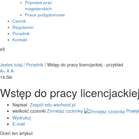
Poprawa prac
magisterskich
Prace podyplomowe
Cennik
Regulamin
Poradnik
Kontakt
e5
Jestes tutaj
/
Poradnik
/
Wstęp do pracy licencjackiej - przykład
A+
A
A-
14
Sie
Wstęp do pracy licencjackiej
Napisał
Zespół edu.wschood.pl
wielkość czcionki
Zmniejsz czcionkę
Powię
Wydrukuj
E-mail
Oceń ten artykuł