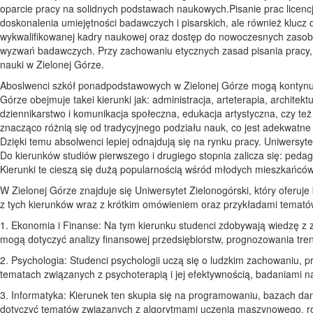
oparcie pracy na solidnych podstawach naukowych.Pisanie prac licencja
doskonalenia umiejętności badawczych i pisarskich, ale również klucz
wykwalifikowanej kadry naukowej oraz dostęp do nowoczesnych zasobó
wyzwań badawczych. Przy zachowaniu etycznych zasad pisania pracy, ka
nauki w Zielonej Górze.
Aboslwenci szkół ponadpodstawowych w Zielonej Górze mogą kontynuow
Górze obejmuje takei kierunki jak: administracja, arteterapia, architek
dziennikarstwo i komunikacja społeczna, edukacja artystyczna, czy też 
znacząco różnią się od tradycyjnego podziału nauk, co jest adekwat
Dzięki temu absolwenci lepiej odnajdują się na rynku pracy. Uniwersyt
Do kierunków studiów pierwszego i drugiego stopnia zalicza się: pedag
Kierunki te cieszą się dużą popularnością wśród młodych mieszkańców
W Zielonej Górze znajduje się Uniwersytet Zielonogórski, który oferu
z tych kierunków wraz z krótkim omówieniem oraz przykładami temató
1. Ekonomia i Finanse: Na tym kierunku studenci zdobywają wiedzę z 
mogą dotyczyć analizy finansowej przedsiębiorstw, prognozowania t
2. Psychologia: Studenci psychologii uczą się o ludzkim zachowaniu,
tematach związanych z psychoterapią i jej efektywnością, badaniami 
3. Informatyka: Kierunek ten skupia się na programowaniu, bazach danyc
dotyczyć tematów związanych z algorytmami uczenia maszynowego, ro