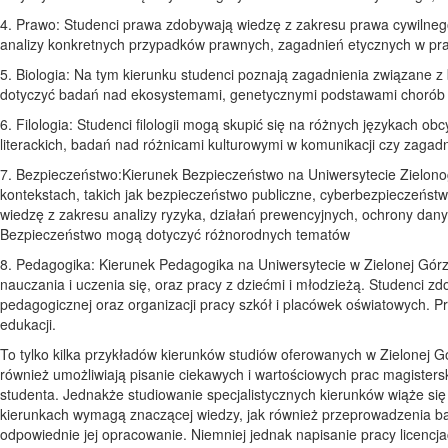
4. Prawo: Studenci prawa zdobywają wiedzę z zakresu prawa cywilneg
analizy konkretnych przypadków prawnych, zagadnień etycznych w pra
5. Biologia: Na tym kierunku studenci poznają zagadnienia związane z
dotyczyć badań nad ekosystemami, genetycznymi podstawami chorób 
6. Filologia: Studenci filologii mogą skupić się na różnych językach obc
literackich, badań nad różnicami kulturowymi w komunikacji czy zaga
7. Bezpieczeństwo:Kierunek Bezpieczeństwo na Uniwersytecie Zielon
kontekstach, takich jak bezpieczeństwo publiczne, cyberbezpieczeńst
wiedzę z zakresu analizy ryzyka, działań prewencyjnych, ochrony dan
Bezpieczeństwo mogą dotyczyć różnorodnych tematów
8. Pedagogika: Kierunek Pedagogika na Uniwersytecie w Zielonej Górz
nauczania i uczenia się, oraz pracy z dziećmi i młodzieżą. Studenci zd
pedagogicznej oraz organizacji pracy szkół i placówek oświatowych. 
edukacji.
To tylko kilka przykładów kierunków studiów oferowanych w Zielonej Gó
również umożliwiają pisanie ciekawych i wartościowych prac magisters
studenta. Jednakże studiowanie specjalistycznych kierunków wiąże się 
kierunkach wymagą znaczącej wiedzy, jak również przeprowadzenia bad
odpowiednie jej opracowanie. Niemniej jednak napisanie pracy licencj