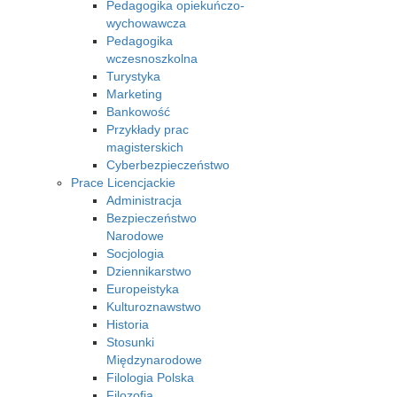
Pedagogika opiekuńczo-
wychowawcza
Pedagogika
wczesnoszkolna
Turystyka
Marketing
Bankowość
Przykłady prac
magisterskich
Cyberbezpieczeństwo
Prace Licencjackie
Administracja
Bezpieczeństwo
Narodowe
Socjologia
Dziennikarstwo
Europeistyka
Kulturoznawstwo
Historia
Stosunki
Międzynarodowe
Filologia Polska
Filozofia