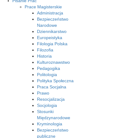
Pisanie Prac
Prace Magisterskie
Administracja
Bezpieczeństwo
Narodowe
Dziennikarstwo
Europeistyka
Filologia Polska
Filozofia
Historia
Kulturoznawstwo
Pedagogika
Politologia
Polityka Społeczna
Praca Socjalna
Prawo
Resocjalizacja
Socjologia
Stosunki
Międzynarodowe
Kryminologia
Bezpieczeństwo
publiczne