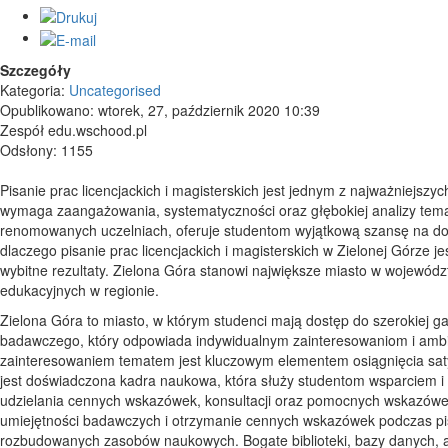
Szczegóły
Kategoria:
Uncategorised
Opublikowano: wtorek, 27, październik 2020 10:39
Zespół edu.wschood.pl
Odsłony: 1155
Pisanie prac licencjackich i magisterskich jest jednym z najważniejszy
wymaga zaangażowania, systematyczności oraz głębokiej analizy tem
renomowanych uczelniach, oferuje studentom wyjątkową szansę na dosk
dlaczego pisanie prac licencjackich i magisterskich w Zielonej Górze
wybitne rezultaty. Zielona Góra stanowi największe miasto w województ
edukacyjnych w regionie.
Zielona Góra to miasto, w którym studenci mają dostęp do szerokiej 
badawczego, który odpowiada indywidualnym zainteresowaniom i ambicj
zainteresowaniem tematem jest kluczowym elementem osiągnięcia sat
jest doświadczona kadra naukowa, która służy studentom wsparciem 
udzielania cennych wskazówek, konsultacji oraz pomocnych wskazówek
umiejętności badawczych i otrzymanie cennych wskazówek podczas pis
rozbudowanych zasobów naukowych. Bogate biblioteki, bazy danych, 