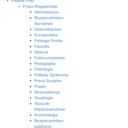
Pisanie Prac
Prace Magisterskie
Administracja
Bezpieczeństwo
Narodowe
Dziennikarstwo
Europeistyka
Filologia Polska
Filozofia
Historia
Kulturoznawstwo
Pedagogika
Politologia
Polityka Społeczna
Praca Socjalna
Prawo
Resocjalizacja
Socjologia
Stosunki
Międzynarodowe
Kryminologia
Bezpieczeństwo
publiczne