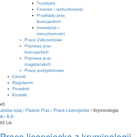
Turystyka
Finanse i rachunkowość
Przykłady prac
licencjackich
Inwestycje i
nieruchomości
Prace Zaliczeniowe
Poprawa prac
licencjackich
Poprawa prac
magisterskich
Prace podyplomowe
Cennik
Regulamin
Poradnik
Kontakt
e5
Jestes tutaj
/
Pisanie Prac
/
Prace Licencjackie
/
Kryminologia
A+
A
A-
02
Lis
Praca licencjacka z kryminologii