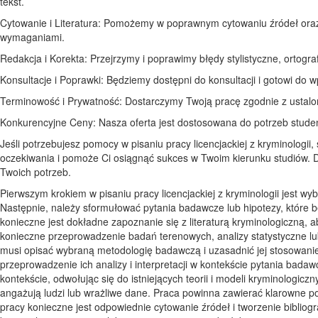
tekst.
Cytowanie i Literatura: Pomożemy w poprawnym cytowaniu źródeł oraz 
wymaganiami.
Redakcja i Korekta: Przejrzymy i poprawimy błędy stylistyczne, ortogra
Konsultacje i Poprawki: Będziemy dostępni do konsultacji i gotowi do
Terminowość i Prywatność: Dostarczymy Twoją pracę zgodnie z ustalon
Konkurencyjne Ceny: Nasza oferta jest dostosowana do potrzeb stude
Jeśli potrzebujesz pomocy w pisaniu pracy licencjackiej z kryminologii
oczekiwania i pomoże Ci osiągnąć sukces w Twoim kierunku studiów. D
Twoich potrzeb.
Pierwszym krokiem w pisaniu pracy licencjackiej z kryminologii jest w
Następnie, należy sformułować pytania badawcze lub hipotezy, które bę
konieczne jest dokładne zapoznanie się z literaturą kryminologiczną, 
konieczne przeprowadzenie badań terenowych, analizy statystyczne l
musi opisać wybraną metodologię badawczą i uzasadnić jej stosowani
przeprowadzenie ich analizy i interpretacji w kontekście pytania bada
kontekście, odwołując się do istniejących teorii i modeli kryminologic
angażują ludzi lub wrażliwe dane. Praca powinna zawierać klarowne 
pracy konieczne jest odpowiednie cytowanie źródeł i tworzenie bibliogr