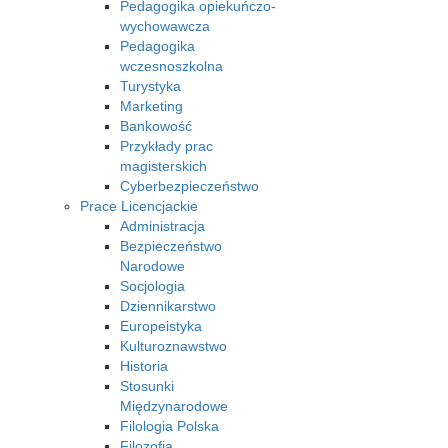
Pedagogika opiekuńczo-
wychowawcza
Pedagogika
wczesnoszkolna
Turystyka
Marketing
Bankowość
Przykłady prac
magisterskich
Cyberbezpieczeństwo
Prace Licencjackie
Administracja
Bezpieczeństwo
Narodowe
Socjologia
Dziennikarstwo
Europeistyka
Kulturoznawstwo
Historia
Stosunki
Międzynarodowe
Filologia Polska
Filozofia