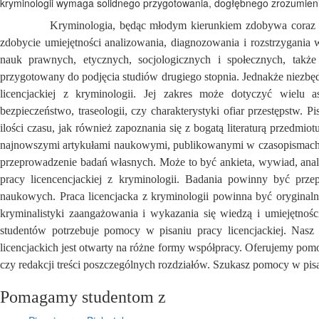
kryminologii wymaga solidnego przygotowania, dogłębnego zrozumienia
Kryminologia, będąc młodym kierunkiem zdobywa coraz większ
zdobycie umiejętności
analizowania, diagnozowania i rozstrzygani
nauk prawnych, etycznych, socjologicznych i społecznych, także 
przygotowany do podjęcia studiów drugiego stopnia. Jednakże niezbędn
licencjackiej z kryminologii. Jej zakres może dotyczyć wielu
bezpieczeństwo, traseologii, czy charakterystyki ofiar przestępstw.
ilości czasu, jak również zapoznania się z bogatą literaturą przedmiot
najnowszymi artykułami naukowymi, publikowanymi w czasopismach 
przeprowadzenie badań własnych. Może to być ankieta, wywiad, ana
pracy licencencjackiej z kryminologii. Badania powinny być prz
naukowych. Praca licencjacka z kryminologii powinna być oryginaln
kryminalistyki zaangażowania i wykazania się wiedzą i umiejętnoś
studentów potrzebuje pomocy w pisaniu pracy licencjackiej. Nasz
licencjackich jest otwarty na różne formy współpracy. Oferujemy pom
czy redakcji treści poszczególnych rozdziałów. Szukasz pomocy w pisa
Pomagamy studentom z