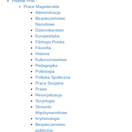
Pisanie Prac
Prace Magisterskie
Administracja
Bezpieczeństwo
Narodowe
Dziennikarstwo
Europeistyka
Filologia Polska
Filozofia
Historia
Kulturoznawstwo
Pedagogika
Politologia
Polityka Społeczna
Praca Socjalna
Prawo
Resocjalizacja
Socjologia
Stosunki
Międzynarodowe
Kryminologia
Bezpieczeństwo
publiczne