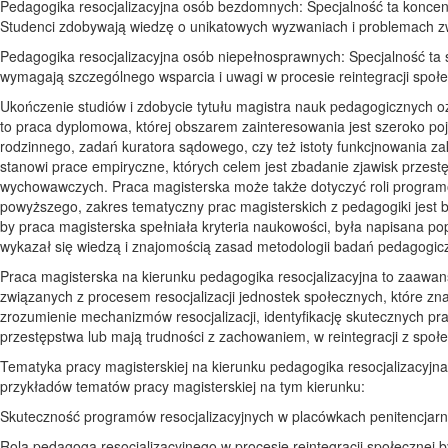
Pedagogika resocjalizacyjna osób bezdomnych: Specjalność ta koncen
Studenci zdobywają wiedzę o unikatowych wyzwaniach i problemach zwi
Pedagogika resocjalizacyjna osób niepełnosprawnych: Specjalność ta s
wymagają szczególnego wsparcia i uwagi w procesie reintegracji społ
Ukończenie studiów i zdobycie tytułu magistra nauk pedagogicznych oz
to praca dyplomowa, której obszarem zainteresowania jest szeroko poję
rodzinnego, zadań kuratora sądowego, czy też istoty funkcjnowania za
stanowi prace empiryczne, których celem jest zbadanie zjawisk przestę
wychowawczych. Praca magisterska może także dotyczyć roli program
powyższego, zakres tematyczny prac magisterskich z pedagogiki jest b
by praca magisterska spełniała kryteria naukowości, była napisana p
wykazał się wiedzą i znajomością zasad metodologii badań pedagogiczn
Praca magisterska na kierunku pedagogika resocjalizacyjna to zaawa
związanych z procesem resocjalizacji jednostek społecznych, które zna
zrozumienie mechanizmów resocjalizacji, identyfikację skutecznych prak
przestępstwa lub mają trudności z zachowaniem, w reintegracji z spo
Tematyka pracy magisterskiej na kierunku pedagogika resocjalizacyjna
przykładów tematów pracy magisterskiej na tym kierunku:
Skuteczność programów resocjalizacyjnych w placówkach penitencjarn
Rola pedagoga resocjalizacyjnego w procesie reintegracji społecznej b