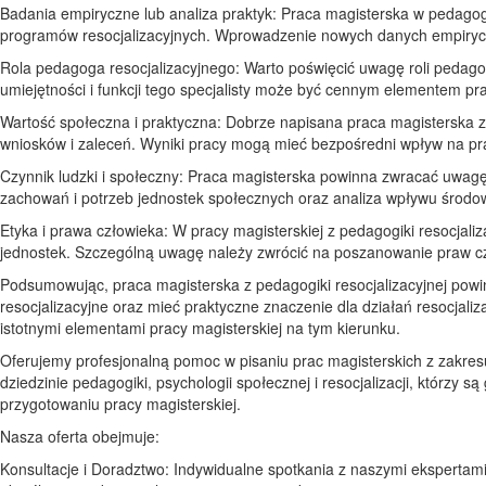
Badania empiryczne lub analiza praktyk: Praca magisterska w pedagogi
programów resocjalizacyjnych. Wprowadzenie nowych danych empiryc
Rola pedagoga resocjalizacyjnego: Warto poświęcić uwagę roli pedagoga
umiejętności i funkcji tego specjalisty może być cennym elementem pra
Wartość społeczna i praktyczna: Dobrze napisana praca magisterska z
wniosków i zaleceń. Wyniki pracy mogą mieć bezpośredni wpływ na prak
Czynnik ludzki i społeczny: Praca magisterska powinna zwracać uwagę n
zachowań i potrzeb jednostek społecznych oraz analiza wpływu środowi
Etyka i prawa człowieka: W pracy magisterskiej z pedagogiki resocjali
jednostek. Szczególną uwagę należy zwrócić na poszanowanie praw czł
Podsumowując, praca magisterska z pedagogiki resocjalizacyjnej powin
resocjalizacyjne oraz mieć praktyczne znaczenie dla działań resocjali
istotnymi elementami pracy magisterskiej na tym kierunku.
Oferujemy profesjonalną pomoc w pisaniu prac magisterskich z zakresu
dziedzinie pedagogiki, psychologii społecznej i resocjalizacji, którz
przygotowaniu pracy magisterskiej.
Nasza oferta obejmuje:
Konsultacje i Doradztwo: Indywidualne spotkania z naszymi ekspertam