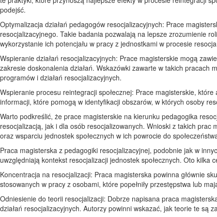
podejść.
Optymalizacja działań pedagogów resocjalizacyjnych: Prace magistersk
resocjalizacyjnego. Takie badania pozwalają na lepsze zrozumienie roli 
wykorzystanie ich potencjału w pracy z jednostkami w procesie resocjali
Wspieranie działań resocjalizacyjnych: Prace magisterskie mogą zawier
zakresie doskonalenia działań. Wskazówki zawarte w takich pracach 
programów i działań resocjalizacyjnych.
Wspieranie procesu reintegracji społecznej: Prace magisterskie, które
informacji, które pomogą w identyfikacji obszarów, w których osoby re
Warto podkreślić, że prace magisterskie na kierunku pedagogika resocj
resocjalizacją, jak i dla osób resocjalizowanych. Wnioski z takich pra
oraz wsparciu jednostek społecznych w ich powrocie do społeczeństwa
Praca magisterska z pedagogiki resocjalizacyjnej, podobnie jak w in
uwzględniają kontekst resocjalizacji jednostek społecznych. Oto kilka c
Koncentracja na resocjalizacji: Praca magisterska powinna głównie skup
stosowanych w pracy z osobami, które popełniły przestępstwa lub maj
Odniesienie do teorii resocjalizacji: Dobrze napisana praca magisters
działań resocjalizacyjnych. Autorzy powinni wskazać, jak teorie te są z