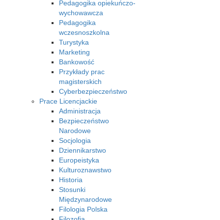
Pedagogika opiekuńczo-
wychowawcza
Pedagogika
wczesnoszkolna
Turystyka
Marketing
Bankowość
Przykłady prac
magisterskich
Cyberbezpieczeństwo
Prace Licencjackie
Administracja
Bezpieczeństwo
Narodowe
Socjologia
Dziennikarstwo
Europeistyka
Kulturoznawstwo
Historia
Stosunki
Międzynarodowe
Filologia Polska
Filozofia