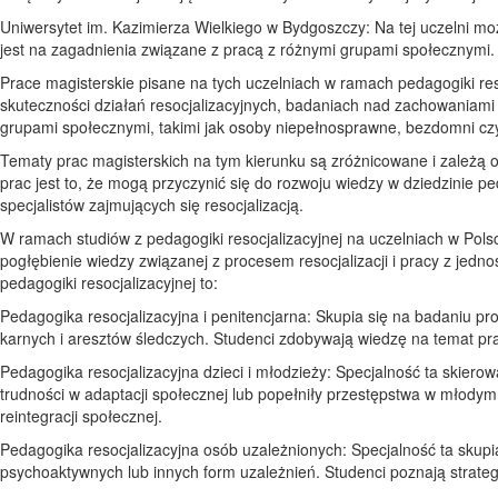
Uniwersytet im. Kazimierza Wielkiego w Bydgoszczy: Na tej uczelni mo
jest na zagadnienia związane z pracą z różnymi grupami społecznymi.
Prace magisterskie pisane na tych uczelniach w ramach pedagogiki reso
skuteczności działań resocjalizacyjnych, badaniach nad zachowaniami o
grupami społecznymi, takimi jak osoby niepełnosprawne, bezdomni czy
Tematy prac magisterskich na tym kierunku są zróżnicowane i zależą od
prac jest to, że mogą przyczynić się do rozwoju wiedzy w dziedzinie pe
specjalistów zajmujących się resocjalizacją.
W ramach studiów z pedagogiki resocjalizacyjnej na uczelniach w Polsc
pogłębienie wiedzy związanej z procesem resocjalizacji i pracy z jedn
pedagogiki resocjalizacyjnej to:
Pedagogika resocjalizacyjna i penitencjarna: Skupia się na badaniu pr
karnych i aresztów śledczych. Studenci zdobywają wiedzę na temat p
Pedagogika resocjalizacyjna dzieci i młodzieży: Specjalność ta skierow
trudności w adaptacji społecznej lub popełniły przestępstwa w młodym
reintegracji społecznej.
Pedagogika resocjalizacyjna osób uzależnionych: Specjalność ta skupi
psychoaktywnych lub innych form uzależnień. Studenci poznają strategi