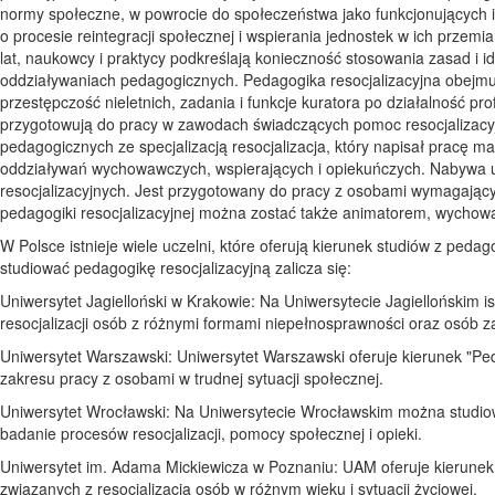
normy społeczne, w powrocie do społeczeństwa jako funkcjonujących i
o procesie reintegracji społecznej i wspierania jednostek w ich przem
lat, naukowcy i praktycy podkreślają konieczność stosowania zasad i ide
oddziaływaniach pedagogicznych. Pedagogika resocjalizacyjna obejmuje
przestępczość nieletnich, zadania i funkcje kuratora po działalność pro
przygotowują do pracy w zawodach świadczących pomoc resocjalizacyjną
pedagogicznych ze specjalizacją resocjalizacja, który napisał pracę m
oddziaływań wychowawczych, wspierających i opiekuńczych. Nabywa u
resocjalizacyjnych. Jest przygotowany do pracy z osobami wymagając
pedagogiki resocjalizacyjnej można zostać także animatorem, wychowa
W Polsce istnieje wiele uczelni, które oferują kierunek studiów z pedag
studiować pedagogikę resocjalizacyjną zalicza się:
Uniwersytet Jagielloński w Krakowie: Na Uniwersytecie Jagiellońskim ist
resocjalizacji osób z różnymi formami niepełnosprawności oraz osób
Uniwersytet Warszawski: Uniwersytet Warszawski oferuje kierunek "Ped
zakresu pracy z osobami w trudnej sytuacji społecznej.
Uniwersytet Wrocławski: Na Uniwersytecie Wrocławskim można studiowa
badanie procesów resocjalizacji, pomocy społecznej i opieki.
Uniwersytet im. Adama Mickiewicza w Poznaniu: UAM oferuje kierunek "
związanych z resocjalizacją osób w różnym wieku i sytuacji życiowej.