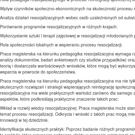
Wpływ czynników społeczno-ekonomicznych na skuteczność procesu res
Analiza działań resocjalizacyjnych wobec osób uzależnionych od subs
Porównanie programów resocjalizacyjnych w różnych krajach.
Wykorzystanie sztuki i terapii zajęciowej w resocjalizacji młodocianych
Rola społeczności lokalnych w wspieraniu procesu resocjalizacji.
Praca magisterska na kierunku pedagogika resocjalizacyjna wymaga rz
analizy dokumentów, badań ankietowych czy studiów przypadków) oraz a
teorią i dostarczała wartościowych wniosków, które mogą być wykorzys
wsparcia w powrocie do społeczeństwa.
Praca magisterska na kierunku pedagogika resocjalizacyjna ma nie tyl
skutecznych rozwiązań i strategii wspierających reintegrację społecz
resocjalizacyjna ma wiele praktycznych wartości zarówno dla samego auto
aspektów, które podkreślają praktyczne znaczenie takich prac:
Wkład w rozwój wiedzy resocjalizacyjnej: Praca magisterska może stan
temat procesu resocjalizacji. Odkrycia i wnioski z takich prac mogą m
innowacji w tej dziedzinie.
Identyfikacja skutecznych praktyk: Poprzez badanie różnych programów
te praktyki, które przynoszą najlepsze efekty w procesie reintegracji 