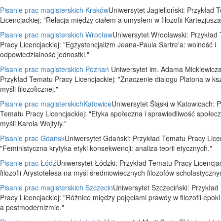
Pisanie prac magisterskich Kraków
Uniwersytet Jagielloński: Przykład 
Licencjackiej: "Relacja między ciałem a umysłem w filozofii Kartezjusza
Pisanie prac magisterskich Wrocław
Uniwersytet Wrocławski: Przykład
Pracy Licencjackiej: "Egzystencjalizm Jeana-Paula Sartre'a: wolność i
odpowiedzialność jednostki."
Pisanie prac magisterskich Poznań
Uniwersytet im. Adama Mickiewicz
Przykład Tematu Pracy Licencjackiej: "Znaczenie dialogu Platona w ks
myśli filozoficznej."
Pisanie prac magisterskichKatowice
Uniwersytet Śląski w Katowicach: 
Tematu Pracy Licencjackiej: "Etyka społeczna i sprawiedliwość społecz
myśli Karola Wojtyły."
Pisanie prac Gdańsk
Uniwersytet Gdański: Przykład Tematu Pracy Licen
"Feministyczna krytyka etyki konsekwencji: analiza teorii etycznych."
Pisanie prac Łódź
Uniwersytet Łódzki: Przykład Tematu Pracy Licencja
filozofii Arystotelesa na myśl średniowiecznych filozofów scholastyczny
Pisanie prac magisterskich Szczecin
Uniwersytet Szczeciński: Przykła
Pracy Licencjackiej: "Różnice między pojęciami prawdy w filozofii epok
a postmodernizmie."