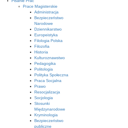
Pisanie Prac
Prace Magisterskie
Administracja
Bezpieczeństwo
Narodowe
Dziennikarstwo
Europeistyka
Filologia Polska
Filozofia
Historia
Kulturoznawstwo
Pedagogika
Politologia
Polityka Społeczna
Praca Socjalna
Prawo
Resocjalizacja
Socjologia
Stosunki
Międzynarodowe
Kryminologia
Bezpieczeństwo
publiczne