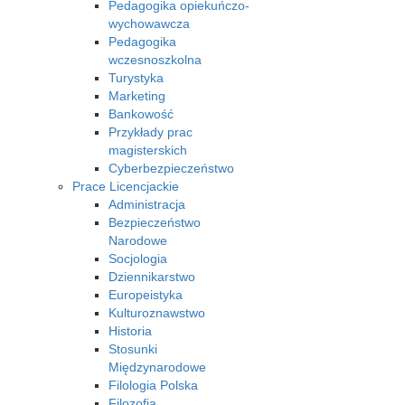
Pedagogika opiekuńczo-
wychowawcza
Pedagogika
wczesnoszkolna
Turystyka
Marketing
Bankowość
Przykłady prac
magisterskich
Cyberbezpieczeństwo
Prace Licencjackie
Administracja
Bezpieczeństwo
Narodowe
Socjologia
Dziennikarstwo
Europeistyka
Kulturoznawstwo
Historia
Stosunki
Międzynarodowe
Filologia Polska
Filozofia