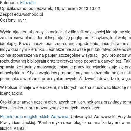
Kategoria:
Filozofia
Opublikowano: poniedziałek, 16, wrzesień 2013 13:02
Zespół edu.wschood.pl
Odsłony: 6341
Wybierając temat pracy licencjackiej z filozofii najczęściej kierujemy si
zainteresowaniami. Jedni inspirują się poglądami klasyków, inni wolą 
ideologię. Każdy inaczej postrzega dane zagadnienie, chce iść w inny
indywidualnym kierunku. Jednakże nie zawsze jest tak łatwo przelać sw
opinie spostrzeżenia na papier, szczególnie w sytuacji, gdy promotor
rozbudowanej bibliografii oraz teoretycznego poparcia danych tez. Tak
sprawia, że tracimy motywację i pisanie pracy licencjackiej staje się pr
obowiązkiem. Z tych względów proponujemy nasze szeroko pojęte usł
pomocnicze w pisaniu prac dyplomowych. Zadzwoń i dowiedz się więc
W Polsce istnieje wiele uczelni, na których można studiować filozofię 
licencjackim.
Oto kilka znanych uczelni oferujących ten kierunek oraz przykłady tem
licencjackich, które można znaleźć na tych uczelniach:
Pisanie prac magisterskich Warszawa
Uniwersytet Warszawski: Przykł
Pracy Licencjackiej: "Kant a etyka deontologiczna: analiza kryteriów m
filozofii Kanta."