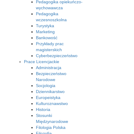
Pedagogika opiekuńczo-
wychowawcza
Pedagogika
wczesnoszkolna
Turystyka
Marketing
Bankowość
Przykłady prac
magisterskich
Cyberbezpieczeństwo
Prace Licencjackie
Administracja
Bezpieczeństwo
Narodowe
Socjologia
Dziennikarstwo
Europeistyka
Kulturoznawstwo
Historia
Stosunki
Międzynarodowe
Filologia Polska
Filozofia