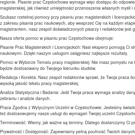
regionie. Pisanie prac Częstochowa wymaga więc dostępu do odpowiedni
magisterskiej, jak również umiejętności przenoszenia własnych myśli i
Szukasz rzetelnej pomocy przy pisaniu prac magisterskich i licencjac
z zakresu pisania prac naukowych, aby wesprzeć Cię na każdym etapie 
magistrantem, nasz zespół doświadczonych pisarzy i redaktorów jest 
Nasza oferta pomoc w pisaniu prac Częstochowa obejmuje:
Pisanie Prac Magisterskich i Licencjackich: Nasi eksperci pomogą Ci s
naukowymi. Dzięki naszym usługom osiągniesz najlepsze rezultaty.
Pomoc w Wyborze Tematu pracy magisterskiej: Nie masz pomysłu na te
będzie dostosowany do Twojego kierunku studiów.
Redakcja i Korekta: Nasz zespół redaktorów sprawi, że Twoja praca l
wysoką jakość tekstu pracy magisterskiej.
Analiza Statystyczna i Badania: Jeśli Twoja praca wymaga analizy dan
zebraniu i analizie danych.
Praca Zgodna z Wytycznymi Uczelni w Częstochowie: Jesteśmy świadom
też dostosowujemy nasze usługi do wymagań Twojej uczelni Częstoch
Terminowość: Wiemy, jak ważne są terminy. Dlatego dostarczymy Ci p
Prywatność i Dostępność: Zapewniamy pełną poufność Twoich danych i