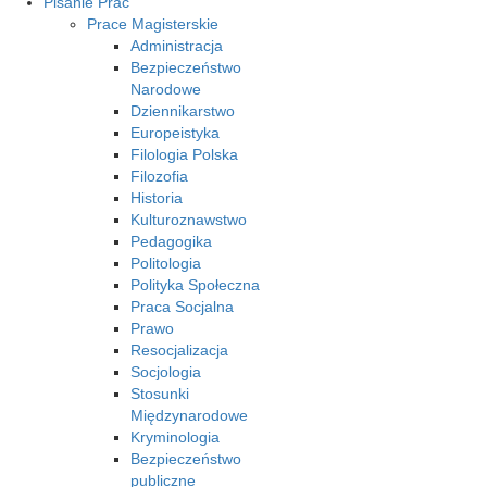
Pisanie Prac
Prace Magisterskie
Administracja
Bezpieczeństwo
Narodowe
Dziennikarstwo
Europeistyka
Filologia Polska
Filozofia
Historia
Kulturoznawstwo
Pedagogika
Politologia
Polityka Społeczna
Praca Socjalna
Prawo
Resocjalizacja
Socjologia
Stosunki
Międzynarodowe
Kryminologia
Bezpieczeństwo
publiczne