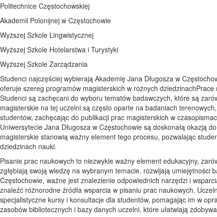
Politechnice Częstochowskiej
Akademii Polonijnej w Częstochowie
Wyższej Szkole Lingwistycznej
Wyższej Szkole Hotelarstwa i Turystyki
Wyższej Szkole Zarządzania
Studenci najczęściej wybierają Akademię Jana Długosza w Częstochowi
oferuje szereg programów magisterskich w różnych dziedzinachPrace
Studenci są zachęcani do wyboru tematów badawczych, które są zarów
magisterskie na tej uczelni są często oparte na badaniach terenowych
studentów, zachęcając do publikacji prac magisterskich w czasopisma
Uniwersytecie Jana Długosza w Częstochowie są doskonałą okazją do
magisterskie stanowią ważny element tego procesu, pozwalając stude
dziedzinach nauki.
Pisanie prac naukowych to niezwykle ważny element edukacyjny, zarówn
zgłębiają swoją wiedzę na wybranym temacie, rozwijają umiejętności
Częstochowie, ważne jest znalezienie odpowiednich narzędzi i wsparc
znaleźć różnorodne źródła wsparcia w pisaniu prac naukowych. Uczeln
specjalistyczne kursy i konsultacje dla studentów, pomagając im w opr
zasobów bibliotecznych i bazy danych uczelni, które ułatwiają zdobywan