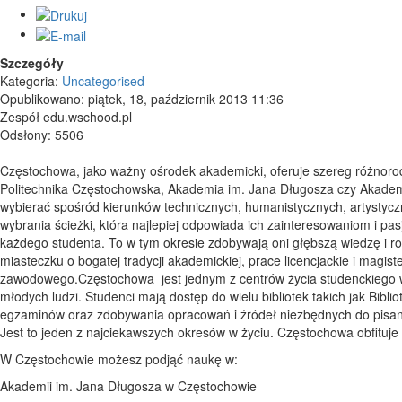
Szczegóły
Kategoria:
Uncategorised
Opublikowano: piątek, 18, październik 2013 11:36
Zespół edu.wschood.pl
Odsłony: 5506
Częstochowa, jako ważny ośrodek akademicki, oferuje szereg różnorodn
Politechnika Częstochowska, Akademia im. Jana Długosza czy Akadem
wybierać spośród kierunków technicznych, humanistycznych, artystyc
wybrania ścieżki, która najlepiej odpowiada ich zainteresowaniom i pa
każdego studenta. To w tym okresie zdobywają oni głębszą wiedzę i r
miasteczku o bogatej tradycji akademickiej, prace licencjackie i magis
zawodowego.Częstochowa jest jednym z centrów życia studenckiego w 
młodych ludzi. Studenci mają dostęp do wielu bibliotek takich jak Bib
egzaminów oraz zdobywania opracowań i źródeł niezbędnych do pisa
Jest to jeden z najciekawszych okresów w życiu. Częstochowa obfituje 
W Częstochowie możesz podjąć naukę w:
Akademii im. Jana Długosza w Częstochowie