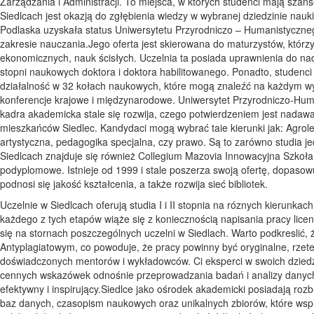
Zarządzania i Administracji. To miejsca, w których studenci mają szans
Siedlcach jest okazją do zgłębienia wiedzy w wybranej dziedzinie nau
Podlaska uzyskała status Uniwersytetu Przyrodniczo – Humanistycznego
zakresie nauczania.Jego oferta jest skierowana do maturzystów, którz
ekonomicznych, nauk ścisłych. Uczelnia ta posiada uprawnienia do 
stopni naukowych doktora i doktora habilitowanego. Ponadto, studen
działalność w 32 kołach naukowych, które mogą znaleźć na każdym wyd
konferencje krajowe i międzynarodowe. Uniwersytet Przyrodniczo-Hum
kadra akademicka stale się rozwija, czego potwierdzeniem jest nadawani
mieszkańców Siedlec. Kandydaci mogą wybrać taie kierunki jak: Agro
artystyczna, pedagogika specjalna, czy prawo. Są to zarówno studia jednol
Siedlcach znajduje się również Collegium Mazovia Innowacyjna Szkoła
podyplomowe. Istnieje od 1999 i stale poszerza swoją ofertę, dopaso
podnosi się jakość kształcenia, a także rozwija sieć bibliotek.
Uczelnie w Siedlcach oferują studia I i II stopnia na róznych kierunka
każdego z tych etapów wiąże się z koniecznością napisania pracy licen
się na stornach poszczególnych uczelni w Siedlach. Warto podkreslić,
Antyplagiatowym, co powoduje, że pracy powinny być oryginalne, rzet
doświadczonych mentorów i wykładowców. Ci eksperci w swoich dziedz
cennych wskazówek odnośnie przeprowadzania badań i analizy danych. T
efektywny i inspirujący.Siedlce jako ośrodek akademicki posiadają ro
baz danych, czasopism naukowych oraz unikalnych zbiorów, które wspi