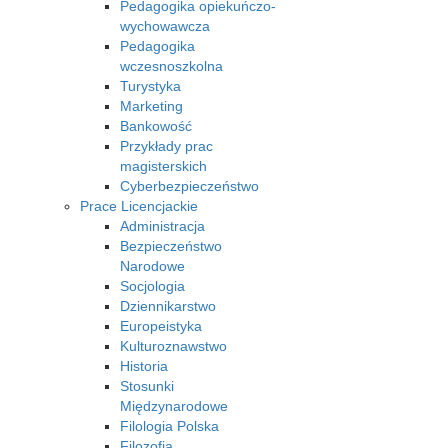
Pedagogika opiekuńczo-
wychowawcza
Pedagogika
wczesnoszkolna
Turystyka
Marketing
Bankowość
Przykłady prac
magisterskich
Cyberbezpieczeństwo
Prace Licencjackie
Administracja
Bezpieczeństwo
Narodowe
Socjologia
Dziennikarstwo
Europeistyka
Kulturoznawstwo
Historia
Stosunki
Międzynarodowe
Filologia Polska
Filozofia