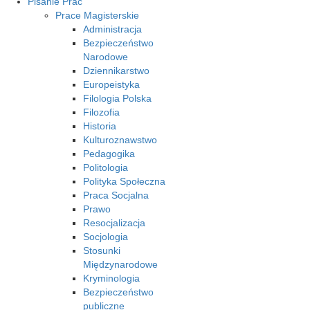
Pisanie Prac
Prace Magisterskie
Administracja
Bezpieczeństwo
Narodowe
Dziennikarstwo
Europeistyka
Filologia Polska
Filozofia
Historia
Kulturoznawstwo
Pedagogika
Politologia
Polityka Społeczna
Praca Socjalna
Prawo
Resocjalizacja
Socjologia
Stosunki
Międzynarodowe
Kryminologia
Bezpieczeństwo
publiczne