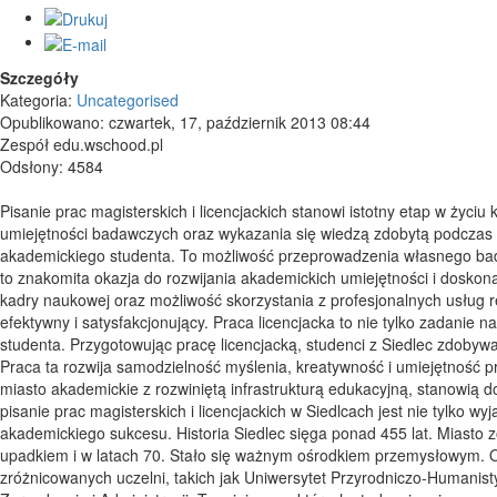
Szczegóły
Kategoria:
Uncategorised
Opublikowano: czwartek, 17, październik 2013 08:44
Zespół edu.wschood.pl
Odsłony: 4584
Pisanie prac magisterskich i licencjackich stanowi istotny etap w życi
umiejętności badawczych oraz wykazania się wiedzą zdobytą podczas 
akademickiego studenta. To możliwość przeprowadzenia własnego badan
to znakomita okazja do rozwijania akademickich umiejętności i dosko
kadry naukowej oraz możliwość skorzystania z profesjonalnych usług re
efektywny i satysfakcjonujący. Praca licencjacka to nie tylko zadanie 
studenta. Przygotowując pracę licencjacką, studenci z Siedlec zdobywaj
Praca ta rozwija samodzielność myślenia, kreatywność i umiejętność pr
miasto akademickie z rozwiniętą infrastrukturą edukacyjną, stanowią do
pisanie prac magisterskich i licencjackich w Siedlcach jest nie tylk
akademickiego sukcesu. Historia Siedlec sięga ponad 455 lat. Miasto z
upadkiem i w latach 70. Stało się ważnym ośrodkiem przemysłowym. Ob
zróżnicowanych uczelni, takich jak Uniwersytet Przyrodniczo-Humanis