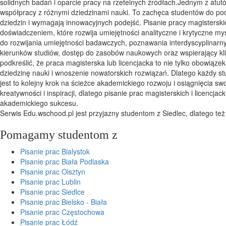
solidnych badań i oparcie pracy na rzetelnych źródłach.Jednym z atut
współpracy z różnymi dziedzinami nauki. To zachęca studentów do po
dziedzin i wymagają innowacyjnych podejść. Pisanie pracy magisterskie
doświadczeniem, które rozwija umiejętności analityczne i krytyczne myś
do rozwijania umiejętności badawczych, poznawania interdyscyplinar
kierunków studiów, dostęp do zasobów naukowych oraz wspierający kli
podkreślić, że praca magisterska lub licencjacka to nie tylko obowią
dziedzinę nauki i wnoszenie nowatorskich rozwiązań. Dlatego każdy s
jest to kolejny krok na ścieżce akademickiego rozwoju i osiągnięcia s
kreatywności i inspiracji, dlatego pisanie prac magisterskich i licenc
akademickiego sukcesu.
Serwis Edu.wschood.pl jest przyjazny studentom z Siedlec, dlatego t
Pomagamy studentom z
Pisanie prac Bialystok
Pisanie prac Biała Podlaska
Pisanie prac Olsztyn
Pisanie prac Lublin
Pisanie prac Siedlce
Pisanie prac Bielsko - Biała
Pisanie prac Częstochowa
Pisanie prac Łódź