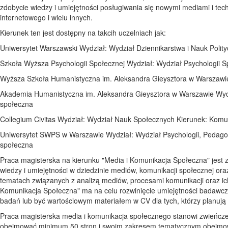
zdobycie wiedzy i umiejętności posługiwania się nowymi mediami i te
internetowego i wielu innych.
Kierunek ten jest dostępny na takcih uczelniach jak:
Uniwersytet Warszawski Wydział: Wydział Dziennikarstwa i Nauk Polit
Szkoła Wyższa Psychologii Społecznej Wydział: Wydział Psychologii S
Wyższa Szkoła Humanistyczna im. Aleksandra Gieysztora w Warszawi
Akademia Humanistyczna im. Aleksandra Gieysztora w Warszawie Wydzi
społeczna
Collegium Civitas Wydział: Wydział Nauk Społecznych Kierunek: Komu
Uniwersytet SWPS w Warszawie Wydział: Wydział Psychologii, Pedagogi
społeczna
Praca magisterska na kierunku "Media i Komunikacja Społeczna" jes
wiedzy i umiejętności w dziedzinie mediów, komunikacji społecznej o
tematach związanych z analizą mediów, procesami komunikacji oraz ic
Komunikacja Społeczna" ma na celu rozwinięcie umiejętności badawcz
badań lub być wartościowym materiałem w CV dla tych, którzy planują p
Praca magisterska media i komunikacja społecznego stanowi zwieńczen
obejmować minimum 50 stron i swoim zakresem tematycznym obejmowa