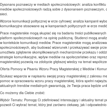
Dysonans poznawczy w mediach społecznościowych: analiza konfliktu i
mediów społecznościowych radzą sobie z dysonansem poznawczym, czyl
sieci.
Wzorce komunikacji politycznej w erze cyfrowej: analiza kampanii wybo
komunikacyjne stosowane są w kampaniach politycznych w erze mediów 
Prace magisterskie mogą skupiać się na badaniu treści publikowanych
platform społecznościowych na opinię publiczną. Studenci mogą anali
w kontekście komunikacji mediów. Prace magisterskie mogą analizować,
społecznościowych, aby budować wizerunek i przekazywać swoje przesł
umożliwia zgłębienie skomplikowanych mechanizmów przekazu i oddziały
strategie komunikacyjne, wpływ mediów na społeczeństwo oraz reprez
magisterskiej pozwolą na zdobycie głębszej wiedzy na temat współcze
Oferta Pomocy w Pisaniu Wzoru Pracy Magisterskiej z Mediów i Komun
Szukasz wsparcia w napisaniu swojej pracy magisterskiej z zakresu me
pomoc w opracowaniu wzoru pracy magisterskiej, która spełni najwyżs
aktualnych trendów medialnych gwarantują, że Twoja praca będzie unik
Co możemy dla Ciebie zrobić:
Wybór Tematu: Pomogę Ci zdefiniować interesujący i aktualny temat p
pozwoli Ci wybrać temat, który jest zarówno ciekawy, jak i odpowiedni