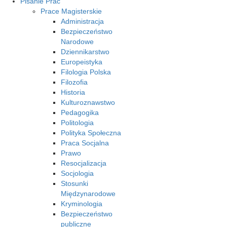
Pisanie Prac
Prace Magisterskie
Administracja
Bezpieczeństwo
Narodowe
Dziennikarstwo
Europeistyka
Filologia Polska
Filozofia
Historia
Kulturoznawstwo
Pedagogika
Politologia
Polityka Społeczna
Praca Socjalna
Prawo
Resocjalizacja
Socjologia
Stosunki
Międzynarodowe
Kryminologia
Bezpieczeństwo
publiczne