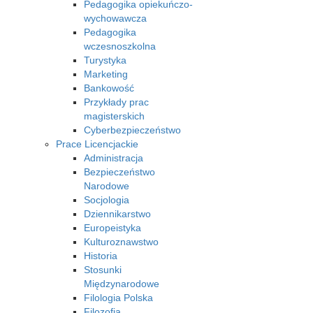
Pedagogika opiekuńczo-
wychowawcza
Pedagogika
wczesnoszkolna
Turystyka
Marketing
Bankowość
Przykłady prac
magisterskich
Cyberbezpieczeństwo
Prace Licencjackie
Administracja
Bezpieczeństwo
Narodowe
Socjologia
Dziennikarstwo
Europeistyka
Kulturoznawstwo
Historia
Stosunki
Międzynarodowe
Filologia Polska
Filozofia