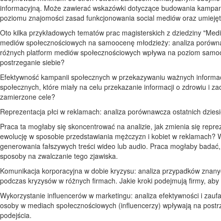
informacyjną. Może zawierać wskazówki dotyczące budowania kampani
poziomu znajomości zasad funkcjonowania social mediów oraz umiejętn
Oto kilka przykładowych tematów prac magisterskich z dziedziny "Med
mediów społecznościowych na samoocenę młodzieży: analiza porównawc
różnych platform mediów społecznościowych wpływa na poziom samooc
postrzeganie siebie?
Efektywność kampanii społecznych w przekazywaniu ważnych informacj
społecznych, które miały na celu przekazanie informacji o zdrowiu i 
zamierzone cele?
Reprezentacja płci w reklamach: analiza porównawcza ostatnich dziesię
Praca ta mogłaby się skoncentrować na analizie, jak zmienia się repr
ewolucję w sposobie przedstawiania mężczyzn i kobiet w reklamach? 
generowania fałszywych treści wideo lub audio. Praca mogłaby badać, j
sposoby na zwalczanie tego zjawiska.
Komunikacja korporacyjna w dobie kryzysu: analiza przypadków znanyc
podczas kryzysów w różnych firmach. Jakie kroki podejmują firmy, ab
Wykorzystanie influencerów w marketingu: analiza efektywności i zau
osoby w mediach społecznościowych (influencerzy) wpływają na postr
podejścia.