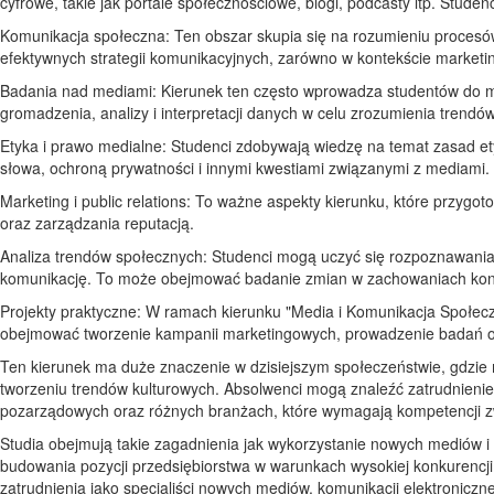
cyfrowe, takie jak portale społecznościowe, blogi, podcasty itp. Stud
Komunikacja społeczna: Ten obszar skupia się na rozumieniu procesów
efektywnych strategii komunikacyjnych, zarówno w kontekście marketing
Badania nad mediami: Kierunek ten często wprowadza studentów do m
gromadzenia, analizy i interpretacji danych w celu zrozumienia trendó
Etyka i prawo medialne: Studenci zdobywają wiedzę na temat zasad 
słowa, ochroną prywatności i innymi kwestiami związanymi z mediami.
Marketing i public relations: To ważne aspekty kierunku, które przygo
oraz zarządzania reputacją.
Analiza trendów społecznych: Studenci mogą uczyć się rozpoznawania 
komunikację. To może obejmować badanie zmian w zachowaniach kon
Projekty praktyczne: W ramach kierunku "Media i Komunikacja Społec
obejmować tworzenie kampanii marketingowych, prowadzenie badań opin
Ten kierunek ma duże znaczenie w dzisiejszym społeczeństwie, gdzie m
tworzeniu trendów kulturowych. Absolwenci mogą znaleźć zatrudnieni
pozarządowych oraz różnych branżach, które wymagają kompetencji z
Studia obejmują takie zagadnienia jak wykorzystanie nowych mediów i t
budowania pozycji przedsiębiorstwa w warunkach wysokiej konkurencji
zatrudnienia jako specjaliści nowych mediów, komunikacji elektroniczn