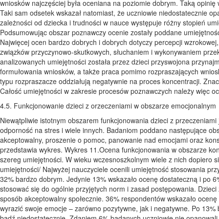
wniosków najczęściej była oceniana na poziomie dobrym. Taką opinię
Taki sam odsetek wskazał natomiast, że uczniowie niedostatecznie opa
zależności od dziecka i trudności w nauce występuje różny stopień u
Podsumowując obszar poznawczy ocenie zostały poddane umiejętności
Najwięcej ocen bardzo dobrych i dobrych dotyczy percepcji wzrokowej
związków przyczynowo-skutkowych, słuchaniem i wykonywaniem przeka
analizowanych umiejętności została przez dzieci przyswojona przynaj
formułowania wniosków, a także praca pomimo rozpraszających wniosków
typu rozpraszacze oddziałują negatywnie na proces koncentracji. Zna
Całość umiejętności w zakresie procesów poznawczych należy więc oc
4.5. Funkcjonowanie dzieci z orzeczeniami w obszarze emocjonalnym
Niewątpliwie istotnym obszarem funkcjonowania dzieci z przeczeniami
odporność na stres i wiele innych. Badaniom poddano następujące obs
akceptowalny, proszenie o pomoc, panowanie nad emocjami oraz kons
przedstawia wykres. Wykres 11.Ocena funkcjonowania w obszarze kont
szereg umiejętności. W wieku wczesnoszkolnym wiele z nich dopiero si
umiejętności/ Najwyżej nauczyciele ocenili umiejętność stosowania pr
32% bardzo dobrym. Jedynie 13% wskazało ocenę dostateczną i po 6% 
stosować się do ogólnie przyjętych norm i zasad postępowania. Dziec
sposób akceptowalny społecznie. 36% respondentów wskazało ocenę d
wyrazić swoje emocje – zarówno pozytywne, jak i negatywne. Po 13% 
bądź niedostatecznie. Zdaniem 6% badanych uczniowie nie opanowali t