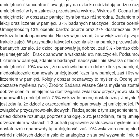
umiejętności koncentracji uwagi, gdy na dziecko oddziałują bodźce 
umiejętności w tym zakresie przedstawia wykres. Wykres 9. Ocena f
umiejętności w obszarze pamięci była bardzo różnorodna. Badaniom po
lekcji oraz liczenie w pamięci. 37% badanych nauczycieli dobrze ocen
Umiejętność tą 13% oceniło bardzo dobrze oraz 27% dostatecznie. 20
wskazało brak opanowania. Należy więc uznać, że w większości przypa
trakcje zajęć. W przypadku łatwości uczenia się na pamięć przeważa
badanych uznało, że dzieci opanowały ją dobrze, zaś 3% - bardzo do
tej umiejętności. Brak opanowania wskazało 6% nauczycieli. Podsumowu
Liczenie w pamięci, zdaniem badanych nauczycieli nie stwarza dziec
umiejętności. 10% uważa, że uczniowie bardzo dobrze liczą w pamięci, 
niedostatecznie opanowały umiejętność liczenia w pamięci, zaś 10% w
liczeniem w pamięci. Kolejny obszar poznawczy to myślenie. Ocenę u
obszarze myślenia (w%) Źródło: Badania własne Sfera myślenia zosta
dobrze oceniła umiejętność dostrzegania związków przyczynowo-skutk
opanowali tą umiejętność. 23% wskazało ocenę dostateczną. Jedynie 6% 
jest zdania, że dzieci z orzeczeniami nie opanowały tej umiejętności
związków przyczynowo-skutkowych. Radzą sobie z tym zagadnieniem, w
dzieci dobrze rozumują poprzez analogię. 23% jest zdania, że tą umie
orzeczeniem w klasach 1-3 potrafi poprawnie zastosować myślenie anal
dostatecznie opanowały tą umiejętność, zaś 10% wskazało ocenę nied
wśród niektórych dzieci myślenie analogiczne stanowi wyzwanie i nie 