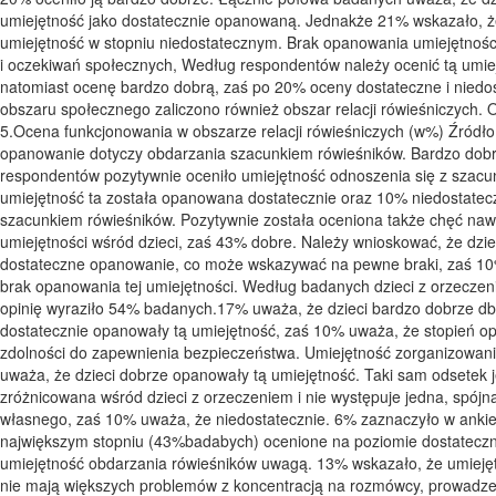
umiejętność jako dostatecznie opanowaną. Jednakże 21% wskazało, że 
umiejętność w stopniu niedostatecznym. Brak opanowania umiejętnośc
i oczekiwań społecznych, Według respondentów należy ocenić tą umie
natomiast ocenę bardzo dobrą, zaś po 20% oceny dostateczne i niedos
obszaru społecznego zaliczono również obszar relacji rówieśniczych.
5.Ocena funkcjonowania w obszarze relacji rówieśniczych (w%) Źródł
opanowanie dotyczy obdarzania szacunkiem rówieśników. Bardzo dob
respondentów pozytywnie oceniło umiejętność odnoszenia się z szacu
umiejętność ta została opanowana dostatecznie oraz 10% niedostatec
szacunkiem rówieśników. Pozytywnie została oceniona także chęć nawi
umiejętności wśród dzieci, zaś 43% dobre. Należy wnioskować, że dzie
dostateczne opanowanie, co może wskazywać na pewne braki, zaś 10%
brak opanowania tej umiejętności. Według badanych dzieci z orzecze
opinię wyraziło 54% badanych.17% uważa, że dzieci bardzo dobrze dba
dostatecznie opanowały tą umiejętność, zaś 10% uważa, że stopień op
zdolności do zapewnienia bezpieczeństwa. Umiejętność zorganizowani
uważa, że dzieci dobrze opanowały tą umiejętność. Taki sam odsetek je
zróżnicowana wśród dzieci z orzeczeniem i nie występuje jedna, spójna
własnego, zaś 10% uważa, że niedostatecznie. 6% zaznaczyło w ankie
największym stopniu (43%badabych) ocenione na poziomie dostatecz
umiejętność obdarzania rówieśników uwagą. 13% wskazało, że umiejęt
nie mają większych problemów z koncentracją na rozmówcy, prowadz