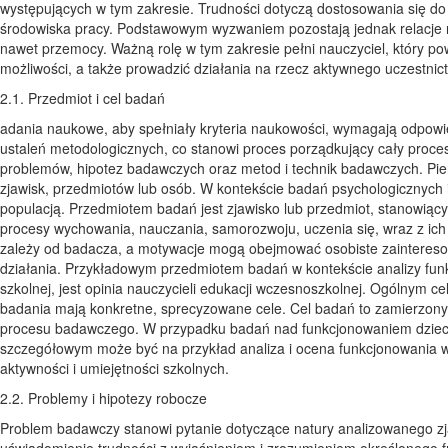
2.1. Przedmiot i cel badań
adania naukowe, aby spełniały kryteria naukowości, wymagają odpowi
ustaleń metodologicznych, co stanowi proces porządkujący cały proce
problemów, hipotez badawczych oraz metod i technik badawczych. Pier
zjawisk, przedmiotów lub osób. W kontekście badań psychologicznych i
populacją. Przedmiotem badań jest zjawisko lub przedmiot, stanowi
procesy wychowania, nauczania, samorozwoju, uczenia się, wraz z ich 
zależy od badacza, a motywacje mogą obejmować osobiste zainteresow
działania. Przykładowym przedmiotem badań w kontekście analizy funk
szkolnej, jest opinia nauczycieli edukacji wczesnoszkolnej. Ogólnym 
badania mają konkretne, sprecyzowane cele. Cel badań to zamierzony
procesu badawczego. W przypadku badań nad funkcjonowaniem dzieci 
szczegółowym może być na przykład analiza i ocena funkcjonowania 
aktywności i umiejętności szkolnych.
2.2. Problemy i hipotezy robocze
Problem badawczy stanowi pytanie dotyczące natury analizowanego zjaw
uświadomienie trudności z wyjaśnieniem i zrozumieniem określonego f