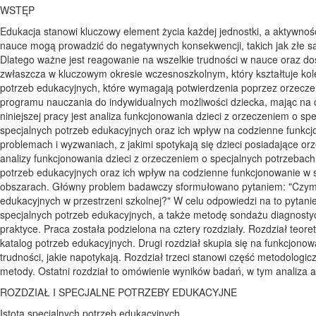
WSTĘP
Edukacja stanowi kluczowy element życia każdej jednostki, a aktywność
nauce mogą prowadzić do negatywnych konsekwencji, takich jak złe s
Dlatego ważne jest reagowanie na wszelkie trudności w nauce oraz do
zwłaszcza w kluczowym okresie wczesnoszkolnym, który kształtuje kol
potrzeb edukacyjnych, które wymagają potwierdzenia poprzez orzeczen
programu nauczania do indywidualnych możliwości dziecka, mając na c
niniejszej pracy jest analiza funkcjonowania dzieci z orzeczeniem o 
specjalnych potrzeb edukacyjnych oraz ich wpływ na codzienne funkcjo
problemach i wyzwaniach, z jakimi spotykają się dzieci posiadające o
analizy funkcjonowania dzieci z orzeczeniem o specjalnych potrzebach
potrzeb edukacyjnych oraz ich wpływ na codzienne funkcjonowanie w 
obszarach. Główny problem badawczy sformułowano pytaniem: "Czym c
edukacyjnych w przestrzeni szkolnej?" W celu odpowiedzi na to pytanie
specjalnych potrzeb edukacyjnych, a także metodę sondażu diagnosty
praktyce. Praca została podzielona na cztery rozdziały. Rozdział teore
katalog potrzeb edukacyjnych. Drugi rozdział skupia się na funkcjonowa
trudności, jakie napotykają. Rozdział trzeci stanowi część metodolo
metody. Ostatni rozdział to omówienie wyników badań, w tym analiza 
ROZDZIAŁ I SPECJALNE POTRZEBY EDUKACYJNE
Istota specjalnych potrzeb edukacyjnych