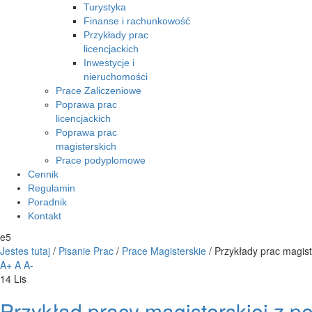
Turystyka
Finanse i rachunkowość
Przykłady prac
licencjackich
Inwestycje i
nieruchomości
Prace Zaliczeniowe
Poprawa prac
licencjackich
Poprawa prac
magisterskich
Prace podyplomowe
Cennik
Regulamin
Poradnik
Kontakt
e5
Jestes tutaj
/
Pisanie Prac
/
Prace Magisterskie
/
Przykłady prac magist
A+
A
A-
14
Lis
Przykład pracy magisterskiej z p