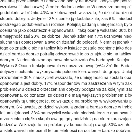
zostaną przedstawione i omówione oceny nauczycieli dotyczące poszc
wzrokowej i słuchu(w%) Źródło: Badania własne W obszarze percepcji w
podobieństw i różnic. 43% ankietowanych wskazało, że dzieci bardzo
stopniu dobrym. Jedynie 13% oceniło ją dostatecznie, zaś 6% - niedos
dostrzegać podobieństwa i różnice. Kolejną badaną umiejętnością było
oceniana jako dostatecznie opanowana – taką ocenę wskazało 30% ba
umiejętność zaś 20%, że dobrze. Jednak zdaniem 17% uczniowie niedo
słuchania i dostosowania swoich działań do poleceń. Niemniej jedna
tego co znajduje się na tablicy lub w książce zostało ocenione jako
dzieci bardzo dobrze potrafią odwzorować to co znajduje się na tablic
dobrym. Niedostateczne opanowanie wskazało 6% badanych. Kolejne u
Wykres 8.Ocena funkcjonowania w obszarze uwagi(w%) Źródło: Badan
dotyczy słuchanie i wykonywanie poleceń kierowanych do grupy. Umie
zrozumienie 30% nauczycieli wskazało, że umiejętność na została o
opanowania jest dobry. 17% respondentów ma zastrzeżenia w tym zakre
problemów u dzieci z orzeczeniami dotyczy podążania za kolejnymi zada
opanowana, co oznacza, że dzieci nie mają większych problemem z b
opanowały tą umiejętność, co wskazuje na problemy w wykonywaniu po
dobrym. 6% uważa, że dzieci wykonują zadania bardzo dobrze w trybie
tej umiejętności. 33% nauczycieli wskazało niedostateczne opanowani
orzeczeniem ciężko skupić uwagę, gdy oddziałują na nie rozpraszające
bodźców. Wskazuje to na problemy z koncentracją uwagi. 30% uznało j
ankietowanych nie ocenił tej umiejętności na poziomie bardzo dobrym.