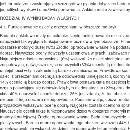
jest formularzem zawierającym szczegółowe pytania dotyczące badane
jednolitych wyników i umożliwia porównania. Ankieta może zawierać pyt
ROZDZIAŁ IV WYNIKI BADAŃ WŁASNYCH
4.1. Funkcjonowanie dzieci z orzeczeniami w obszarze motoryki
Badania ankietowe miały na celu określenie funkcjonowania dzieci z o
nauczycieli tak wygląda funkcjonowanie uczniów w tym obszarze. Prz
obszarze motoryki dużej (w%) Źródło: opracowanie własne Na podstaw
dobrze. Najwyższe oceny dotyczyły uczestnictwa w grach i zabawach 
Najmniejszy odsetek odpowiedzi (6%) wskazał, że dzieci niechętnie 
zespołowych, największa część nauczycieli (33%) oceniła ją niedostate
umiejętności w tym zakresie są bardzo zróżnicowane. Prawidłowa koo
dzieci z orzeczeniami cechują się odpowiednią umiejętnością koordyna
14% oceniło ją bardzo dobrze. Prawidłowa postawa ciała najczęściej 
często pojawiającą się odpowiedzią było niedostateczna (23%) oraz
ciała 40% nauczycieli oceniło dobrze. 26% jest zdania, że ten obszar
nie ocenił tego obszaru nieodpowiednio. Podsumowując, obszar motory
przypadków wskazywali ocenę dobrą. Najgorzej została oceniona spra
Nauczyciele ocenili także funkcjonowanie dzieci w obszarze motoryki 
motoryki małej(w%) Źródło: opracowanie własne Badani nauczyciele n
plastycznych. Bardzo dobre opanowanie tego obszaru wskazało 44% 
ankietowanych nie wskazał, że dzieci nie opanowały tej umiejętności.