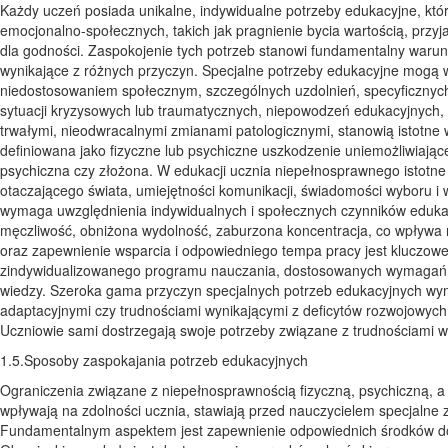
Każdy uczeń posiada unikalne, indywidualne potrzeby edukacyjne, któr
emocjonalno-społecznych, takich jak pragnienie bycia wartością, przyj
dla godności. Zaspokojenie tych potrzeb stanowi fundamentalny warune
wynikające z różnych przyczyn. Specjalne potrzeby edukacyjne mogą 
niedostosowaniem społecznym, szczególnych uzdolnień, specyficznych 
sytuacji kryzysowych lub traumatycznych, niepowodzeń edukacyjnych,
trwałymi, nieodwracalnymi zmianami patologicznymi, stanowią istotne w
definiowana jako fizyczne lub psychiczne uszkodzenie uniemożliwiając
psychiczna czy złożona. W edukacji ucznia niepełnosprawnego istotne 
otaczającego świata, umiejętności komunikacji, świadomości wyboru i
wymaga uwzględnienia indywidualnych i społecznych czynników edukac
męczliwość, obniżona wydolność, zaburzona koncentracja, co wpływa 
oraz zapewnienie wsparcia i odpowiedniego tempa pracy jest kluczowe
zindywidualizowanego programu nauczania, dostosowanych wymagań i
wiedzy. Szeroka gama przyczyn specjalnych potrzeb edukacyjnych wy
adaptacyjnymi czy trudnościami wynikającymi z deficytów rozwojowych
Uczniowie sami dostrzegają swoje potrzeby związane z trudnościami w
1.5.Sposoby zaspokajania potrzeb edukacyjnych
Ograniczenia związane z niepełnosprawnością fizyczną, psychiczną, a
wpływają na zdolności ucznia, stawiają przed nauczycielem specjalne
Fundamentalnym aspektem jest zapewnienie odpowiednich środków do 