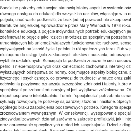
Specjalne potrzeby edukacyjne stanowią istotny aspekt w systemie ośw
równego dostępu do edukacji dla wszystkich uczniów, włączając w to os
pojęcia, choć warto podkreślić, że brak jednej powszechnie akceptowaln
literaturze angielskiej, wprowadzone przez Mary Warnock w 1978 rok
kontekście edukacji, a pojęcie indywidualnych potrzeb edukacyjnych j
zdefiniował to pojęcie jako "dzieci i młodzież ze specjalnymi potrzeb
utrudniających lub uniemożliwiających funkcjonowanie: ruchowe, sens
wpływających na jakość życia i pełnienie ról społecznych teraz i/lub 
niezbędne do osiągnięcia zakładanych efektów nauczania, odnoszące si
wybitnie uzdolnionych. Koncepcja ta podkreśla znaczenie cech osobo
pełno- i niepełnosprawnych oraz konieczność zachowania interakcji d
wykazujących odstępstwa od normy, obejmujące aspekty biologiczne, p
fizycznego i psychicznego, co prowadzi do trudności w nauce oraz zakł
odchylenia pozytywne oznaczają szczególne zdolności i talenty, które
specjalnymi potrzebami edukacyjnymi jest wyjątkowo zróżnicowana. Obe
niepełnosprawne intelektualnie. Termin "specjalność" potrzeb nie oznac
sytuacją rozwojową, te potrzeby są bardziej złożone i nasilone. Specy
ogólnego braku zaspokojenia podstawowych potrzeb. Kategoria specjal
zróżnicowaniem wewnętrznym. W konsekwencji, występowanie specjal
zindywidualizowanych działań zarówno w zakresie profilaktyki, jak i 
oraz opracowanie specyficznych metod ich zaspokajania. Dzieci z d
szkole, jak i w poradniach. Szczegółowe zasady udzielania wsparcia