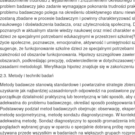
problem badawczy jako zadanie wymagające pokonania trudności pra
problemu badawczego polega na określeniu obiektywnego stanu niewie
zostaną zbadane w procesie badawczym i powinny charakteryzować s
naukowego i doświadczenia badacza, oraz użytecznością społeczną. D
poznanych w aktualnym stanie wiedzy naukowej oraz mieć charakter e
dzieci ze specjalnymi potrzebami edukacyjnymi w przestrzeni szkolne
życie społeczne, poznawcze, emocjonalne, aktywność i umiejętności s
sugeruje, że funkcjonowanie szkolne dzieci ze specjalnymi potrzebami
zależności od obszarów funkcjonowania. Hipotezy szczegółowe zawier
obszarach, podkreślając precyzję, odzwierciedlenie w dotychczasowej
zasadami metodologii. Weryfikacja hipotez znajduje się w zakończeniu
2.3. Metody i techniki badań
Metody badawcze stanowią standardowe i powtarzalne strategie zbieran
uzyskanie jak najbardziej uzasadnionych odpowiedzi na postawione pyta
porządkuje działalność praktyczną lub teoretyczną w taki sposób, ab
adekwatna do problemu badawczego, określać sposób postępowania b
Podstawowy podział metod badawczych obejmuje: obserwację, ekspery
metodę socjometryczną, metodę sondażu diagnostycznego. W kontekści
adekwatną metodę. Sondaż diagnostyczny to sposób gromadzenia informa
poglądach wybranej grupy w oparciu o specjalnie dobraną próbę reprez
używana przede wszystkim w badaniach na większych grupach rozproszo