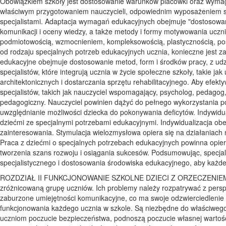
Obowiązkiem szkoły jest dostosowanie warunków placówki oraz wymaga
właściwym przygotowaniem nauczycieli, odpowiednim wyposażeniem sa
specjalistami. Adaptacja wymagań edukacyjnych obejmuje "dostosowanie 
komunikacji i oceny wiedzy, a także metody i formy motywowania uczn
podmiotowością, wzmocnieniem, kompleksowością, plastycznością, po
od rodzaju specjalnych potrzeb edukacyjnych ucznia, konieczne jest
edukacyjne obejmuje dostosowanie metod, form i środków pracy, z ud
specjalistów, które integrują ucznia w życie społeczne szkoły, takie j
architektonicznych i dostarczania sprzętu rehabilitacyjnego. Aby efek
specjalistów, takich jak nauczyciel wspomagający, psycholog, pedagog,
pedagogiczny. Nauczyciel powinien dążyć do pełnego wykorzystania p
uwzględnianie możliwości dziecka do pokonywania deficytów. Indywidu
dziećmi ze specjalnymi potrzebami edukacyjnymi. Indywidualizacja obej
zainteresowania. Stymulacja wielozmysłowa opiera się na działaniach
Praca z dziećmi o specjalnych potrzebach edukacyjnych powinna opier
tworzenia szans rozwoju i osiągania sukcesów. Podsumowując, specja
specjalistycznego i dostosowania środowiska edukacyjnego, aby każde
ROZDZIAŁ II FUNKCJONOWANIE SZKOLNE DZIECI Z ORZECZENIEM 2.1. Relacje rówieśnicze Uczniowie ze specjalnymi potrzebami edukacyjnymi stanowią zróżnicowaną grupę uczniów. Ich problemy należy rozpatrywać z perspektywy indywidualnej. Jednakże, w wielu przypadkach, ich cechą wspólną są zaburzone umiejętności komunikacyjne, co ma swoje odzwierciedlenie w relacjach rówieśniczych. Prawidłowe relacje rówieśnicze są podstawą pozytywnego funkcjonowania każdego ucznia w szkole. Są niezbędne do właściwego rozwoju psychospołecznego oraz intelektualnego. Kontakty społeczne zapewniają uczniom poczucie bezpieczeństwa, podnoszą poczucie własnej wartości, samooceny, zaspakajają potrzebę przynależności . W literaturze dostępny jest szereg analiz dotyczących jakości relacji rówieśniczych uczniów ze specjalnymi potrzebami edukacyjnymi. Jednakże ich wyniki są niejednoznaczne. Trudność wynika z braku określenia szczegółowych korelacji miedzy trudnościami w uczeniu się i trudnościami w relacjach z rówieśnikami. W niektórych przypadkach trudności w uczeniu stanowią podstawę zaburzeń relacji społecznych. Dotyczy to m.in. uczniów z zaburzeniami ze spektrum autyzmu. Jednakże trudności w nauce, mogą powodować trudności w nawiązaniu trwałych relacji. Dodatkowo, konsekwencją negatywnych relacji z rówieśnikami jest obniżenie motywacji do nauki, co powoduje pogłębienie się trudności w nauce . Według badań uczniowie z trudnościami w nauce osiągają niższe wyniki niż ich rówieśnicy bez orzeczeń. Pierwsza grupa uczniów styka się z odrzuceniem, ignorowaniem, brakiem popularności. Postawy te najczęściej występują wobec słabiej uczących się dziewcząt. Uczniowie odrzucani przez rówieśników radzą sobie gorzej w wielu sytuacjach społecznych, z powodu słabiej rozwiniętej kompetencji społecznej. Ich cechami charakterystycznymi jest nieumiejętność nawiązywania i podtrzymywania relacji, brak umiejętności rozwiązywania konfliktów . A. Żyta i K. Ćwirnkało wskazują, że uczniowie ze specjalnymi potrzebami często mają problemy z funkcjonowaniem społecznym. Występuje wśród nich wysoki poziom izolacji społecznej. Autorki uznają uczniów z przeczeniem za grupę ryzyka w zakresie nieudanych relacji interpersonalnych . Odnoszą się ponadto do idei według której włączanie uczniów niepełnosprawnych (fizycznie i intelektualnie) do szkół ogólnych ma sprzyjać poprawie funkcjonowania społecznego. Praktyka wskazuje, że 60% tych uczniów spotyka się z odrzuceniem i izolacją. Założenia integracyjne w rzeczywistości odbiegają od założeń. Uczniowie niepełnosprawni, pomimo podejmowania prób włączenia się do środowiska rówieśniczego, często nie czują się dobrze w tych grupach . Dzieci z trudnościami w uczeniu się według doniesień naukowych są narażone na akty agresji w relacjach społecznych z rówieśnikami. Co istotne, krzywda ta często zostaje nieujawniona, co powoduje, że jest to proces długotrwały i pogłębiający się. Według badań K. Kavale i S. Forness, około 80% tej grupy uczniów doświadcza odrzucenia ze strony grupy rówieśniczej. Powoduje to, że specjalne potrzeby edukacyjne są uznawane za czynnik ryzyka, sprzyjający stawaniu się ofiarą przemocy rówieśniczej. Badania wskazują ponadto, że dzieci głuche są ofiarami przemocy ponad trzykrotnie częściej niż ich rówieśnicy. Badania szkockie, które przywołują M. Olempska-Wysocka i P. Plichta wskazują, że 15% uczniów ze specjalnymi potrzebami edukacyjnymi doświadczało agresji rówieśniczej o znamionach bullyingu, zaś w grupie dzieci z problemami natury logopedycznej takie zachowania wystąpiły w przypadku w39% . W grupie uczniów ze specjalnymi potrzebami edukacyjnymi typowe jest występowanie zjawiska nierównowagi sił między nimi a sprawcami, którzy zazwyczaj są silniejsi. Dotyczy to nie tylko przewag fizycznej, ale także psychologicznej, technicznej. W szczególnie trudnej sytuacji znajdują się uczniowie nieposiadający odpowiednich kompetencji społecznych umożliwiających na poradzenie sobie z takimi trudnymi sytuacjami . Z. Gajdzica podkreślając, że relacje rówieśnicze uczniów z orzeczeniami (na przykładzie niepełnosprawności) są zróżnicowane, dzieli je na trzy grupy. Pierwsza obejmuje grupy opierające się na partnerstwie i pełnym udziale uczniów z orzeczeniami w życiu społecznym rówieśników. Grupa ta cechuje się tolerancyjnością, brakiem stygmatyzacji i stereotypowego myślenia. Uczniowie niepełnosprawni są traktowani na równi i z szacunkiem. Drugą grupę stanowią relacje oparte na wyjątkowym traktowaniu uczniów 