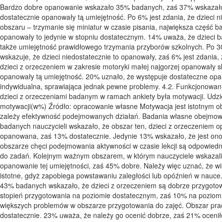
Bardzo dobre opanowanie wskazało 35% badanych, zaś 37% wskazało 
dostatecznie opanowały tą umiejętność. Po 6% jest zdania, że dzieci
obszaru – trzymanie się miniatur w czasie pisania, największa część
opanowały to jedynie w stopniu dostatecznym. 14% uważa, że dzieci 
także umiejętność prawidłowego trzymania przyborów szkolnych. Po 
wskazuje, że dzieci niedostatecznie to opanowały, zaś 6% jest zdania
dzieci z orzeczeniem w zakresie motoryki małej najgorzej opanowały 
opanowały tą umiejętność. 20% uznało, że występuje dostateczne opan
indywidualna, sprawiająca jednak pewne problemy. 4.2. Funkcjonowan
dzieci z orzeczeniami badanym w ramach ankiety była motywacji. Udz
motywacji(w%) Źródło: opracowanie własne Motywacja jest istotnym ob
zależy efektywność podejmowanych działań. Badania własne obejmował
badanych nauczycieli wskazało, że obszar ten, dzieci z orzeczeniem o
opanowana, zaś 13% dostatecznie. Jedynie 13% wskazało, że jest ono
obszarze chęci podejmowania aktywności w czasie lekcji są odpowiedn
do zadań. Kolejnym ważnym obszarem, w którym nauczyciele wskazal
opanowanie tej umiejętności, zaś 45% dobre. Należy więc uznać, że wi
istotne, gdyż zapobiega powstawaniu zaległości lub opóźnień w nauce
43% badanych wskazało, że dzieci z orzeczeniem są dobrze przygoto
stopień przygotowania na poziomie dostatecznym, zaś 10% na poziomie
większych problemów w obszarze przygotowania do zajęć. Obszar pra
dostatecznie. 23% uważa, że należy go ocenić dobrze, zaś 21% oceni