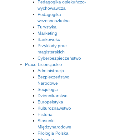
Pedagogika opiekuńczo-
wychowawcza
Pedagogika
wczesnoszkolna
Turystyka
Marketing
Bankowość
Przykłady prac
magisterskich
Cyberbezpieczeństwo
Prace Licencjackie
Administracja
Bezpieczeństwo
Narodowe
Socjologia
Dziennikarstwo
Europeistyka
Kulturoznawstwo
Historia
Stosunki
Międzynarodowe
Filologia Polska
Filozofia