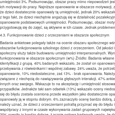
umiejętności 3%. Podsumowując, obszar pracy mimo niepowodzeń jest u
ich motywacji do pracy. Najniższe opanowanie w obszarze motywacji
że dzieci dostatecznie opanowały tą umiejętność, jednak 20% wskaza
z tego fakt, że dzieci niechętnie angażują się w działalność pozalek
opanowanie podstawowych umiejętności. Podsumowując, obszar motywa
przygotowują się do zajęć, są aktywne w ich czasie. Jednak problem
4.3. Funkcjonowanie dzieci z orzeczeniami w obszarze społecznym
Badania ankietowe polegały także na ocenie obszaru społecznego wśród
obszarów funkcjonowania szkolnego dzieci z orzeczeniem. Od jakości i 
społeczny służy także budowaniu umiejętności interpersonalnych. Wy
funkcjonowania w obszarze społecznym (w%) Źródło: Badania własne 
identyfikacji z grupą. 40% badanych wskazało, że został on opanowany
przebywania z rówieśnikami i wspólnej zabawy. 24% uważa, że potrze
opanowanie, 10% niedostateczne, zaś 13% - brak opanowania. Należy
związane z niechęcią do nawiązywania głębszych interakcji. 47% ank
innych oraz swojego. Wskazuje to na akceptację i umiejętność stosow
przypadków. Jednakże taki sam odsetek (13%) wskazało oceny niedost
się do błędu została oceniona przede wszystkim jako dostatecznie o
opanowały ją w stopniu dobrym. 6% zaznaczyło ocenę bardzo dobrą, z
należy uznać, że dzieci z orzeczeniami potrafią przyznać się do błęd
współpracy z innymi w czasie wykonywania zadań grupowych najwięk
20% oceniło ją bardzo dobrze. Łącznie połowa badanych uważa, że dz