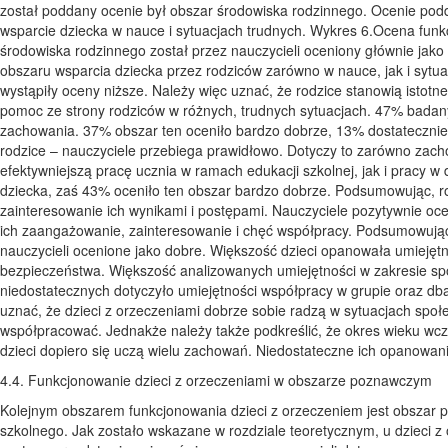
został poddany ocenie był obszar środowiska rodzinnego. Ocenie pod
wsparcie dziecka w nauce i sytuacjach trudnych. Wykres 6.Ocena fun
środowiska rodzinnego został przez nauczycieli oceniony głównie ja
obszaru wsparcia dziecka przez rodziców zarówno w nauce, jak i sytu
wystąpiły oceny niższe. Należy więc uznać, że rodzice stanowią istotn
pomoc ze strony rodziców w różnych, trudnych sytuacjach. 47% badan
zachowania. 37% obszar ten oceniło bardzo dobrze, 13% dostatecznie, 
rodzice – nauczyciele przebiega prawidłowo. Dotyczy to zarówno zachow
efektywniejszą pracę ucznia w ramach edukacji szkolnej, jak i pracy
dziecka, zaś 43% oceniło ten obszar bardzo dobrze. Podsumowując, ro
zainteresowanie ich wynikami i postępami. Nauczyciele pozytywnie ocen
ich zaangażowanie, zainteresowanie i chęć współpracy. Podsumowując, 
nauczycieli ocenione jako dobre. Większość dzieci opanowała umiejętno
bezpieczeństwa. Większość analizowanych umiejętności w zakresie sp
niedostatecznych dotyczyło umiejętności współpracy w grupie oraz dba
uznać, że dzieci z orzeczeniami dobrze sobie radzą w sytuacjach społe
współpracować. Jednakże należy także podkreślić, że okres wieku wcz
dzieci dopiero się uczą wielu zachowań. Niedostateczne ich opanowan
4.4. Funkcjonowanie dzieci z orzeczeniami w obszarze poznawczym
Kolejnym obszarem funkcjonowania dzieci z orzeczeniem jest obszar p
szkolnego. Jak zostało wskazane w rozdziale teoretycznym, u dzieci 