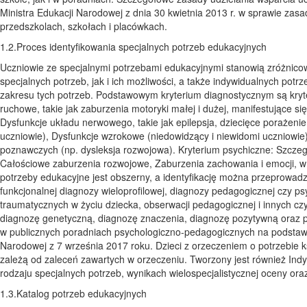
Ministra Edukacji Narodowej z dnia 30 kwietnia 2013 r. w sprawie zas
przedszkolach, szkołach i placówkach.
1.2.Proces identyfikowania specjalnych potrzeb edukacyjnych
Uczniowie ze specjalnymi potrzebami edukacyjnymi stanowią zróżnico
specjalnych potrzeb, jak i ich możliwości, a także indywidualnych potr
zakresu tych potrzeb. Podstawowym kryterium diagnostycznym są kryte
ruchowe, takie jak zaburzenia motoryki małej i dużej, manifestujące 
Dysfunkcje układu nerwowego, takie jak epilepsja, dziecięce porażeni
uczniowie), Dysfunkcje wzrokowe (niedowidzący i niewidomi uczniowie
poznawczych (np. dysleksja rozwojowa). Kryterium psychiczne: Szczeg
Całościowe zaburzenia rozwojowe, Zaburzenia zachowania i emocji, w
potrzeby edukacyjne jest obszerny, a identyfikację można przeprowadz
funkcjonalnej diagnozy wieloprofilowej, diagnozy pedagogicznej czy ps
traumatycznych w życiu dziecka, obserwacji pedagogicznej i innych cz
diagnozę genetyczną, diagnozę znaczenia, diagnozę pozytywną oraz p
w publicznych poradniach psychologiczno-pedagogicznych na podstawi
Narodowej z 7 września 2017 roku. Dzieci z orzeczeniem o potrzebie ks
zależą od zaleceń zawartych w orzeczeniu. Tworzony jest również Ind
rodzaju specjalnych potrzeb, wynikach wielospecjalistycznej oceny o
1.3.Katalog potrzeb edukacyjnych