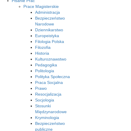
Pisanie Prac
Prace Magisterskie
Administracja
Bezpieczeństwo
Narodowe
Dziennikarstwo
Europeistyka
Filologia Polska
Filozofia
Historia
Kulturoznawstwo
Pedagogika
Politologia
Polityka Społeczna
Praca Socjalna
Prawo
Resocjalizacja
Socjologia
Stosunki
Międzynarodowe
Kryminologia
Bezpieczeństwo
publiczne