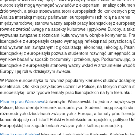
europeistyki mogą wymagać wywiadów z ekspertami, analizy dokume
źródłowych, a także stosowania teorii europejskich do konkretnych pr
Analiza interakcji między państwami europejskimi i ich rolą na arenie
międzynarodowej stanowi ważny aspekt pracy licencjackiej z europeist
również zwrócić uwagę na aspekty kulturowe i językowe Europy, a tak
wyzwania związane z różnicami kulturowymi w obrębie kontynentu. Pr
licencjackie z europeistyki często wymagają refleksji nad przyszłością
nad wyzwaniami związanymi z globalizacją, ekonomią i ekologią. Pisan
licencjackiej z europeistyki pozwala studentom rozwinąć umiejętność p
wyników badań w sposób zrozumiały i przekonujący. Podsumowując, 
licencjackie z europeistyki stanowią ważny wkład w zrozumienie współ
Europy i jej roli w dzisiejszym świecie.
W Polsce europeistyka to również popularny kierunek studiów dostępn
uczelniach. Oto kilka przykładów uczelni w Polsce, na których można 
europeistykę, oraz typowe tematy prac licencjackich na tym kierunku:
Pisanie prac Warszawa
Uniwersytet Warszawski: To jedna z największy
Polsce, która oferuje kierunek europeistyka. Studenci mogą skupić się
różnorodnych dziedzinach związanych z Europą, a tematy prac licencja
koncentrują się na historii Polski w kontekście europejskim, polityce Uni
Europejskiej lub zagadnieniach związanych z kulturą europejską.
Pisanie prac Kraków
Uniwersytet Jagielloński w Krakowie: Kraków to je