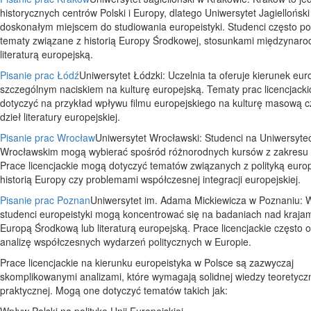
historycznych centrów Polski i Europy, dlatego Uniwersytet Jagielloński 
doskonałym miejscem do studiowania europeistyki. Studenci często p
tematy związane z historią Europy Środkowej, stosunkami międzynar
literaturą europejską.
Pisanie prac Łódź
Uniwersytet Łódzki: Uczelnia ta oferuje kierunek eur
szczególnym naciskiem na kulturę europejską. Tematy prac licencjack
dotyczyć na przykład wpływu filmu europejskiego na kulturę masową c
dzieł literatury europejskiej.
Pisanie prac Wrocław
Uniwersytet Wrocławski: Studenci na Uniwersyte
Wrocławskim mogą wybierać spośród różnorodnych kursów z zakresu e
Prace licencjackie mogą dotyczyć tematów związanych z polityką euro
historią Europy czy problemami współczesnej integracji europejskiej.
Pisanie prac Poznan
Uniwersytet im. Adama Mickiewicza w Poznaniu: 
studenci europeistyki mogą koncentrować się na badaniach nad krajami
Europą Środkową lub literaturą europejską. Prace licencjackie często 
analizę współczesnych wydarzeń politycznych w Europie.
Prace licencjackie na kierunku europeistyka w Polsce są zazwyczaj
skomplikowanymi analizami, które wymagają solidnej wiedzy teoretyczn
praktycznej. Mogą one dotyczyć tematów takich jak:
Wpływ Polski na politykę Unii Europejskiej.