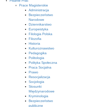
Pisanie Prac
Prace Magisterskie
Administracja
Bezpieczeństwo
Narodowe
Dziennikarstwo
Europeistyka
Filologia Polska
Filozofia
Historia
Kulturoznawstwo
Pedagogika
Politologia
Polityka Społeczna
Praca Socjalna
Prawo
Resocjalizacja
Socjologia
Stosunki
Międzynarodowe
Kryminologia
Bezpieczeństwo
publiczne