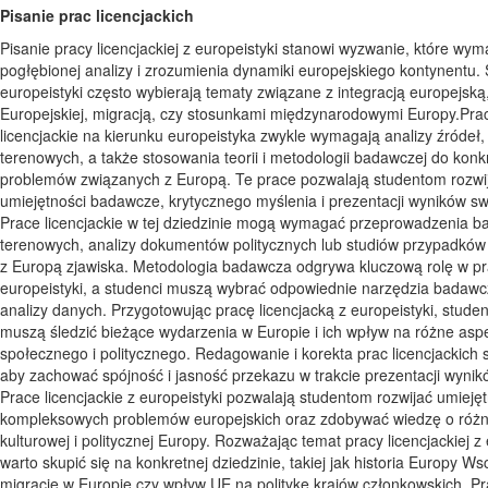
Pisanie prac licencjackich
Pisanie pracy licencjackiej z europeistyki stanowi wyzwanie, które wy
pogłębionej analizy i zrozumienia dynamiki europejskiego kontynentu.
europeistyki często wybierają tematy związane z integracją europejską, 
Europejskiej, migracją, czy stosunkami międzynarodowymi Europy.Pra
licencjackie na kierunku europeistyka zwykle wymagają analizy źródeł
terenowych, a także stosowania teorii i metodologii badawczej do konk
problemów związanych z Europą. Te prace pozwalają studentom rozwi
umiejętności badawcze, krytycznego myślenia i prezentacji wyników sw
Prace licencjackie w tej dziedzinie mogą wymagać przeprowadzenia b
terenowych, analizy dokumentów politycznych lub studiów przypadkó
z Europą zjawiska. Metodologia badawcza odgrywa kluczową rolę w p
europeistyki, a studenci muszą wybrać odpowiednie narzędzia badawcz
analizy danych. Przygotowując pracę licencjacką z europeistyki, studen
muszą śledzić bieżące wydarzenia w Europie i ich wpływ na różne aspe
społecznego i politycznego. Redagowanie i korekta prac licencjackich s
aby zachować spójność i jasność przekazu w trakcie prezentacji wyni
Prace licencjackie z europeistyki pozwalają studentom rozwijać umieję
kompleksowych problemów europejskich oraz zdobywać wiedzę o różn
kulturowej i politycznej Europy. Rozważając temat pracy licencjackiej z 
warto skupić się na konkretnej dziedzinie, takiej jak historia Europy Ws
migracje w Europie czy wpływ UE na politykę krajów członkowskich. Pr