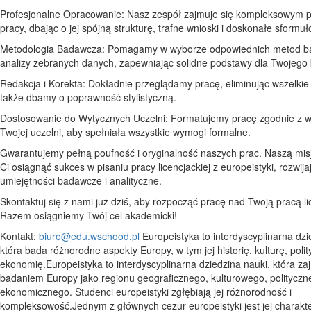
Profesjonalne Opracowanie: Nasz zespół zajmuje się kompleksowym 
pracy, dbając o jej spójną strukturę, trafne wnioski i doskonałe sformu
Metodologia Badawcza: Pomagamy w wyborze odpowiednich metod b
analizy zebranych danych, zapewniając solidne podstawy dla Twojego
Redakcja i Korekta: Dokładnie przeglądamy pracę, eliminując wszelkie 
także dbamy o poprawność stylistyczną.
Dostosowanie do Wytycznych Uczelni: Formatujemy pracę zgodnie z 
Twojej uczelni, aby spełniała wszystkie wymogi formalne.
Gwarantujemy pełną poufność i oryginalność naszych prac. Naszą mis
Ci osiągnąć sukces w pisaniu pracy licencjackiej z europeistyki, rozwij
umiejętności badawcze i analityczne.
Skontaktuj się z nami już dziś, aby rozpocząć pracę nad Twoją pracą li
Razem osiągniemy Twój cel akademicki!
Kontakt:
biuro@edu.wschood.pl
Europeistyka to interdyscyplinarna dzi
która bada różnorodne aspekty Europy, w tym jej historię, kulturę, polit
ekonomię.Europeistyka to interdyscyplinarna dziedzina nauki, która za
badaniem Europy jako regionu geograficznego, kulturowego, polityczn
ekonomicznego. Studenci europeistyki zgłębiają jej różnorodność i
kompleksowość.Jednym z głównych cezur europeistyki jest jej charakt