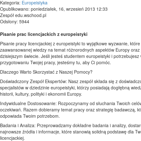
Kategoria:
Europeistyka
Opublikowano: poniedziałek, 16, wrzesień 2013 12:33
Zespół edu.wschood.pl
Odsłony: 5944
Pisanie prac licencjackich z europeistyki
Pisanie pracy licencjackiej z europeistyki to wyjątkowe wyzwanie, któ
zaawansowanej wiedzy na temat różnorodnych aspektów Europy oraz je
dzisiejszym świecie. Jeśli jesteś studentem europeistyki i potrzebujesz
przygotowaniu Twojej pracy, jesteśmy tu, aby Ci pomóc.
Dlaczego Warto Skorzystać z Naszej Pomocy?
Doświadczony Zespół Ekspertów: Nasz zespół składa się z doświadcz
specjalistów w dziedzinie europeistyki, którzy posiadają dogłębną wie
historii, kultury, polityki i ekonomii Europy.
Indywidualne Dostosowanie: Rozpoczynamy od słuchania Twoich celów
oczekiwań. Razem dobieramy temat pracy oraz strategię badawczą, któ
odpowiada Twoim potrzebom.
Badania i Analiza: Przeprowadzamy dokładne badania i analizy, dostar
najnowsze źródła i informacje, które stanowią solidną podstawę dla Tw
licencjackiej.