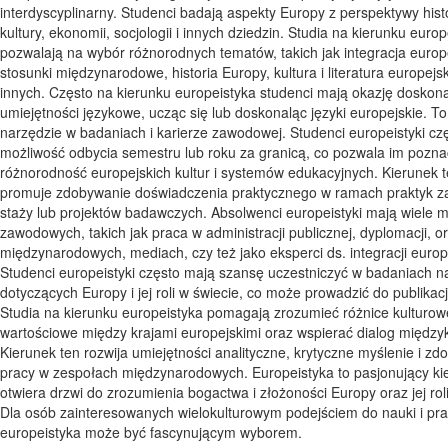
interdyscyplinarny. Studenci badają aspekty Europy z perspektywy histori
kultury, ekonomii, socjologii i innych dziedzin. Studia na kierunku euro
pozwalają na wybór różnorodnych tematów, takich jak integracja europ
stosunki międzynarodowe, historia Europy, kultura i literatura europejs
innych. Często na kierunku europeistyka studenci mają okazję doskona
umiejętności językowe, ucząc się lub doskonaląc języki europejskie. T
narzędzie w badaniach i karierze zawodowej. Studenci europeistyki cz
możliwość odbycia semestru lub roku za granicą, co pozwala im pozna
różnorodność europejskich kultur i systemów edukacyjnych. Kierunek t
promuje zdobywanie doświadczenia praktycznego w ramach praktyk 
staży lub projektów badawczych. Absolwenci europeistyki mają wiele m
zawodowych, takich jak praca w administracji publicznej, dyplomacji, o
międzynarodowych, mediach, czy też jako eksperci ds. integracji europe
Studenci europeistyki często mają szansę uczestniczyć w badaniach 
dotyczących Europy i jej roli w świecie, co może prowadzić do publikac
Studia na kierunku europeistyka pomagają zrozumieć różnice kulturowe
wartościowe między krajami europejskimi oraz wspierać dialog międzyk
Kierunek ten rozwija umiejętności analityczne, krytyczne myślenie i zd
pracy w zespołach międzynarodowych. Europeistyka to pasjonujący kie
otwiera drzwi do zrozumienia bogactwa i złożoności Europy oraz jej roli
Dla osób zainteresowanych wielokulturowym podejściem do nauki i pra
europeistyka może być fascynującym wyborem.