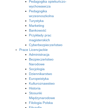
Pedagogika opiekuńczo-
wychowawcza
Pedagogika
wczesnoszkolna
Turystyka
Marketing
Bankowość
Przykłady prac
magisterskich
Cyberbezpieczeństwo
Prace Licencjackie
Administracja
Bezpieczeństwo
Narodowe
Socjologia
Dziennikarstwo
Europeistyka
Kulturoznawstwo
Historia
Stosunki
Międzynarodowe
Filologia Polska
Filozofia