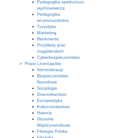
Pedagogika opiekuńczo-
wychowawcza
Pedagogika
wczesnoszkolna
Turystyka
Marketing
Bankowość
Przykłady prac
magisterskich
Cyberbezpieczeństwo
Prace Licencjackie
Administracja
Bezpieczeństwo
Narodowe
Socjologia
Dziennikarstwo
Europeistyka
Kulturoznawstwo
Historia
Stosunki
Międzynarodowe
Filologia Polska
Filozofia