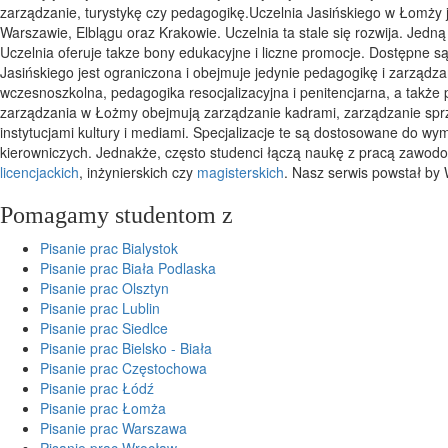
zarządzanie, turystykę czy pedagogikę.Uczelnia Jasińskiego w Łomży je
Warszawie, Elblągu oraz Krakowie. Uczelnia ta stale się rozwija. Jedną
Uczelnia oferuje takze bony edukacyjne i liczne promocje. Dostępne s
Jasińskiego jest ograniczona i obejmuje jedynie pedagogikę i zarząd
wczesnoszkolna, pedagogika resocjalizacyjna i penitencjarna, a takż
zarządzania w Łożmy obejmują zarządzanie kadrami, zarządzanie sprz
instytucjami kultury i mediami. Specjalizacje te są dostosowane do 
kierowniczych. Jednakże, często studenci łączą naukę z pracą zawod
licencjackich
, inżynierskich czy
magisterskich
. Nasz serwis powstał by 
Pomagamy studentom z
Pisanie prac Bialystok
Pisanie prac Biała Podlaska
Pisanie prac Olsztyn
Pisanie prac Lublin
Pisanie prac Siedlce
Pisanie prac Bielsko - Biała
Pisanie prac Częstochowa
Pisanie prac Łódź
Pisanie prac Łomża
Pisanie prac Warszawa
Pisanie prac Wrocław