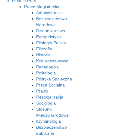
Pisanie Prac
Prace Magisterskie
Administracja
Bezpieczeństwo
Narodowe
Dziennikarstwo
Europeistyka
Filologia Polska
Filozofia
Historia
Kulturoznawstwo
Pedagogika
Politologia
Polityka Społeczna
Praca Socjalna
Prawo
Resocjalizacja
Socjologia
Stosunki
Międzynarodowe
Kryminologia
Bezpieczeństwo
publiczne