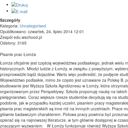
Szczegóły
Kategoria:
Uncategorised
Opublikowano: czwartek, 24, lipiec 2014 12:01
Zespół edu.wschood.pl
Odsłony: 3165
Pisanie prac Łomża
Łomża oficjalnie jest częścią województwa podlaskiego, jednak wiel
historycznych. Młodzi ludzie z Łomży, w związku z powyższym, wybiera
przeprowadzki bądź dojazdów. Warto więc podkreślić, że podjęcie stu
Województwo podlaskie, mimo że często jest uznawane za Polskę B, p
studiowanie jest Wyższa Szkoła Agrobiznesu w Łomży, która otrzymała
organizowanym przez Perspektywy. Szkoła proponuję naukę na takich 
pielęgniarstwo. Coraz większe rzesze studentów decydują się na studi
podobnie, jak w przypadku każdej uczelni, pisaniem pracy magisters
pisania prac magisterskich są inne niż na innnych uczelniach. Prace m
głównie badawczym charakterem. Połowa pracy powinna być przeznac
opierać się na najnowszej literaturze, w tym głównie dostępnej w cza
znaczącym wyzwaniem. W Łomży funkcjonuje również Wyższa Szkoła Za