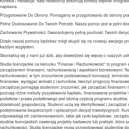
Korekta i Redakcja: Nasi redaktorzy dokonują korekty błędów ortografi
napisana.
Przygotowanie Do Obrony: Pomagamy w przygotowaniu do obrony pracy,
Pełne Dostosowanie Do Twoich Potrzeb: Nasza pomoc jest w pełni do
Zachowanie Prywatności: Gwarantujemy pełną poufność Twoich danych
Dzięki naszej pomocy będziesz mógł skupić się na rozwoju swojego p
każdym względem.
Skontaktuj się z nami już dziś, aby dowiedzieć się więcej o naszych u
Studia licencjackie na kierunku "Finanse i Rachunkowość" to program
zarządzaniem finansami, rachunkowością i aspektami biznesowymi. Na 
rachunkowości, w tym zrozumienie podstawowych koncepcji, terminologi
finansowe, wyciągać wnioski z rachunków, tworzyć prognozy finansowe 
zarządczej pomagają studentom zrozumieć, jak zarządzać finansami i
poznają różne metody pozyskiwania kapitału, finansowania projektów i
podatków i prawa podatkowego jest istotną częścią programu studiów,
działalność gospodarczą. Studenci uczą się identyfikować i zarządzać
podejmowania bezpiecznych i opłacalnych decyzji inwestycyjnych. Kur
odpowiadają ich zainteresowaniom, takie jak rynki kapitałowe, zarzą
studiów licencjackich zawierają projekty badawcze lub praktyki, które
rachunkowości. Studia licencjackie mogą przygotowywać studentów do z