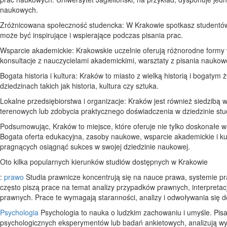
naukowych.
Zróżnicowana społeczność studencka: W Krakowie spotkasz studentów 
może być inspirujące i wspierające podczas pisania prac.
Wsparcie akademickie: Krakowskie uczelnie oferują różnorodne formy w
konsultacje z nauczycielami akademickimi, warsztaty z pisania nauko
Bogata historia i kultura: Kraków to miasto z wielką historią i bogaty
dziedzinach takich jak historia, kultura czy sztuka.
Lokalne przedsiębiorstwa i organizacje: Kraków jest również siedzibą wi
terenowych lub zdobycia praktycznego doświadczenia w dziedzinie stu
Podsumowując, Kraków to miejsce, które oferuje nie tylko doskonałe waru
Bogata oferta edukacyjna, zasoby naukowe, wsparcie akademickie i kul
pragnących osiągnąć sukces w swojej dziedzinie naukowej.
Oto kilka popularnych kierunków studiów dostępnych w Krakowie
:
prawo
Studia prawnicze koncentrują się na nauce prawa, systemie 
często piszą prace na temat analizy przypadków prawnych, interpret
prawnych. Prace te wymagają staranności, analizy i odwoływania się 
Psychologia
Psychologia to nauka o ludzkim zachowaniu i umyśle. Pisa
psychologicznych eksperymentów lub badań ankietowych, analizują wynik