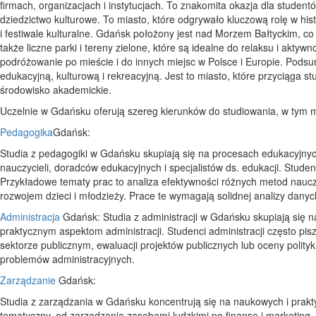
firmach, organizacjach i instytucjach. To znakomita okazja dla stud
dziedzictwo kulturowe. To miasto, które odgrywało kluczową rolę w histo
i festiwale kulturalne. Gdańsk położony jest nad Morzem Bałtyckim, co
także liczne parki i tereny zielone, które są idealne do relaksu i aktyw
podróżowanie po mieście i do innych miejsc w Polsce i Europie. Podsu
edukacyjną, kulturową i rekreacyjną. Jest to miasto, które przyciąga st
środowisko akademickie.
Uczelnie w Gdańsku oferują szereg kierunków do studiowania, w tym m
Pedagogika
Gdańsk:
Studia z pedagogiki w Gdańsku skupiają się na procesach edukacyjnyc
nauczycieli, doradców edukacyjnych i specjalistów ds. edukacji. Stud
Przykładowe tematy prac to analiza efektywności różnych metod nauc
rozwojem dzieci i młodzieży. Prace te wymagają solidnej analizy dany
Administracja
Gdańsk: Studia z administracji w Gdańsku skupiają się na
praktycznym aspektom administracji. Studenci administracji często pis
sektorze publicznym, ewaluacji projektów publicznych lub oceny polity
problemów administracyjnych.
Zarządzanie
Gdańsk:
Studia z zarządzania w Gdańsku koncentrują się na naukowych i prakt
tematyczny, od zarządzania zasobami ludzkimi po finanse i marketing. 