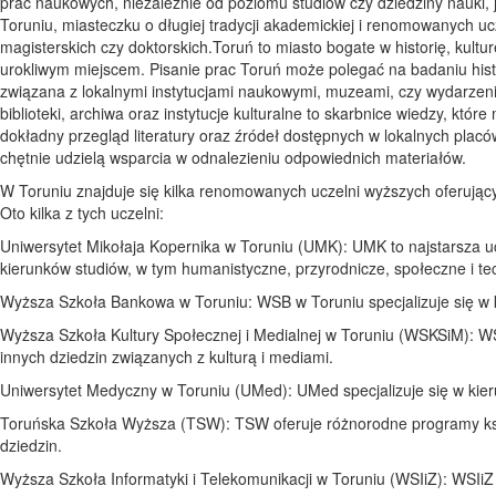
prac naukowych, niezależnie od poziomu studiów czy dziedziny nauki
Toruniu, miasteczku o długiej tradycji akademickiej i renomowanych uc
magisterskich czy doktorskich.Toruń to miasto bogate w historię, kultu
urokliwym miejscem. Pisanie prac Toruń może polegać na badaniu histo
związana z lokalnymi instytucjami naukowymi, muzeami, czy wydarzeni
biblioteki, archiwa oraz instytucje kulturalne to skarbnice wiedzy, kt
dokładny przegląd literatury oraz źródeł dostępnych w lokalnych plac
chętnie udzielą wsparcia w odnalezieniu odpowiednich materiałów.
W Toruniu znajduje się kilka renomowanych uczelni wyższych oferujący
Oto kilka z tych uczelni:
Uniwersytet Mikołaja Kopernika w Toruniu (UMK): UMK to najstarsza uc
kierunków studiów, w tym humanistyczne, przyrodnicze, społeczne i te
Wyższa Szkoła Bankowa w Toruniu: WSB w Toruniu specjalizuje się w 
Wyższa Szkoła Kultury Społecznej i Medialnej w Toruniu (WSKSiM): WS
innych dziedzin związanych z kulturą i mediami.
Uniwersytet Medyczny w Toruniu (UMed): UMed specjalizuje się w kier
Toruńska Szkoła Wyższa (TSW): TSW oferuje różnorodne programy kszt
dziedzin.
Wyższa Szkoła Informatyki i Telekomunikacji w Toruniu (WSIiZ): WSIiZ sp