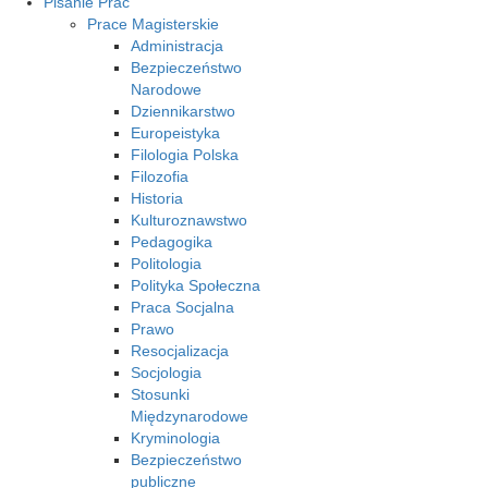
Pisanie Prac
Prace Magisterskie
Administracja
Bezpieczeństwo
Narodowe
Dziennikarstwo
Europeistyka
Filologia Polska
Filozofia
Historia
Kulturoznawstwo
Pedagogika
Politologia
Polityka Społeczna
Praca Socjalna
Prawo
Resocjalizacja
Socjologia
Stosunki
Międzynarodowe
Kryminologia
Bezpieczeństwo
publiczne