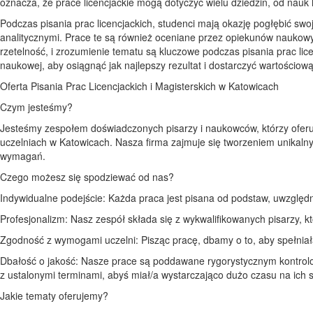
oznacza, że prace licencjackie mogą dotyczyć wielu dziedzin, od nauk
Podczas pisania prac licencjackich, studenci mają okazję pogłębić sw
analitycznymi. Prace te są również oceniane przez opiekunów naukow
rzetelność, i zrozumienie tematu są kluczowe podczas pisania prac lice
naukowej, aby osiągnąć jak najlepszy rezultat i dostarczyć wartościow
Oferta Pisania Prac Licencjackich i Magisterskich w Katowicach
Czym jesteśmy?
Jesteśmy zespołem doświadczonych pisarzy i naukowców, którzy oferują
uczelniach w Katowicach. Nasza firma zajmuje się tworzeniem unikaln
wymagań.
Czego możesz się spodziewać od nas?
Indywidualne podejście: Każda praca jest pisana od podstaw, uwzględn
Profesjonalizm: Nasz zespół składa się z wykwalifikowanych pisarzy,
Zgodność z wymogami uczelni: Pisząc pracę, dbamy o to, aby spełniał
Dbałość o jakość: Nasze prace są poddawane rygorystycznym kontrolo
z ustalonymi terminami, abyś miał/a wystarczająco dużo czasu na ich 
Jakie tematy oferujemy?