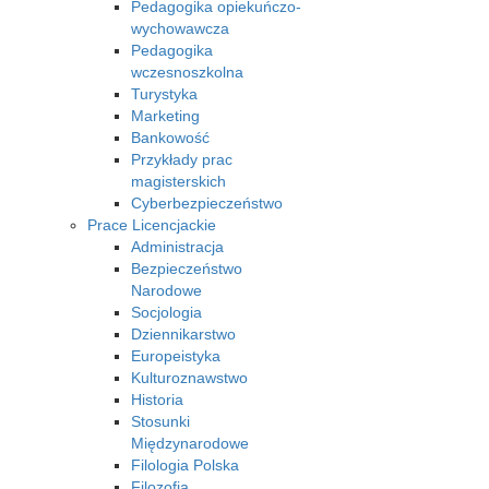
Pedagogika opiekuńczo-
wychowawcza
Pedagogika
wczesnoszkolna
Turystyka
Marketing
Bankowość
Przykłady prac
magisterskich
Cyberbezpieczeństwo
Prace Licencjackie
Administracja
Bezpieczeństwo
Narodowe
Socjologia
Dziennikarstwo
Europeistyka
Kulturoznawstwo
Historia
Stosunki
Międzynarodowe
Filologia Polska
Filozofia