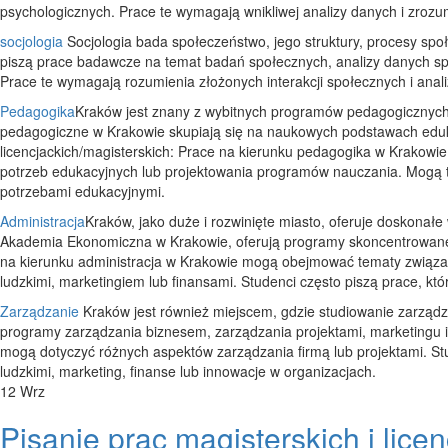
psychologicznych. Prace te wymagają wnikliwej analizy danych i zrozu
socjologia
Socjologia bada społeczeństwo, jego struktury, procesy społ
piszą prace badawcze na temat badań społecznych, analizy danych spo
Prace te wymagają rozumienia złożonych interakcji społecznych i anal
Pedagogika
Kraków jest znany z wybitnych programów pedagogicznych na
pedagogiczne w Krakowie skupiają się na naukowych podstawach edukac
licencjackich/magisterskich: Prace na kierunku pedagogika w Krakowi
potrzeb edukacyjnych lub projektowania programów nauczania. Mogą to
potrzebami edukacyjnymi.
Administracja
Kraków, jako duże i rozwinięte miasto, oferuje doskonałe w
Akademia Ekonomiczna w Krakowie, oferują programy skoncentrowane na
na kierunku administracja w Krakowie mogą obejmować tematy związan
ludzkimi, marketingiem lub finansami. Studenci często piszą prace, któ
Zarządzanie
Kraków jest również miejscem, gdzie studiowanie zarządza
programy zarządzania biznesem, zarządzania projektami, marketingu i w
mogą dotyczyć różnych aspektów zarządzania firmą lub projektami. Stu
ludzkimi, marketing, finanse lub innowacje w organizacjach.
12
Wrz
Pisanie prac magisterskich i lice