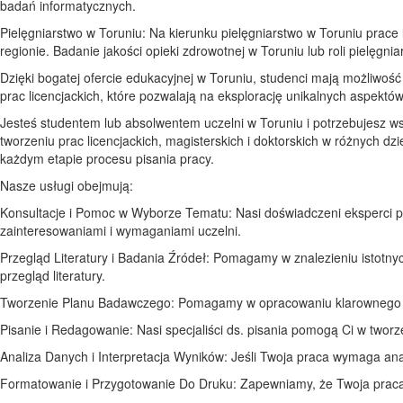
badań informatycznych.
Pielęgniarstwo w Toruniu: Na kierunku pielęgniarstwo w Toruniu prac
regionie. Badanie jakości opieki zdrowotnej w Toruniu lub roli pielęg
Dzięki bogatej ofercie edukacyjnej w Toruniu, studenci mają możliwo
prac licencjackich, które pozwalają na eksplorację unikalnych aspek
Jesteś studentem lub absolwentem uczelni w Toruniu i potrzebujesz ws
tworzeniu prac licencjackich, magisterskich i doktorskich w różnych d
każdym etapie procesu pisania pracy.
Nasze usługi obejmują:
Konsultacje i Pomoc w Wyborze Tematu: Nasi doświadczeni eksperci
zainteresowaniami i wymaganiami uczelni.
Przegląd Literatury i Badania Źródeł: Pomagamy w znalezieniu istotnyc
przegląd literatury.
Tworzenie Planu Badawczego: Pomagamy w opracowaniu klarownego p
Pisanie i Redagowanie: Nasi specjaliści ds. pisania pomogą Ci w tworz
Analiza Danych i Interpretacja Wyników: Jeśli Twoja praca wymaga anali
Formatowanie i Przygotowanie Do Druku: Zapewniamy, że Twoja praca s