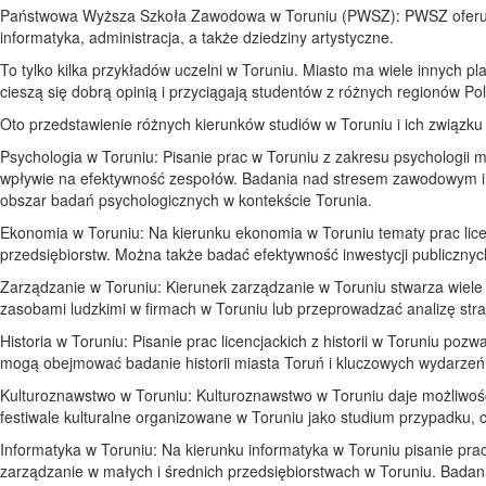
Państwowa Wyższa Szkoła Zawodowa w Toruniu (PWSZ): PWSZ oferuje k
informatyka, administracja, a także dziedziny artystyczne.
To tylko kilka przykładów uczelni w Toruniu. Miasto ma wiele innych 
cieszą się dobrą opinią i przyciągają studentów z różnych regionów Pol
Oto przedstawienie różnych kierunków studiów w Toruniu i ich związku 
Psychologia w Toruniu: Pisanie prac w Toruniu z zakresu psychologii 
wpływie na efektywność zespołów. Badania nad stresem zawodowym i s
obszar badań psychologicznych w kontekście Torunia.
Ekonomia w Toruniu: Na kierunku ekonomia w Toruniu tematy prac licen
przedsiębiorstw. Można także badać efektywność inwestycji publicznych
Zarządzanie w Toruniu: Kierunek zarządzanie w Toruniu stwarza wiele
zasobami ludzkimi w firmach w Toruniu lub przeprowadzać analizę strat
Historia w Toruniu: Pisanie prac licencjackich z historii w Toruniu pozwa
mogą obejmować badanie historii miasta Toruń i kluczowych wydarzeń, 
Kulturoznawstwo w Toruniu: Kulturoznawstwo w Toruniu daje możliwość 
festiwale kulturalne organizowane w Toruniu jako studium przypadku, 
Informatyka w Toruniu: Na kierunku informatyka w Toruniu pisanie 
zarządzanie w małych i średnich przedsiębiorstwach w Toruniu. Bada