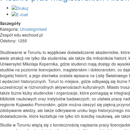
Szczegóły
Kategoria:
Uncategorised
Zespół edu.wschood.pl
Odsłony: 1255
Studiowanie w Toruniu to wyjątkowe doświadczenie akademickie, które
wiele atrakcji nie tylko dla studentów, ale także dla miłośników historii
Uniwersytet Mikołaja Kopernika, gdzie studenci mają dostęp do wysokie
studiów na poziomie licencjackim, magisterskim i doktoranckim, co daj
bogatej historii, a jego starówka została wpisana na Listę Światowe
i wydarzeń historycznych. Toruń to miejsce, gdzie odbywają się liczne 
uczestniczyć w różnorodnych aktywnościach kulturalnych. Miasto troszc
także liczne kluby studenckie i organizacje, które pomagają w integra
bibliotek naukowych oraz instytutów badawczych, co ułatwia pracę n
regionie Kujawsko-Pomorskim, gdzie można cieszyć się piękną przyrodą
zdobywanie wiedzy, ale także odkrywanie uroku tego historycznego mias
doświadczenie, które kształtuje nie tylko ich ścieżkę naukową, ale takż
Studia w Toruniu wiążą się z koniecznością napisania pracy licencjackie