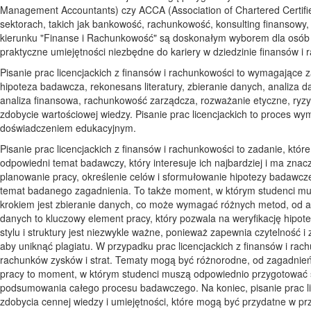
Management Accountants) czy ACCA (Association of Chartered Certifie
sektorach, takich jak bankowość, rachunkowość, konsulting finansowy, 
kierunku "Finanse i Rachunkowość" są doskonałym wyborem dla osób z
praktyczne umiejętności niezbędne do kariery w dziedzinie finansów i
Pisanie prac licencjackich z finansów i rachunkowości to wymagające 
hipoteza badawcza, rekonesans literatury, zbieranie danych, analiza dany
analiza finansowa, rachunkowość zarządcza, rozważanie etyczne, ryzyk
zdobycie wartościowej wiedzy. Pisanie prac licencjackich to proces w
doświadczeniem edukacyjnym.
Pisanie prac licencjackich z finansów i rachunkowości to zadanie, któ
odpowiedni temat badawczy, który interesuje ich najbardziej i ma znac
planowanie pracy, określenie celów i sformułowanie hipotezy badawczej
temat badanego zagadnienia. To także moment, w którym studenci mu
krokiem jest zbieranie danych, co może wymagać różnych metod, od 
danych to kluczowy element pracy, który pozwala na weryfikację hipo
stylu i struktury jest niezwykle ważne, ponieważ zapewnia czytelność
aby uniknąć plagiatu. W przypadku prac licencjackich z finansów i rac
rachunków zysków i strat. Tematy mogą być różnorodne, od zagadnień
pracy to moment, w którym studenci muszą odpowiednio przygotować s
podsumowania całego procesu badawczego. Na koniec, pisanie prac lice
zdobycia cennej wiedzy i umiejętności, które mogą być przydatne w pr