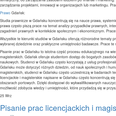
zarządzania projektami, innowacji w organizacjach lub marketingu. Pr
Prawo
Gdańsk:
Studia prawnicze w Gdańsku koncentrują się na nauce prawa, systemi
prawa często piszą prace na temat analizy przypadków prawnych, inte
zagadnień prawnych w kontekście społecznym i ekonomicznym. Prace t
Wszystkie te kierunki studiów w Gdańsku oferują różnorodne tematy pra
wybranej dziedzinie oraz praktyczne umiejętności badawcze. Prace te w
Pisanie prac w Gdańsku to istotna część procesu edukacyjnego na wiel
magisterskich. Gdańsk oferuje studentom dostęp do bogatych zasobów 
naukowych. Studenci w Gdańsku często korzystają z usług profesjonal
Gdańsku może dotyczyć różnych dziedzin, od nauk społecznych i huma
magisterskich, studenci w Gdańsku często uczestniczą w badaniach t
licencjackie i magisterskie napisane w Gdańsku często koncentrują si
obszarach portowych. Dzięki dostępowi do wykwalifikowanych nauczyci
możliwość zdobycia wiedzy i umiejętności, które przydadzą się w przys
25
Wrz
Pisanie prac licencjackich i magi