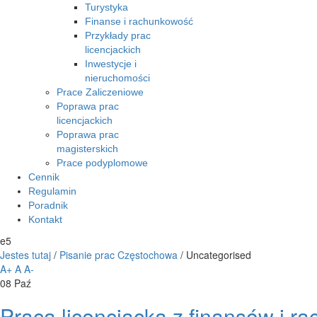
Turystyka
Finanse i rachunkowość
Przykłady prac
licencjackich
Inwestycje i
nieruchomości
Prace Zaliczeniowe
Poprawa prac
licencjackich
Poprawa prac
magisterskich
Prace podyplomowe
Cennik
Regulamin
Poradnik
Kontakt
e5
Jestes tutaj
/
Pisanie prac Częstochowa
/
Uncategorised
A+
A
A-
08
Paź
Praca licencjacka z finansów i r