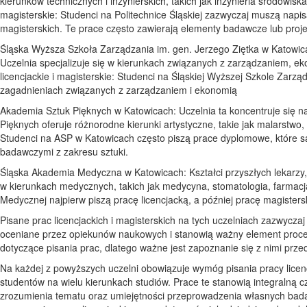
kierunków technicznych i inżynierskich, takich jak inżynieria środowiska
magisterskie: Studenci na Politechnice Śląskiej zazwyczaj muszą napis
magisterskich. Te prace często zawierają elementy badawcze lub proj
Śląska Wyższa Szkoła Zarządzania im. gen. Jerzego Ziętka w Katowica
Uczelnia specjalizuje się w kierunkach związanych z zarządzaniem, eko
licencjackie i magisterskie: Studenci na Śląskiej Wyższej Szkole Zarzą
zagadnieniach związanych z zarządzaniem i ekonomią
Akademia Sztuk Pięknych w Katowicach: Uczelnia ta koncentruje się na
Pięknych oferuje różnorodne kierunki artystyczne, takie jak malarstwo, r
Studenci na ASP w Katowicach często piszą prace dyplomowe, które są
badawczymi z zakresu sztuki.
Śląska Akademia Medyczna w Katowicach: Kształci przyszłych lekarzy, 
w kierunkach medycznych, takich jak medycyna, stomatologia, farmacja i
Medycznej najpierw piszą pracę licencjacką, a później pracę magisters
Pisane prac licencjackich i magisterskich na tych uczelniach zazwycz
oceniane przez opiekunów naukowych i stanowią ważny element proce
dotyczące pisania prac, dlatego ważne jest zapoznanie się z nimi prz
Na każdej z powyższych uczelni obowiązuje wymóg pisania pracy licencj
studentów na wielu kierunkach studiów. Prace te stanowią integralną 
zrozumienia tematu oraz umiejętności przeprowadzenia własnych badań l