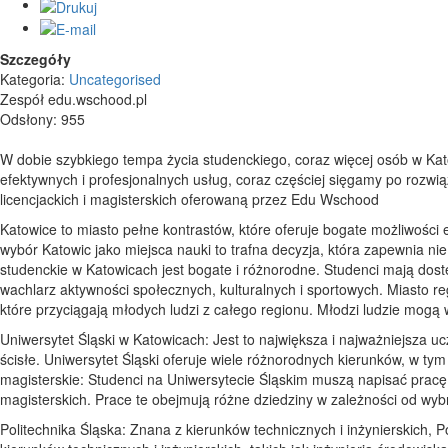
Szczegóły
Kategoria:
Uncategorised
Zespół edu.wschood.pl
Odsłony: 955
W dobie szybkiego tempa życia studenckiego, coraz więcej osób w Ka
efektywnych i profesjonalnych usług, coraz częściej sięgamy po rozwi
licencjackich i magisterskich oferowaną przez Edu Wschood
Katowice to miasto pełne kontrastów, które oferuje bogate możliwości e
wybór Katowic jako miejsca nauki to trafna decyzja, która zapewnia ni
studenckie w Katowicach jest bogate i różnorodne. Studenci mają dostęp
wachlarz aktywności społecznych, kulturalnych i sportowych. Miasto reg
które przyciągają młodych ludzi z całego regionu. Młodzi ludzie mogą w
Uniwersytet Śląski w Katowicach: Jest to największa i najważniejsza u
ścisłe. Uniwersytet Śląski oferuje wiele różnorodnych kierunków, w tym
magisterskie: Studenci na Uniwersytecie Śląskim muszą napisać pracę 
magisterskich. Prace te obejmują różne dziedziny w zależności od wybra
Politechnika Śląska: Znana z kierunków technicznych i inżynierskich, P