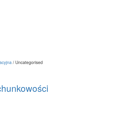
acyjna
/
Uncategorised
achunkowości