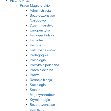
Pisanie Prac
Prace Magisterskie
Administracja
Bezpieczeństwo
Narodowe
Dziennikarstwo
Europeistyka
Filologia Polska
Filozofia
Historia
Kulturoznawstwo
Pedagogika
Politologia
Polityka Społeczna
Praca Socjalna
Prawo
Resocjalizacja
Socjologia
Stosunki
Międzynarodowe
Kryminologia
Bezpieczeństwo
publiczne