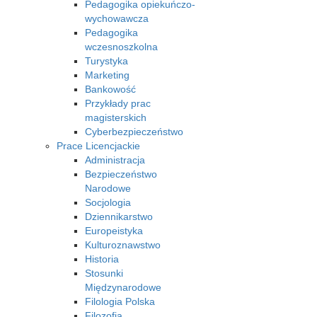
Pedagogika opiekuńczo-
wychowawcza
Pedagogika
wczesnoszkolna
Turystyka
Marketing
Bankowość
Przykłady prac
magisterskich
Cyberbezpieczeństwo
Prace Licencjackie
Administracja
Bezpieczeństwo
Narodowe
Socjologia
Dziennikarstwo
Europeistyka
Kulturoznawstwo
Historia
Stosunki
Międzynarodowe
Filologia Polska
Filozofia