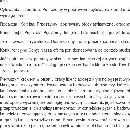
tekst.
Cytowanie i Literatura: Pomożemy w poprawnym cytowaniu źródeł oraz 
wymaganiami.
Redakcja i Korekta: Przejrzymy i poprawimy błędy stylistyczne, ortogra
Konsultacje i Poprawki: Będziemy dostępni do konsultacji i gotowi do
Terminowość i Prywatność: Dostarczymy Twoją pracę zgodnie z ustalon
Konkurencyjne Ceny: Nasza oferta jest dostosowana do potrzeb stude
Jeśli potrzebujesz pomocy w pisaniu pracy licencjackiej z kryminologii
oczekiwania i pomoże Ci osiągnąć sukces w Twoim kierunku studiów. D
Twoich potrzeb.
Pierwszym krokiem w pisaniu pracy licencjackiej z kryminologii jest w
Następnie, należy sformułować pytania badawcze lub hipotezy, które bę
konieczne jest dokładne zapoznanie się z literaturą kryminologiczną, 
konieczne przeprowadzenie badań terenowych, analizy statystyczne l
musi opisać wybraną metodologię badawczą i uzasadnić jej stosowani
przeprowadzenie ich analizy i interpretacji w kontekście pytania bada
kontekście, odwołując się do istniejących teorii i modeli kryminologic
angażują ludzi lub wrażliwe dane. Praca powinna zawierać klarowne 
pracy konieczne jest odpowiednie cytowanie źródeł i tworzenie bibliogr