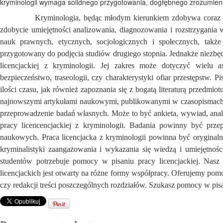
kryminologii wymaga solidnego przygotowania, dogłębnego zrozumienia
Kryminologia, będąc młodym kierunkiem zdobywa coraz większ
zdobycie umiejętności
analizowania, diagnozowania i rozstrzygani
nauk prawnych, etycznych, socjologicznych i społecznych, także 
przygotowany do podjęcia studiów drugiego stopnia. Jednakże niezbędn
licencjackiej z kryminologii. Jej zakres może dotyczyć wielu
bezpieczeństwo, traseologii, czy charakterystyki ofiar przestępstw.
ilości czasu, jak również zapoznania się z bogatą literaturą przedmiot
najnowszymi artykułami naukowymi, publikowanymi w czasopismach 
przeprowadzenie badań własnych. Może to być ankieta, wywiad, ana
pracy licencencjackiej z kryminologii. Badania powinny być prz
naukowych. Praca licencjacka z kryminologii powinna być oryginaln
kryminalistyki zaangażowania i wykazania się wiedzą i umiejętnoś
studentów potrzebuje pomocy w pisaniu pracy licencjackiej. Nasz
licencjackich jest otwarty na różne formy współpracy. Oferujemy pom
czy redakcji treści poszczególnych rozdziałów. Szukasz pomocy w pisa