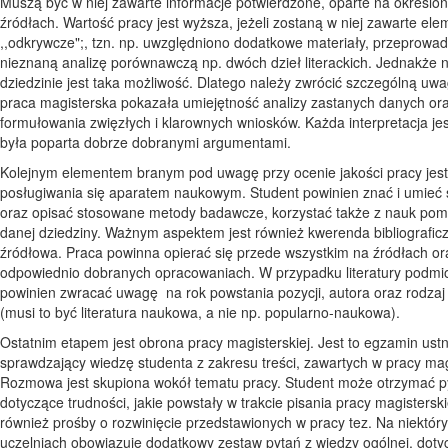
Muszą być w niej zawarte informacje potwierdzone, oparte na określo
źródłach. Wartość pracy jest wyższa, jeżeli zostaną w niej zawarte ele
,,odkrywcze";, tzn. np. uwzględniono dodatkowe materiały, przeprowa
nieznaną analizę porównawczą np. dwóch dzieł literackich. Jednakże n
dziedzinie jest taka możliwość. Dlatego należy zwrócić szczególną uw
praca magisterska pokazała umiejętność analizy zastanych danych or
formułowania zwięzłych i klarownych wniosków. Każda interpretacja je
była poparta dobrze dobranymi argumentami.
Kolejnym elementem branym pod uwagę przy ocenie jakości pracy jest
posługiwania się aparatem naukowym. Student powinien znać i umieć
oraz opisać stosowane metody badawcze, korzystać także z nauk pom
danej dziedziny. Ważnym aspektem jest również kwerenda bibliograficz
źródłowa. Praca powinna opierać się przede wszystkim na źródłach or
odpowiednio dobranych opracowaniach. W przypadku literatury podmio
powinien zwracać uwagę na rok powstania pozycji, autora oraz rodzaj l
(musi to być literatura naukowa, a nie np. popularno-naukowa).
Ostatnim etapem jest obrona pracy magisterskiej. Jest to egzamin ustn
sprawdzający wiedzę studenta z zakresu treści, zawartych w pracy magi
Rozmowa jest skupiona wokół tematu pracy. Student może otrzymać p
dotyczące trudności, jakie powstały w trakcie pisania pracy magisterskie
również prośby o rozwinięcie przedstawionych w pracy tez. Na niektór
uczelniach obowiązuje dodatkowy zestaw pytań z wiedzy ogólnej, doty