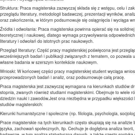
Struktura: Praca magisterska zazwyczaj składa się z wstępu, celu i zak
przeglądu literatury, metodologii badawczej, prezentacji wyników, analiz
oraz zakończenia, w którym podsumowuje się osiągnięcia i wyciąga wn
Źródła i odwołania: Praca magisterska powinna opierać się na solidnej
teoretycznej i naukowej, dlatego wymaga przywoływania odpowiednich
literatury i odwołań do istotnych prac naukowych.
Przegląd literatury: Część pracy magisterskiej poświęcona jest przeglą
wcześniejszych badań i publikacji związanych z tematem, co pozwala 
własne badania w szerszym kontekście naukowym.
Wnioski: W końcowej części pracy magisterskiej student wyciąga wnios
przeprowadzonych badań i analiz, oraz podsumowuje całą pracę.
Praca magisterska jest zazwyczaj wymagana na kierunkach studiów d
stopnia, zwanych również studiami magisterskimi. Obejmuje to wiele r
dziedzin nauki i zawodów.Jest ona niezbędna w przypadku większości
studiów magisterskich:
Kierunki humanistyczne i społeczne (np. filologia, psychologia, socjolog
Prace magisterskie na tych kierunkach często skupiają się na analizie li
języka, zachowań społecznych, itp. Cechuje je dogłębna analiza teorii,
badawcze, w tym analiza statystyczna danych, a także często spotyka 