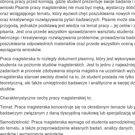
obroną pracy przed komisją, gdzie student prezentuje swoje badania i
wnioski.Pisanie pracy magisterskiej nie musi być męką, wystarczy dob
oraz wciągającego tematu, który wyzwoli chęć poszukiwania nowych m
oraz kreatywnego rozwiązywania pytań badawczych. Pisanie może stać
przygodą, jednakże podstawą jest wiedza na temat pracy – jej celów i
pisania. Jest ona przede wszystkim sprawdzianem warsztatu studenta 
twórczego i kreatywnego rozwiązywania problemów, prowadzenia bad
poszukiwania odpowiednich materiałów oraz przede wszystkim oceną 
wyciągania wniosków.
Praca magisterska to rozległy dokument pisemny, który jest wykonywa
studenta na poziomie studiów magisterskich. Jest to jedno z najważnie
zadaniach w procesie zdobywania stopnia magistra na uczelniach wyż
magisterska stanowi swoisty dowód na to, że student posiada nie tylko
teoretyczną, ale także umiejętności badawcze i analityczne w swojej dz
studiów.
Charakterystyczne cechy pracy magisterskiej to:
Temat: Praca magisterska koncentruje się na określonym temacie lub 
badawczym związanym z daną dyscypliną naukową lub specjalizacją s
Samodzielność: Praca magisterska wymaga od studenta samodzielneg
do tematu, a także przeprowadzenia własnych badań, analizy danych,
wyników i wyciągnięcia wniosków.