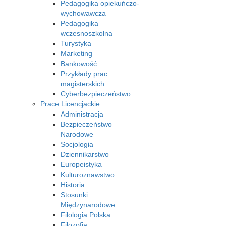
Pedagogika opiekuńczo-
wychowawcza
Pedagogika
wczesnoszkolna
Turystyka
Marketing
Bankowość
Przykłady prac
magisterskich
Cyberbezpieczeństwo
Prace Licencjackie
Administracja
Bezpieczeństwo
Narodowe
Socjologia
Dziennikarstwo
Europeistyka
Kulturoznawstwo
Historia
Stosunki
Międzynarodowe
Filologia Polska
Filozofia