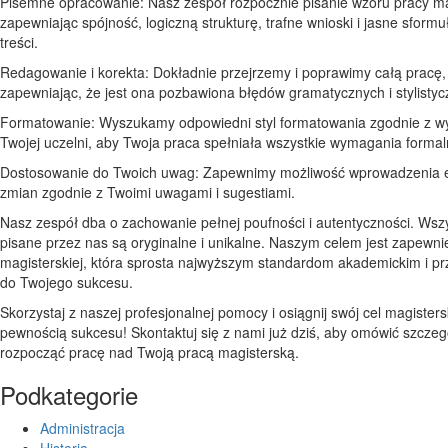
Pisemne opracowanie: Nasz zespół rozpocznie pisanie wzoru pracy mag
zapewniając spójność, logiczną strukturę, trafne wnioski i jasne sform
treści.
Redagowanie i korekta: Dokładnie przejrzemy i poprawimy całą pracę,
zapewniając, że jest ona pozbawiona błędów gramatycznych i stylistyc
Formatowanie: Wyszukamy odpowiedni styl formatowania zgodnie z w
Twojej uczelni, aby Twoja praca spełniała wszystkie wymagania formal
Dostosowanie do Twoich uwag: Zapewnimy możliwość wprowadzenia 
zmian zgodnie z Twoimi uwagami i sugestiami.
Nasz zespół dba o zachowanie pełnej poufności i autentyczności. Wsz
pisane przez nas są oryginalne i unikalne. Naszym celem jest zapewni
magisterskiej, która sprosta najwyższym standardom akademickim i prz
do Twojego sukcesu.
Skorzystaj z naszej profesjonalnej pomocy i osiągnij swój cel magisters
pewnością sukcesu! Skontaktuj się z nami już dziś, aby omówić szczegó
rozpocząć pracę nad Twoją pracą magisterską.
Podkategorie
Administracja
Historia