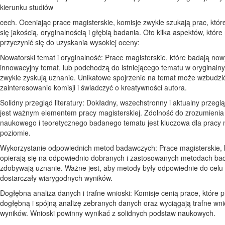
kierunku studiów
cech. Oceniając prace magisterskie, komisje zwykle szukają prac, któr
się jakością, oryginalnością i głębią badania. Oto kilka aspektów, któr
przyczynić się do uzyskania wysokiej oceny:
Nowatorski temat i oryginalność: Prace magisterskie, które badają now
innowacyjny temat, lub podchodzą do istniejącego tematu w oryginaln
zwykle zyskują uznanie. Unikatowe spojrzenie na temat może wzbudzi
zainteresowanie komisji i świadczyć o kreatywności autora.
Solidny przegląd literatury: Dokładny, wszechstronny i aktualny przegląd
jest ważnym elementem pracy magisterskiej. Zdolność do zrozumienia
naukowego i teoretycznego badanego tematu jest kluczowa dla pracy
poziomie.
Wykorzystanie odpowiednich metod badawczych: Prace magisterskie, 
opierają się na odpowiednio dobranych i zastosowanych metodach ba
zdobywają uznanie. Ważne jest, aby metody były odpowiednie do celu 
dostarczały wiarygodnych wyników.
Dogłębna analiza danych i trafne wnioski: Komisje cenią prace, które 
dogłębną i spójną analizę zebranych danych oraz wyciągają trafne wni
wyników. Wnioski powinny wynikać z solidnych podstaw naukowych.