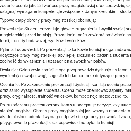
zadanie ocenić jakość i wartość pracy magisterskiej oraz sprawdzić, cz
osiągnął wymagane kompetencje związane z danym kierunkiem studió
Typowe etapy obrony pracy magisterskiej obejmują:
Prezentacja: Student prezentuje główne zagadnienia i wyniki swojej pr
magisterskiej przed komisją. Prezentacja może zawierać omówienie ce
teorii, metody badawczej, wyników i wniosków.
Pytania i odpowiedzi: Po prezentacji członkowie komisji mogą zadawać
dotyczące pracy magisterskiej, aby lepiej zrozumieć badania studenta i
zdolność do wyjaśnienia i uzasadnienia swoich wniosków.
Dyskusja: Członkowie komisji mogą przeprowadzić dyskusję na temat 
wymieniając swoje uwagi, sugestie lub komentarze dotyczące pracy st
Ocenianie: Po zakończeniu prezentacji i dyskusji, komisja ocenia prac
oraz samo wystąpienie studenta. Ocena może obejmować aspekty takie
pracy, oryginalność, trafność wniosków, kompetencje metodyczne itp.
Po zakończeniu procesu obrony, komisja podejmuje decyzję, czy stude
stopień magistra. Obrona pracy magisterskiej jest ważnym momentem 
akademickim studenta i wymaga odpowiedniego przygotowania i zaa
przygotowanie prezentacji oraz odpowiedzi na pytania komisji
Podsumowując, Praca magisterska to zaawansowany i wymagający d