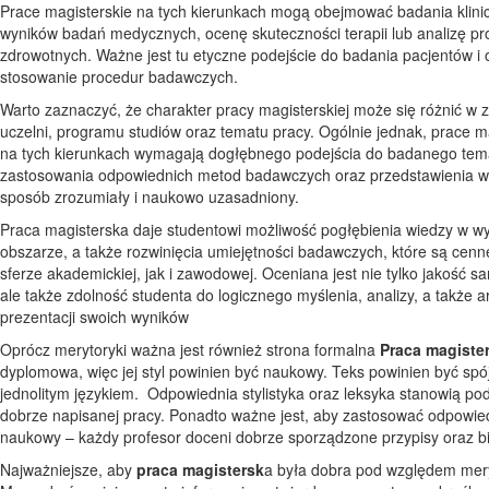
Prace magisterskie na tych kierunkach mogą obejmować badania klinic
wyników badań medycznych, ocenę skuteczności terapii lub analizę p
zdrowotnych. Ważne jest tu etyczne podejście do badania pacjentów i
stosowanie procedur badawczych.
Warto zaznaczyć, że charakter pracy magisterskiej może się różnić w 
uczelni, programu studiów oraz tematu pracy. Ogólnie jednak, prace m
na tych kierunkach wymagają dogłębnego podejścia do badanego tem
zastosowania odpowiednich metod badawczych oraz przedstawienia 
sposób zrozumiały i naukowo uzasadniony.
Praca magisterska daje studentowi możliwość pogłębienia wiedzy w 
obszarze, a także rozwinięcia umiejętności badawczych, które są cen
sferze akademickiej, jak i zawodowej. Oceniana jest nie tylko jakość sa
ale także zdolność studenta do logicznego myślenia, analizy, a także a
prezentacji swoich wyników
Oprócz merytoryki ważna jest również strona formalna
Praca magiste
dyplomowa, więc jej styl powinien być naukowy. Teks powinien być spó
jednolitym językiem. Odpowiednia stylistyka oraz leksyka stanowią po
dobrze napisanej pracy. Ponadto ważne jest, aby zastosować odpowie
naukowy – każdy profesor doceni dobrze sporządzone przypisy oraz bib
Najważniejsze, aby
praca magistersk
a była dobra pod względem mer