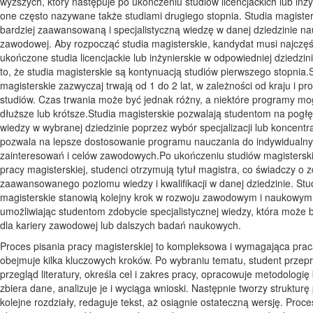
wyższych, który następuje po ukończeniu studiów licencjackich lub inży
one często nazywane także studiami drugiego stopnia. Studia magister
bardziej zaawansowaną i specjalistyczną wiedzę w danej dziedzinie na
zawodowej. Aby rozpocząć studia magisterskie, kandydat musi najczęś
ukończone studia licencjackie lub inżynierskie w odpowiedniej dziedzi
to, że studia magisterskie są kontynuacją studiów pierwszego stopnia.
magisterskie zazwyczaj trwają od 1 do 2 lat, w zależności od kraju i p
studiów. Czas trwania może być jednak różny, a niektóre programy mo
dłuższe lub krótsze.Studia magisterskie pozwalają studentom na pogłę
wiedzy w wybranej dziedzinie poprzez wybór specjalizacji lub koncentra
pozwala na lepsze dostosowanie programu nauczania do indywidualn
zainteresowań i celów zawodowych.Po ukończeniu studiów magisterski
pracy magisterskiej, studenci otrzymują tytuł magistra, co świadczy o 
zaawansowanego poziomu wiedzy i kwalifikacji w danej dziedzinie. Stu
magisterskie stanowią kolejny krok w rozwoju zawodowym i naukowym
umożliwiając studentom zdobycie specjalistycznej wiedzy, która może 
dla kariery zawodowej lub dalszych badań naukowych.
Proces pisania pracy magisterskiej to kompleksowa i wymagająca prac
obejmuje kilka kluczowych kroków. Po wybraniu tematu, student prze
przegląd literatury, określa cel i zakres pracy, opracowuje metodologi
zbiera dane, analizuje je i wyciąga wnioski. Następnie tworzy strukturę 
kolejne rozdziały, redaguje tekst, aż osiągnie ostateczną wersję. Proce