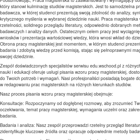
który stanowi kulminację studiów magisterskich. Jest to samodzielna p
badawcza, w której studenci prezentują swoją zdolność do analizy, synt
krytycznego myślenia w wybranej dziedzinie nauki. Praca magistersk
rzetelności, solidnego przeglądu literatury, odpowiednio dobranych me
badawczych i analizy danych. Ostatecznym celem pracy jest wyciągnięc
wniosków i prezentacja wartościowej wiedzy, która wnosi wkład do dzie
Obrona pracy magisterskiej jest momentem, w którym studenci prezen
badania i zdobytą wiedzę przed komisją, stając się pełnoprawnymi ma
swojej dziedzinie.
Zespół doświadczonych specjalistów serwisu edu.wschood.pl z różnych
nauki i edukacji oferuje usługi pisania wzoru pracy magisterskiej, dos
do Twoich potrzeb i wymagań. Nasi profesjonaliści posiadają bogate 
w redagowaniu prac magisterskich na różnych kierunkach studiów.
Nasz proces pisania wzoru pracy magisterskiej obejmuje:
Konsultacje: Rozpoczynamy od dogłębnej rozmowy, aby zrozumieć Tw
oczekiwania, temat pracy magisterskiej, wymagania uczelni oraz zakres
badania.
Badania i analiza: Nasz zespół przeprowadzi rzetelny przegląd literatur
zidentyfikuje kluczowe źródła oraz opracuje odpowiednie metody bad