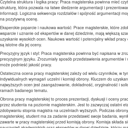
Czytelna struktura i logika pracy: Praca magisterska powinna mieć czyt
strukturę, która pozwala na łatwe śledzenie argumentacji i prezentow
informacji. Logiczna sekwencja rozdziałów i spójność argumentacji m
na pozytywną ocenę.
Eksperckie poparcie i naukowa wartość: Prace magisterskie, które zd
wsparcie i uznanie od ekspertów w danej dziedzinie, mają większą sz
uzyskanie wysokich ocen. Naukowa wartość i potencjalny wkład pracy 
są istotne dla jej oceny.
Precyzyjny język i styl: Praca magisterska powinna być napisana w zr
precyzyjnym języku. Zrozumiały sposób przedstawienia argumentów i
może podnieść jakość pracy.
Ostateczna ocena pracy magisterskiej zależy od wielu czynników, w ty
indywidualnych wymagań uczelni i komisji obrony. Kluczem do uzyskan
najwyższych ocen jest zaangażowanie, dokładność, oryginalność i soli
ramach badanego tematu.
Obrona pracy magisterskiej to proces prezentacji, dyskusji i oceny pra
przez studenta na poziomie magisterskim. Jest to zazwyczaj ostatni et
zdobywaniu stopnia magistra na uczelniach wyższych. Podczas obrony
magisterskiej, student ma za zadanie przedstawić swoje badania, wyniki
zawarte w pracy magisterskiej przed komisją obrony. Komisja składa si
nauczycieli akademickich oraz ekspertów w danej dziedzinie, którzy ma