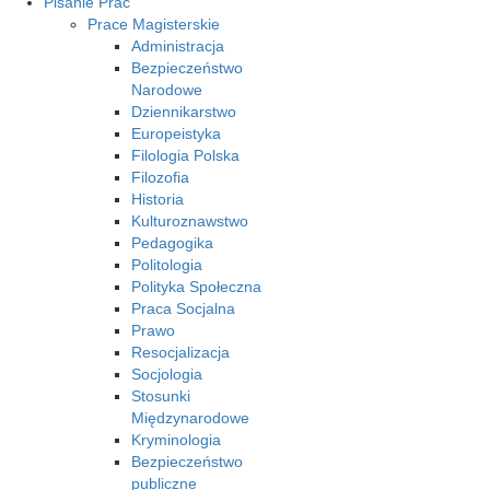
Pisanie Prac
Prace Magisterskie
Administracja
Bezpieczeństwo
Narodowe
Dziennikarstwo
Europeistyka
Filologia Polska
Filozofia
Historia
Kulturoznawstwo
Pedagogika
Politologia
Polityka Społeczna
Praca Socjalna
Prawo
Resocjalizacja
Socjologia
Stosunki
Międzynarodowe
Kryminologia
Bezpieczeństwo
publiczne