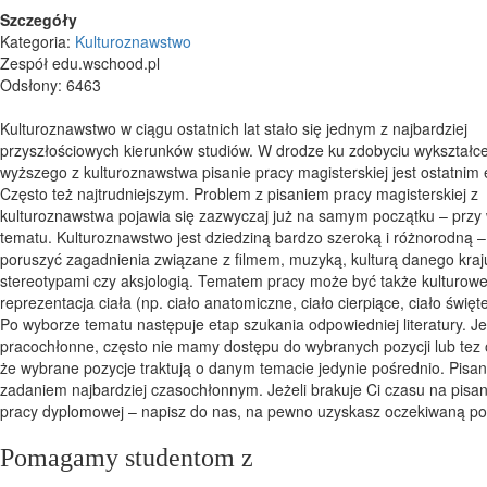
Szczegóły
Kategoria:
Kulturoznawstwo
Zespół edu.wschood.pl
Odsłony: 6463
Kulturoznawstwo w ciągu ostatnich lat stało się jednym z najbardziej
przyszłościowych kierunków studiów. W drodze ku zdobyciu wykształc
wyższego z kulturoznawstwa pisanie pracy magisterskiej jest ostatnim
Często też najtrudniejszym. Problem z pisaniem pracy magisterskiej z
kulturoznawstwa pojawia się zazwyczaj już na samym początku – przy
tematu. Kulturoznawstwo jest dziedziną bardzo szeroką i różnorodną 
poruszyć zagadnienia związane z filmem, muzyką, kulturą danego kraj
stereotypami czy aksjologią. Tematem pracy może być także kulturow
reprezentacja ciała (np. ciało anatomiczne, ciało cierpiące, ciało święt
Po wyborze tematu następuje etap szukania odpowiedniej literatury. Jes
pracochłonne, często nie mamy dostępu do wybranych pozycji lub tez 
że wybrane pozycje traktują o danym temacie jedynie pośrednio. Pisani
zadaniem najbardziej czasochłonnym. Jeżeli brakuje Ci czasu na pisan
pracy dyplomowej – napisz do nas, na pewno uzyskasz oczekiwan
Pomagamy studentom z