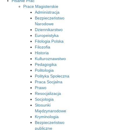
Pisanie Prac
Prace Magisterskie
Administracja
Bezpieczeństwo
Narodowe
Dziennikarstwo
Europeistyka
Filologia Polska
Filozofia
Historia
Kulturoznawstwo
Pedagogika
Politologia
Polityka Społeczna
Praca Socjalna
Prawo
Resocjalizacja
Socjologia
Stosunki
Międzynarodowe
Kryminologia
Bezpieczeństwo
publiczne