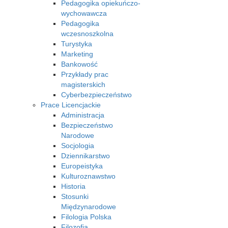
Pedagogika opiekuńczo-
wychowawcza
Pedagogika
wczesnoszkolna
Turystyka
Marketing
Bankowość
Przykłady prac
magisterskich
Cyberbezpieczeństwo
Prace Licencjackie
Administracja
Bezpieczeństwo
Narodowe
Socjologia
Dziennikarstwo
Europeistyka
Kulturoznawstwo
Historia
Stosunki
Międzynarodowe
Filologia Polska
Filozofia