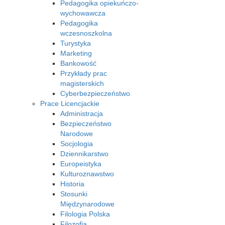
Pedagogika opiekuńczo-
wychowawcza
Pedagogika
wczesnoszkolna
Turystyka
Marketing
Bankowość
Przykłady prac
magisterskich
Cyberbezpieczeństwo
Prace Licencjackie
Administracja
Bezpieczeństwo
Narodowe
Socjologia
Dziennikarstwo
Europeistyka
Kulturoznawstwo
Historia
Stosunki
Międzynarodowe
Filologia Polska
Filozofia