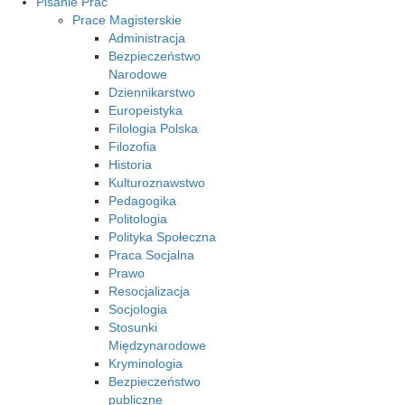
Pisanie Prac
Prace Magisterskie
Administracja
Bezpieczeństwo
Narodowe
Dziennikarstwo
Europeistyka
Filologia Polska
Filozofia
Historia
Kulturoznawstwo
Pedagogika
Politologia
Polityka Społeczna
Praca Socjalna
Prawo
Resocjalizacja
Socjologia
Stosunki
Międzynarodowe
Kryminologia
Bezpieczeństwo
publiczne