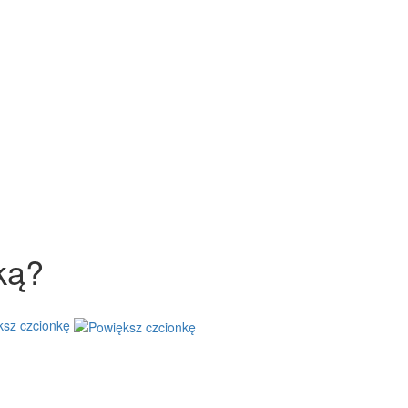
ką?
ksz czcionkę