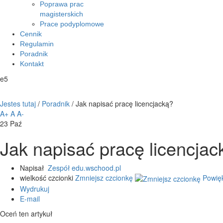
Poprawa prac
magisterskich
Prace podyplomowe
Cennik
Regulamin
Poradnik
Kontakt
e5
Jestes tutaj
/
Poradnik
/
Jak napisać pracę licencjacką?
A+
A
A-
23
Paź
Jak napisać pracę licencjac
Napisał
Zespół edu.wschood.pl
wielkość czcionki
Zmniejsz czcionkę
Powię
Wydrukuj
E-mail
Oceń ten artykuł