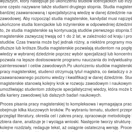
wyższych, który następuje po ukończeniu studiów licencjackich lub inży
one często nazywane także studiami drugiego stopnia. Studia magister
bardziej zaawansowaną i specjalistyczną wiedzę w danej dziedzinie na
zawodowej. Aby rozpocząć studia magisterskie, kandydat musi najczęś
ukończone studia licencjackie lub inżynierskie w odpowiedniej dziedzi
to, że studia magisterskie są kontynuacją studiów pierwszego stopnia.
magisterskie zazwyczaj trwają od 1 do 2 lat, w zależności od kraju i p
studiów. Czas trwania może być jednak różny, a niektóre programy mo
dłuższe lub krótsze.Studia magisterskie pozwalają studentom na pogłę
wiedzy w wybranej dziedzinie poprzez wybór specjalizacji lub koncentra
pozwala na lepsze dostosowanie programu nauczania do indywidualn
zainteresowań i celów zawodowych.Po ukończeniu studiów magisterski
pracy magisterskiej, studenci otrzymują tytuł magistra, co świadczy o 
zaawansowanego poziomu wiedzy i kwalifikacji w danej dziedzinie. Stu
magisterskie stanowią kolejny krok w rozwoju zawodowym i naukowym
umożliwiając studentom zdobycie specjalistycznej wiedzy, która może 
dla kariery zawodowej lub dalszych badań naukowych.
Proces pisania pracy magisterskiej to kompleksowa i wymagająca prac
obejmuje kilka kluczowych kroków. Po wybraniu tematu, student prze
przegląd literatury, określa cel i zakres pracy, opracowuje metodologi
zbiera dane, analizuje je i wyciąga wnioski. Następnie tworzy strukturę 
kolejne rozdziały, redaguje tekst, aż osiągnie ostateczną wersję. Proce