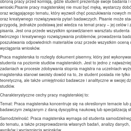
obroną pracy przed komisją, gdzie student prezentuje swoje badania i
wnioski.Pisanie pracy magisterskiej nie musi być męką, wystarczy dob
oraz wciągającego tematu, który wyzwoli chęć poszukiwania nowych m
oraz kreatywnego rozwiązywania pytań badawczych. Pisanie może stać
przygodą, jednakże podstawą jest wiedza na temat pracy – jej celów i
pisania. Jest ona przede wszystkim sprawdzianem warsztatu studenta 
twórczego i kreatywnego rozwiązywania problemów, prowadzenia bad
poszukiwania odpowiednich materiałów oraz przede wszystkim oceną 
wyciągania wniosków.
Praca magisterska to rozległy dokument pisemny, który jest wykonywa
studenta na poziomie studiów magisterskich. Jest to jedno z najważnie
zadaniach w procesie zdobywania stopnia magistra na uczelniach wyż
magisterska stanowi swoisty dowód na to, że student posiada nie tylko
teoretyczną, ale także umiejętności badawcze i analityczne w swojej dz
studiów.
Charakterystyczne cechy pracy magisterskiej to:
Temat: Praca magisterska koncentruje się na określonym temacie lub 
badawczym związanym z daną dyscypliną naukową lub specjalizacją s
Samodzielność: Praca magisterska wymaga od studenta samodzielneg
do tematu, a także przeprowadzenia własnych badań, analizy danych,
wyników i wyciągnięcia wniosków.