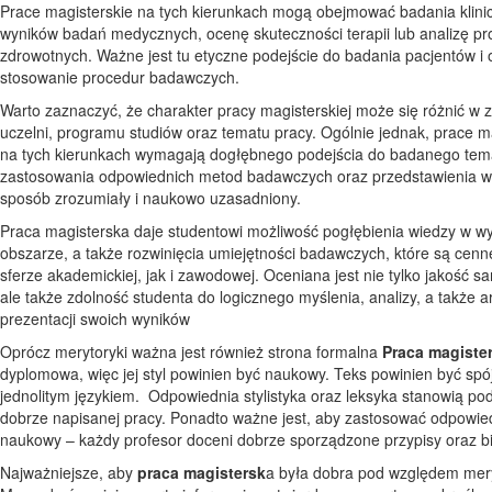
Prace magisterskie na tych kierunkach mogą obejmować badania klinic
wyników badań medycznych, ocenę skuteczności terapii lub analizę p
zdrowotnych. Ważne jest tu etyczne podejście do badania pacjentów i
stosowanie procedur badawczych.
Warto zaznaczyć, że charakter pracy magisterskiej może się różnić w 
uczelni, programu studiów oraz tematu pracy. Ogólnie jednak, prace m
na tych kierunkach wymagają dogłębnego podejścia do badanego tem
zastosowania odpowiednich metod badawczych oraz przedstawienia 
sposób zrozumiały i naukowo uzasadniony.
Praca magisterska daje studentowi możliwość pogłębienia wiedzy w 
obszarze, a także rozwinięcia umiejętności badawczych, które są cen
sferze akademickiej, jak i zawodowej. Oceniana jest nie tylko jakość sa
ale także zdolność studenta do logicznego myślenia, analizy, a także a
prezentacji swoich wyników
Oprócz merytoryki ważna jest również strona formalna
Praca magiste
dyplomowa, więc jej styl powinien być naukowy. Teks powinien być spó
jednolitym językiem. Odpowiednia stylistyka oraz leksyka stanowią po
dobrze napisanej pracy. Ponadto ważne jest, aby zastosować odpowie
naukowy – każdy profesor doceni dobrze sporządzone przypisy oraz bib
Najważniejsze, aby
praca magistersk
a była dobra pod względem mer