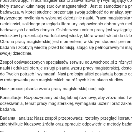
który stanowi kulminację studiów magisterskich. Jest to samodzielna p
badawcza, w której studenci prezentują swoją zdolność do analizy, synt
krytycznego myślenia w wybranej dziedzinie nauki. Praca magistersk
rzetelności, solidnego przeglądu literatury, odpowiednio dobranych me
badawczych i analizy danych. Ostatecznym celem pracy jest wyciągnięc
wniosków i prezentacja wartościowej wiedzy, która wnosi wkład do dzie
Obrona pracy magisterskiej jest momentem, w którym studenci prezen
badania i zdobytą wiedzę przed komisją, stając się pełnoprawnymi ma
swojej dziedzinie.
Zespół doświadczonych specjalistów serwisu edu.wschood.pl z różnych
nauki i edukacji oferuje usługi pisania wzoru pracy magisterskiej, dos
do Twoich potrzeb i wymagań. Nasi profesjonaliści posiadają bogate 
w redagowaniu prac magisterskich na różnych kierunkach studiów.
Nasz proces pisania wzoru pracy magisterskiej obejmuje:
Konsultacje: Rozpoczynamy od dogłębnej rozmowy, aby zrozumieć Tw
oczekiwania, temat pracy magisterskiej, wymagania uczelni oraz zakres
badania.
Badania i analiza: Nasz zespół przeprowadzi rzetelny przegląd literatur
zidentyfikuje kluczowe źródła oraz opracuje odpowiednie metody bad