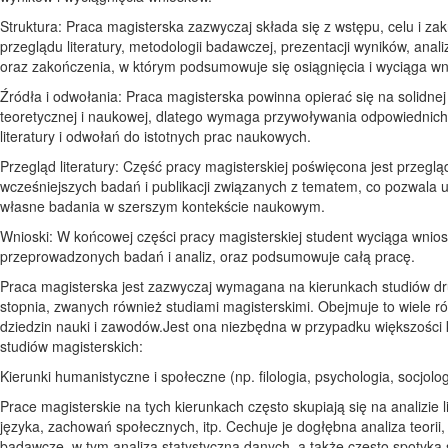
Struktura: Praca magisterska zazwyczaj składa się z wstępu, celu i zak
przeglądu literatury, metodologii badawczej, prezentacji wyników, analiz
oraz zakończenia, w którym podsumowuje się osiągnięcia i wyciąga wn
Źródła i odwołania: Praca magisterska powinna opierać się na solidnej
teoretycznej i naukowej, dlatego wymaga przywoływania odpowiednich
literatury i odwołań do istotnych prac naukowych.
Przegląd literatury: Część pracy magisterskiej poświęcona jest przeglą
wcześniejszych badań i publikacji związanych z tematem, co pozwala 
własne badania w szerszym kontekście naukowym.
Wnioski: W końcowej części pracy magisterskiej student wyciąga wnios
przeprowadzonych badań i analiz, oraz podsumowuje całą pracę.
Praca magisterska jest zazwyczaj wymagana na kierunkach studiów d
stopnia, zwanych również studiami magisterskimi. Obejmuje to wiele r
dziedzin nauki i zawodów.Jest ona niezbędna w przypadku większości
studiów magisterskich:
Kierunki humanistyczne i społeczne (np. filologia, psychologia, socjolog
Prace magisterskie na tych kierunkach często skupiają się na analizie li
języka, zachowań społecznych, itp. Cechuje je dogłębna analiza teorii,
badawcze, w tym analiza statystyczna danych, a także często spotyka 