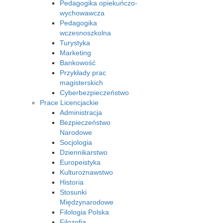
Pedagogika opiekuńczo-
wychowawcza
Pedagogika
wczesnoszkolna
Turystyka
Marketing
Bankowość
Przykłady prac
magisterskich
Cyberbezpieczeństwo
Prace Licencjackie
Administracja
Bezpieczeństwo
Narodowe
Socjologia
Dziennikarstwo
Europeistyka
Kulturoznawstwo
Historia
Stosunki
Międzynarodowe
Filologia Polska
Filozofia