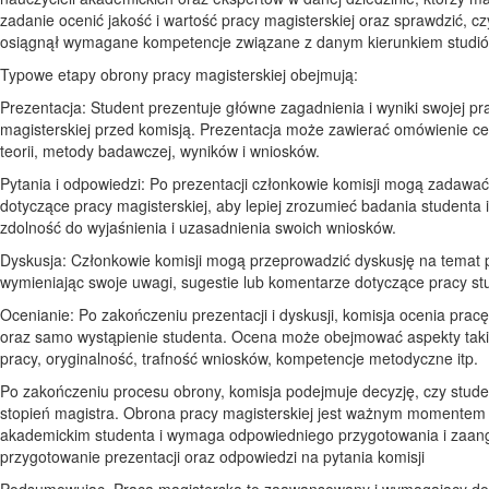
zadanie ocenić jakość i wartość pracy magisterskiej oraz sprawdzić, cz
osiągnął wymagane kompetencje związane z danym kierunkiem studió
Typowe etapy obrony pracy magisterskiej obejmują:
Prezentacja: Student prezentuje główne zagadnienia i wyniki swojej pr
magisterskiej przed komisją. Prezentacja może zawierać omówienie ce
teorii, metody badawczej, wyników i wniosków.
Pytania i odpowiedzi: Po prezentacji członkowie komisji mogą zadawać
dotyczące pracy magisterskiej, aby lepiej zrozumieć badania studenta i
zdolność do wyjaśnienia i uzasadnienia swoich wniosków.
Dyskusja: Członkowie komisji mogą przeprowadzić dyskusję na temat 
wymieniając swoje uwagi, sugestie lub komentarze dotyczące pracy st
Ocenianie: Po zakończeniu prezentacji i dyskusji, komisja ocenia prac
oraz samo wystąpienie studenta. Ocena może obejmować aspekty takie
pracy, oryginalność, trafność wniosków, kompetencje metodyczne itp.
Po zakończeniu procesu obrony, komisja podejmuje decyzję, czy stude
stopień magistra. Obrona pracy magisterskiej jest ważnym momentem 
akademickim studenta i wymaga odpowiedniego przygotowania i zaa
przygotowanie prezentacji oraz odpowiedzi na pytania komisji
Podsumowując, Praca magisterska to zaawansowany i wymagający d