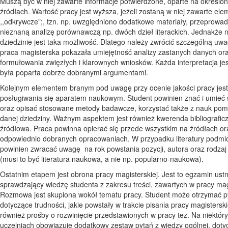
Muszą być w niej zawarte informacje potwierdzone, oparte na określo
źródłach. Wartość pracy jest wyższa, jeżeli zostaną w niej zawarte ele
,,odkrywcze";, tzn. np. uwzględniono dodatkowe materiały, przeprowa
nieznaną analizę porównawczą np. dwóch dzieł literackich. Jednakże n
dziedzinie jest taka możliwość. Dlatego należy zwrócić szczególną uw
praca magisterska pokazała umiejętność analizy zastanych danych or
formułowania zwięzłych i klarownych wniosków. Każda interpretacja je
była poparta dobrze dobranymi argumentami.
Kolejnym elementem branym pod uwagę przy ocenie jakości pracy jest
posługiwania się aparatem naukowym. Student powinien znać i umieć
oraz opisać stosowane metody badawcze, korzystać także z nauk pom
danej dziedziny. Ważnym aspektem jest również kwerenda bibliograficz
źródłowa. Praca powinna opierać się przede wszystkim na źródłach or
odpowiednio dobranych opracowaniach. W przypadku literatury podmio
powinien zwracać uwagę na rok powstania pozycji, autora oraz rodzaj l
(musi to być literatura naukowa, a nie np. popularno-naukowa).
Ostatnim etapem jest obrona pracy magisterskiej. Jest to egzamin ustn
sprawdzający wiedzę studenta z zakresu treści, zawartych w pracy magi
Rozmowa jest skupiona wokół tematu pracy. Student może otrzymać p
dotyczące trudności, jakie powstały w trakcie pisania pracy magisterskie
również prośby o rozwinięcie przedstawionych w pracy tez. Na niektór
uczelniach obowiązuje dodatkowy zestaw pytań z wiedzy ogólnej, doty