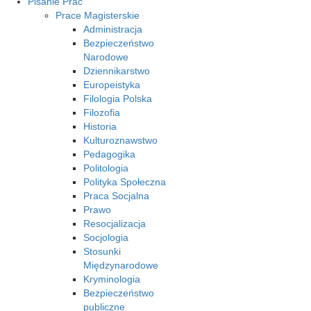
Pisanie Prac
Prace Magisterskie
Administracja
Bezpieczeństwo
Narodowe
Dziennikarstwo
Europeistyka
Filologia Polska
Filozofia
Historia
Kulturoznawstwo
Pedagogika
Politologia
Polityka Społeczna
Praca Socjalna
Prawo
Resocjalizacja
Socjologia
Stosunki
Międzynarodowe
Kryminologia
Bezpieczeństwo
publiczne