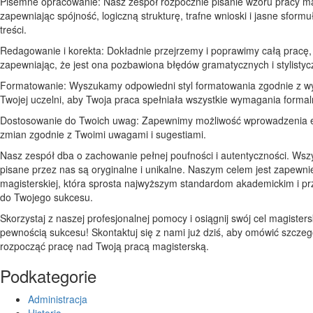
Pisemne opracowanie: Nasz zespół rozpocznie pisanie wzoru pracy mag
zapewniając spójność, logiczną strukturę, trafne wnioski i jasne sform
treści.
Redagowanie i korekta: Dokładnie przejrzemy i poprawimy całą pracę,
zapewniając, że jest ona pozbawiona błędów gramatycznych i stylistyc
Formatowanie: Wyszukamy odpowiedni styl formatowania zgodnie z w
Twojej uczelni, aby Twoja praca spełniała wszystkie wymagania formal
Dostosowanie do Twoich uwag: Zapewnimy możliwość wprowadzenia 
zmian zgodnie z Twoimi uwagami i sugestiami.
Nasz zespół dba o zachowanie pełnej poufności i autentyczności. Wsz
pisane przez nas są oryginalne i unikalne. Naszym celem jest zapewni
magisterskiej, która sprosta najwyższym standardom akademickim i prz
do Twojego sukcesu.
Skorzystaj z naszej profesjonalnej pomocy i osiągnij swój cel magisters
pewnością sukcesu! Skontaktuj się z nami już dziś, aby omówić szczegó
rozpocząć pracę nad Twoją pracą magisterską.
Podkategorie
Administracja
Historia