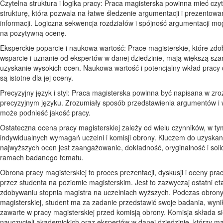
Czytelna struktura i logika pracy: Praca magisterska powinna mieć czyt
strukturę, która pozwala na łatwe śledzenie argumentacji i prezentow
informacji. Logiczna sekwencja rozdziałów i spójność argumentacji m
na pozytywną ocenę.
Eksperckie poparcie i naukowa wartość: Prace magisterskie, które zd
wsparcie i uznanie od ekspertów w danej dziedzinie, mają większą sz
uzyskanie wysokich ocen. Naukowa wartość i potencjalny wkład pracy 
są istotne dla jej oceny.
Precyzyjny język i styl: Praca magisterska powinna być napisana w zr
precyzyjnym języku. Zrozumiały sposób przedstawienia argumentów i
może podnieść jakość pracy.
Ostateczna ocena pracy magisterskiej zależy od wielu czynników, w ty
indywidualnych wymagań uczelni i komisji obrony. Kluczem do uzyskan
najwyższych ocen jest zaangażowanie, dokładność, oryginalność i soli
ramach badanego tematu.
Obrona pracy magisterskiej to proces prezentacji, dyskusji i oceny pra
przez studenta na poziomie magisterskim. Jest to zazwyczaj ostatni et
zdobywaniu stopnia magistra na uczelniach wyższych. Podczas obrony
magisterskiej, student ma za zadanie przedstawić swoje badania, wyniki
zawarte w pracy magisterskiej przed komisją obrony. Komisja składa si
nauczycieli akademickich oraz ekspertów w danej dziedzinie, którzy ma