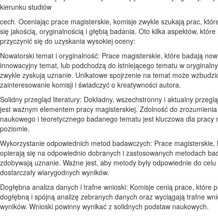
kierunku studiów
cech. Oceniając prace magisterskie, komisje zwykle szukają prac, któr
się jakością, oryginalnością i głębią badania. Oto kilka aspektów, któr
przyczynić się do uzyskania wysokiej oceny:
Nowatorski temat i oryginalność: Prace magisterskie, które badają now
innowacyjny temat, lub podchodzą do istniejącego tematu w oryginaln
zwykle zyskują uznanie. Unikatowe spojrzenie na temat może wzbudzi
zainteresowanie komisji i świadczyć o kreatywności autora.
Solidny przegląd literatury: Dokładny, wszechstronny i aktualny przegląd
jest ważnym elementem pracy magisterskiej. Zdolność do zrozumienia
naukowego i teoretycznego badanego tematu jest kluczowa dla pracy
poziomie.
Wykorzystanie odpowiednich metod badawczych: Prace magisterskie, 
opierają się na odpowiednio dobranych i zastosowanych metodach ba
zdobywają uznanie. Ważne jest, aby metody były odpowiednie do celu 
dostarczały wiarygodnych wyników.
Dogłębna analiza danych i trafne wnioski: Komisje cenią prace, które 
dogłębną i spójną analizę zebranych danych oraz wyciągają trafne wni
wyników. Wnioski powinny wynikać z solidnych podstaw naukowych.