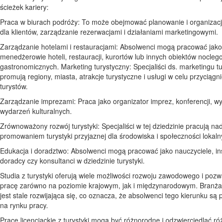
ścieżek kariery:
Praca w biurach podróży: To może obejmować planowanie i organizac
dla klientów, zarządzanie rezerwacjami i działaniami marketingowymi.
Zarządzanie hotelami i restauracjami: Absolwenci mogą pracować jako
menedżerowie hoteli, restauracji, kurortów lub innych obiektów nocleg
gastronomicznych. Marketing turystyczny: Specjaliści ds. marketingu t
promują regiony, miasta, atrakcje turystyczne i usługi w celu przyciągn
turystów.
Zarządzanie imprezami: Praca jako organizator imprez, konferencji, w
wydarzeń kulturalnych.
Zrównoważony rozwój turystyki: Specjaliści w tej dziedzinie pracują na
promowaniem turystyki przyjaznej dla środowiska i społeczności lokaln
Edukacja i doradztwo: Absolwenci mogą pracować jako nauczyciele, ins
doradcy czy konsultanci w dziedzinie turystyki.
Studia z turystyki oferują wiele możliwości rozwoju zawodowego i pozw
pracę zarówno na poziomie krajowym, jak i międzynarodowym. Branża
jest stale rozwijająca się, co oznacza, że absolwenci tego kierunku są
na rynku pracy.
Prace licencjackie z turystyki mogą być różnorodne i odzwierciedlać r