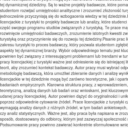
tej dynamicznej dziedziny. Są to ważne projekty badawcze, które pom
studentom rozwijać umiejętności analityczne i zrozumieć złożoność tury
jednocześnie przyczyniają się do wzbogacenia wiedzy w tej dziedzinie
licencjackie z turystyki to projekty badawcze lub analizy, które studenci
część swojego programu studiów związanych z turystyką. Te prace maj
rozwinięcie umiejętności badawczych, zrozumienie istotnych kwestii z
turystyką oraz przyczynienie się do rozwoju tej dziedziny.Pisanie prac l
zakresu turystyki to proces badawczy, który pozwala studentom zgłębi
aspekty tej dynamicznej branży. Wybór odpowiedniego tematu jest klu
powinien być związany z interesującymi problemami lub trendami w tu
pracy licencjackiej z turystyki ważne jest odniesienie się do istniejącej li
teorii, aby zrozumieć kontekst badawczy. Autor pracy musi wybrać od
metodologię badawczą, która umożliwi zbieranie danych i analizę wyni
licencjackie w tej dziedzinie mogą być zarówno teoretyczne, jak i opart
badaniach empirycznych. Klarowna struktura pracy, z wprowadzeniem,
teoretyczną, analizą danych lub badań oraz wnioskami, jest kluczow
udanej pracy licencjackiej. Autor powinien dążyć do oryginalności i uni
poprzez odpowiednie cytowanie źródeł. Prace licencjackie z turystyki c
wymagają analizy danych z różnych źródeł, w tym badań ankietowych
czy analiz statystycznych. Ważne jest, aby praca była napisana w zroz
sposób, dostosowany do odbiorcy, którym jest zazwyczaj społeczność
Podsumowanie pracy powinno zawierać konkretnie sformułowane wnios