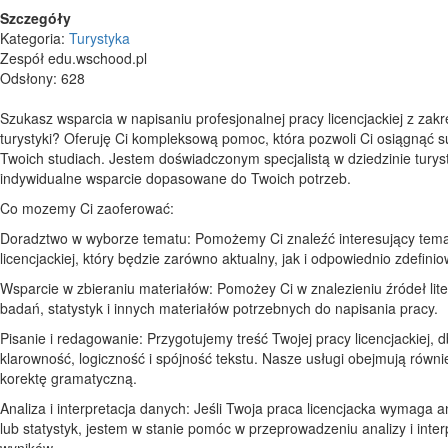
Szczegóły
Kategoria:
Turystyka
Zespół edu.wschood.pl
Odsłony: 628
Szukasz wsparcia w napisaniu profesjonalnej pracy licencjackiej z zak
turystyki? Oferuję Ci kompleksową pomoc, która pozwoli Ci osiągnąć 
Twoich studiach. Jestem doświadczonym specjalistą w dziedzinie turysty
indywidualne wsparcie dopasowane do Twoich potrzeb.
Co mozemy Ci zaoferować:
Doradztwo w wyborze tematu: Pomożemy Ci znaleźć interesujący tema
licencjackiej, który będzie zarówno aktualny, jak i odpowiednio zdefini
Wsparcie w zbieraniu materiałów: Pomożey Ci w znalezieniu źródeł lit
badań, statystyk i innych materiałów potrzebnych do napisania pracy.
Pisanie i redagowanie: Przygotujemy treść Twojej pracy licencjackiej, d
klarowność, logiczność i spójność tekstu. Nasze usługi obejmują równie
korektę gramatyczną.
Analiza i interpretacja danych: Jeśli Twoja praca licencjacka wymaga a
lub statystyk, jestem w stanie pomóc w przeprowadzeniu analizy i interp
wyników.