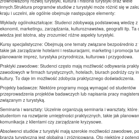
zrównoważony rozwój turystyki, kultura i historia turystyki oraz wiele
innych.Struktura programów studiów z turystyki może różnić się w zale
kraju i uczelni, ale ogólnie obejmuje następujące elementy:
Wykłady ogólnokształcące: Studenci zdobywają podstawową wiedzę z
ekonomii, marketingu, zarządzania, kulturoznawstwa, geografii itp. Ta
wiedza jest istotna, aby zrozumieć różne aspekty turystyki.
Kursy specjalistyczne: Obejmują one tematy związane bezpośrednio z 
takie jak zarządzanie hotelami i restauracjami, marketing i promocja tur
planowanie imprez, turystyka przyrodnicza, kulturowa i przygodowa.
Praktyki zawodowe: Studenci często mają możliwość odbywania prakt
zawodowych w firmach turystycznych, hotelach, biurach podróży czy in
kultury. To daje im możliwość zdobycia praktycznego doświadczenia.
Projekty badawcze: Niektóre programy mogą wymagać od studentów
przeprowadzenia projektów badawczych lub napisania pracy magisters
związanym z turystyką.
Seminaria i warsztaty: Uczelnie organizują seminaria i warsztaty, które
studentom na rozwijanie umiejętności praktycznych, takie jak planowan
komunikacja z klientami czy zarządzanie kryzysowe.
Absolwenci studiów z turystyki mają szerokie możliwości zawodowe, p
branża turystyczna jest globalna i zróżnicowana. Oto niektóre z potenc