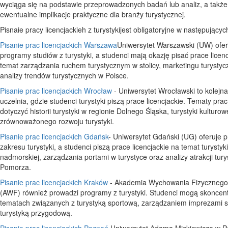
wyciąga się na podstawie przeprowadzonych badań lub analiz, a takż
ewentualne implikacje praktyczne dla branży turystycznej.
Pisnaie pracy licencjackieh z turystykijest obligatoryjne w następujący
Pisanie prac licencjackich Warszawa
Uniwersytet Warszawski (UW) ofer
programy studiów z turystyki, a studenci mają okazję pisać prace licen
temat zarządzania ruchem turystycznym w stolicy, marketingu turysty
analizy trendów turystycznych w Polsce.
Pisanie prac licencjackich Wrocław
- Uniwersytet Wrocławski to kolejn
uczelnia, gdzie studenci turystyki piszą prace licencjackie. Tematy pr
dotyczyć historii turystyki w regionie Dolnego Śląska, turystyki kulturow
zrównoważonego rozwoju turystyki.
Pisanie prac licencjackich Gdańsk
- Uniwersytet Gdański (UG) oferuje 
zakresu turystyki, a studenci piszą prace licencjackie na temat turystyki
nadmorskiej, zarządzania portami w turystyce oraz analizy atrakcji tur
Pomorza.
Pisanie prac licencjackich Kraków
- Akademia Wychowania Fizycznego
(AWF) również prowadzi programy z turystyki. Studenci mogą skoncen
tematach związanych z turystyką sportową, zarządzaniem imprezami s
turystyką przygodową.
Pisanie prac licencjackich Poznań
Uniwersytet Adama Mickiewicza w P