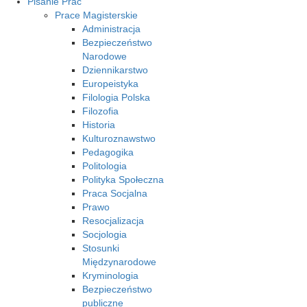
Pisanie Prac
Prace Magisterskie
Administracja
Bezpieczeństwo
Narodowe
Dziennikarstwo
Europeistyka
Filologia Polska
Filozofia
Historia
Kulturoznawstwo
Pedagogika
Politologia
Polityka Społeczna
Praca Socjalna
Prawo
Resocjalizacja
Socjologia
Stosunki
Międzynarodowe
Kryminologia
Bezpieczeństwo
publiczne