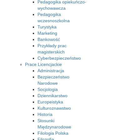
Pedagogika opiekuńczo-
wychowawcza
Pedagogika
wczesnoszkolna
Turystyka
Marketing
Bankowość
Przykłady prac
magisterskich
Cyberbezpieczeństwo
Prace Licencjackie
Administracja
Bezpieczeństwo
Narodowe
Socjologia
Dziennikarstwo
Europeistyka
Kulturoznawstwo
Historia
Stosunki
Międzynarodowe
Filologia Polska
Filozofia