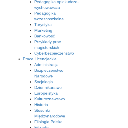
Pedagogika opiekuńczo-
wychowawcza
Pedagogika
wczesnoszkolna
Turystyka
Marketing
Bankowość
Przykłady prac
magisterskich
Cyberbezpieczeństwo
Prace Licencjackie
Administracja
Bezpieczeństwo
Narodowe
Socjologia
Dziennikarstwo
Europeistyka
Kulturoznawstwo
Historia
Stosunki
Międzynarodowe
Filologia Polska
Filozofia