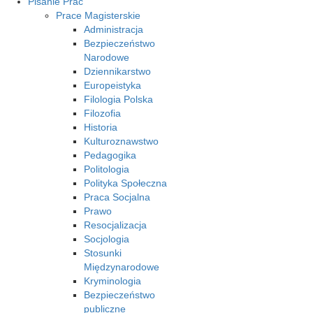
Pisanie Prac
Prace Magisterskie
Administracja
Bezpieczeństwo
Narodowe
Dziennikarstwo
Europeistyka
Filologia Polska
Filozofia
Historia
Kulturoznawstwo
Pedagogika
Politologia
Polityka Społeczna
Praca Socjalna
Prawo
Resocjalizacja
Socjologia
Stosunki
Międzynarodowe
Kryminologia
Bezpieczeństwo
publiczne