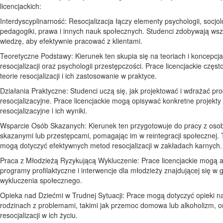
licencjackich:
Interdyscyplinarność: Resocjalizacja łączy elementy psychologii, socjolo
pedagogiki, prawa i innych nauk społecznych. Studenci zdobywają ws
wiedzę, aby efektywnie pracować z klientami.
Teoretyczne Podstawy: Kierunek ten skupia się na teoriach i koncepcj
resocjalizacji oraz psychologii przestępczości. Prace licencjackie częst
teorie resocjalizacji i ich zastosowanie w praktyce.
Działania Praktyczne: Studenci uczą się, jak projektować i wdrażać p
resocjalizacyjne. Prace licencjackie mogą opisywać konkretne projekty
resocjalizacyjne i ich wyniki.
Wsparcie Osób Skazanych: Kierunek ten przygotowuje do pracy z oso
skazanymi lub przestępcami, pomagając im w reintegracji społecznej.
mogą dotyczyć efektywnych metod resocjalizacji w zakładach karnych.
Praca z Młodzieżą Ryzykującą Wykluczenie: Prace licencjackie mogą 
programy profilaktyczne i interwencje dla młodzieży znajdującej się w 
wykluczenia społecznego.
Opieka nad Dziećmi w Trudnej Sytuacji: Prace mogą dotyczyć opieki n
rodzinach z problemami, takimi jak przemoc domowa lub alkoholizm, or
resocjalizacji w ich życiu.