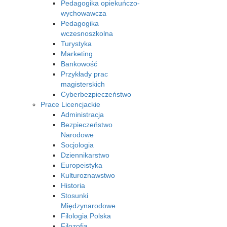
Pedagogika opiekuńczo-
wychowawcza
Pedagogika
wczesnoszkolna
Turystyka
Marketing
Bankowość
Przykłady prac
magisterskich
Cyberbezpieczeństwo
Prace Licencjackie
Administracja
Bezpieczeństwo
Narodowe
Socjologia
Dziennikarstwo
Europeistyka
Kulturoznawstwo
Historia
Stosunki
Międzynarodowe
Filologia Polska
Filozofia