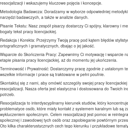
resocjalizacji i wskazujemy kluczowe pojęcia i koncepcje.
Metodologia Badawcza: Doradzamy w wyborze odpowiedniej metodyki 
narzędzi badawczych, a także w analizie danych.
Pisanie Tekstu: Nasz zespół pisarzy dostarczy Ci spójny, klarowny i me
bogaty tekst pracy licencjackiej.
Redakcja i Korekta: Przejrzymy Twoją pracę pod kątem błędów stylisty
ortograficznych i gramatycznych, dbając o jej jakość.
Wsparcie do Skończenia Pracy: Zapewnimy Ci motywację i wsparcie 
etapie pisania pracy licencjackiej, aż do momentu jej ukończenia.
Terminowość i Prywatność: Dostarczymy pracę zgodnie z ustalonym t
wszelkie informacje i prace są traktowane w pełni poufnie.
Skontaktuj się z nami, aby omówić szczegóły swojej pracy licencjackiej
resocjalizacji. Nasza oferta jest elastyczna i dostosowana do Twoich i
potrzeb.
Resocjalizacja to interdyscyplinarny kierunek studiów, który koncentruj
problematyce osób, które miały kontakt z systemem karalnym lub są 
wykluczeniem społecznym. Celem resocjalizacji jest pomoc w reintegra
społecznej i zawodowej tych osób oraz zapobieganie powtórnym prze
Oto kilka charakterystycznych cech tego kierunku i przykładowe temat