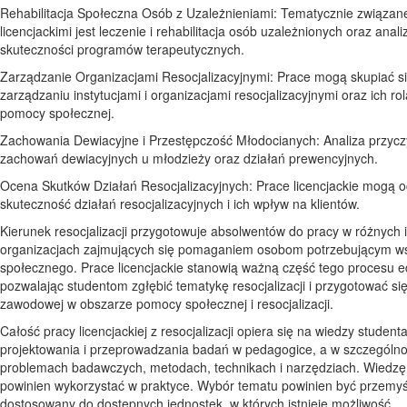
Rehabilitacja Społeczna Osób z Uzależnieniami: Tematycznie związan
licencjackimi jest leczenie i rehabilitacja osób uzależnionych oraz anali
skuteczności programów terapeutycznych.
Zarządzanie Organizacjami Resocjalizacyjnymi: Prace mogą skupiać s
zarządzaniu instytucjami i organizacjami resocjalizacyjnymi oraz ich ro
pomocy społecznej.
Zachowania Dewiacyjne i Przestępczość Młodocianych: Analiza przycz
zachowań dewiacyjnych u młodzieży oraz działań prewencyjnych.
Ocena Skutków Działań Resocjalizacyjnych: Prace licencjackie mogą o
skuteczność działań resocjalizacyjnych i ich wpływ na klientów.
Kierunek resocjalizacji przygotowuje absolwentów do pracy w różnych i
organizacjach zajmujących się pomaganiem osobom potrzebującym w
społecznego. Prace licencjackie stanowią ważną część tego procesu 
pozwalając studentom zgłębić tematykę resocjalizacji i przygotować się
zawodowej w obszarze pomocy społecznej i resocjalizacji.
Całość pracy licencjackiej z resocjalizacji opiera się na wiedzy student
projektowania i przeprowadzania badań w pedagogice, a w szczególno
problemach badawczych, metodach, technikach i narzędziach. Wiedzę 
powinien wykorzystać w praktyce. Wybór tematu powinien być przemyś
dostosowany do dostępnych jednostek, w których istnieje możliwość