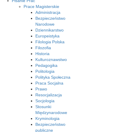
Pisanie Prac
Prace Magisterskie
Administracja
Bezpieczeństwo
Narodowe
Dziennikarstwo
Europeistyka
Filologia Polska
Filozofia
Historia
Kulturoznawstwo
Pedagogika
Politologia
Polityka Społeczna
Praca Socjalna
Prawo
Resocjalizacja
Socjologia
Stosunki
Międzynarodowe
Kryminologia
Bezpieczeństwo
publiczne