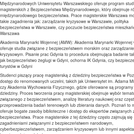
Międzynarodowych Uniwersytetu Warszawskiego oferuje program stud
magisterskich z Bezpieczeństwa Międzynarodowego, który obejmuje r
międzynarodowego bezpieczeństwa. Prace magisterskie Warszawa m
takie zagadnienia jak: zarządzanie kryzysowe w Warszawie, polityka
bezpieczeństwa w Warszawie, czy poczucie bezpieczeństwa mieszkań
Warszawa
Akademia Marynarki Wojennej (AMW): Akademia Marynarki Wojennej 
oferuje studia związane z bezpieczeństwem morskim oraz zarządzani
kryzysowym. Pisanie prac Gdynia to procedura obejmująca badanie tak
jak bezpieczeństwo żeglugi w Gdyni, ochorna IK Gdynia, czy bezpiecz
turystów w Gdyni
Studenci piszący pracę magisterską z dziedziny bezpieczeństwa w Po
dostęp do renomowanych uczelni, takich jak Uniwersytet im. Adama Mi
czy Akademia Wychowania Fizycznego, gdzie oferowane są programy s
dziedziny. Proces tworzenia pracy magisterskiej obejmuje wybór temat
związanego z bezpieczeństwem, analizę literatury naukowej oraz czę
przeprowadzenia badań terenowych lub zbierania danych. Poznań to m
oferuje bogate zasoby biblioteczne i dostęp do ekspertów związanych 
bezpieczeństwa. Prace magisterskie z tej dziedziny często zajmują się
zagadnieniami związanymi z bezpieczeństwem narodowym,
cyberbezpieczeństwem, zarządzaniem kryzysowym lub innymi aspekt