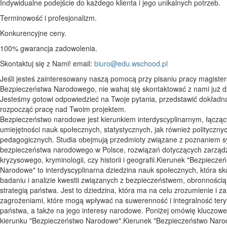
Indywidualne podejście do każdego klienta i jego unikalnych potrzeb.
Terminowość i profesjonalizm.
Konkurencyjne ceny.
100% gwarancja zadowolenia.
Skontaktuj się z Nami! email:
biuro@edu.wschood.pl
Jeśli jesteś zainteresowany naszą pomocą przy pisaniu pracy magisters
Bezpieczeństwa Narodowego, nie wahaj się skontaktować z nami już dz
Jesteśmy gotowi odpowiedzieć na Twoje pytania, przedstawić dokładn
rozpocząć pracę nad Twoim projektem.
Bezpieczeństwo narodowe jest kierunkiem interdyscyplinarnym, łącząc
umiejętności nauk społecznych, statystycznych, jak również politycznyc
pedagogicznych. Studia obejmują przedmioty związane z poznaniem 
bezpieczeństwa narodowego w Polsce, rozwiązań dotyczących zarząd
kryzysowego, kryminologii, czy historii i geografii.Kierunek "Bezpiecze
Narodowe" to interdyscyplinarna dziedzina nauk społecznych, która sk
badaniu i analizie kwestii związanych z bezpieczeństwem, obronnością
strategią państwa. Jest to dziedzina, która ma na celu zrozumienie i z
zagrożeniami, które mogą wpływać na suwerenność i integralność teryt
państwa, a także na jego interesy narodowe. Poniżej omówię kluczowe
kierunku "Bezpieczeństwo Narodowe".Kierunek "Bezpieczeństwo Narod