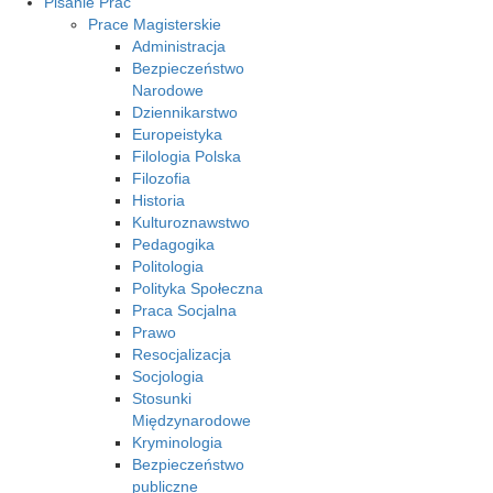
Pisanie Prac
Prace Magisterskie
Administracja
Bezpieczeństwo
Narodowe
Dziennikarstwo
Europeistyka
Filologia Polska
Filozofia
Historia
Kulturoznawstwo
Pedagogika
Politologia
Polityka Społeczna
Praca Socjalna
Prawo
Resocjalizacja
Socjologia
Stosunki
Międzynarodowe
Kryminologia
Bezpieczeństwo
publiczne