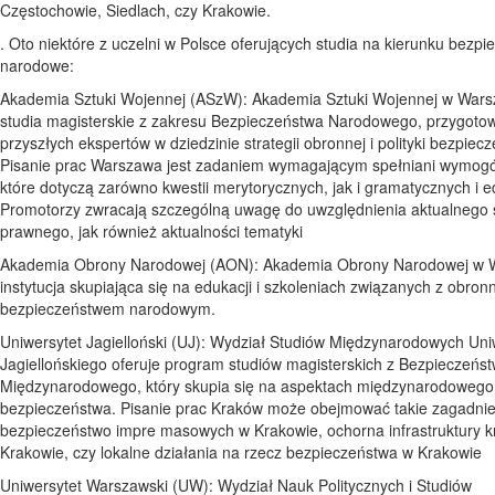
Częstochowie, Siedlach, czy Krakowie.
. Oto niektóre z uczelni w Polsce oferujących studia na kierunku bezp
narodowe:
Akademia Sztuki Wojennej (ASzW): Akademia Sztuki Wojennej w Warsz
studia magisterskie z zakresu Bezpieczeństwa Narodowego, przygoto
przyszłych ekspertów w dziedzinie strategii obronnej i polityki bezpiec
Pisanie prac Warszawa jest zadaniem wymagającym spełniani wymog
które dotyczą zarówno kwestii merytorycznych, jak i gramatycznych i e
Promotorzy zwracają szczególną uwagę do uwzględnienia aktualnego 
prawnego, jak również aktualności tematyki
Akademia Obrony Narodowej (AON): Akademia Obrony Narodowej w W
instytucja skupiająca się na edukacji i szkoleniach związanych z obronn
bezpieczeństwem narodowym.
Uniwersytet Jagielloński (UJ): Wydział Studiów Międzynarodowych Uni
Jagiellońskiego oferuje program studiów magisterskich z Bezpieczeńs
Międzynarodowego, który skupia się na aspektach międzynarodowego
bezpieczeństwa. Pisanie prac Kraków może obejmować takie zagadnie
bezpieczeństwo impre masowych w Krakowie, ochorna infrastruktury k
Krakowie, czy lokalne działania na rzecz bezpieczeństwa w Krakowie
Uniwersytet Warszawski (UW): Wydział Nauk Politycznych i Studiów