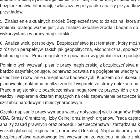
bezpieczeństwa informacji, zwłaszcza w przypadku analizy przypadków
przykładów.
5. Znalezienie aktualnych źródeł: Bezpieczeństwo to dziedzina, która st
zmienia, dlatego ważne jest, aby znaleźć aktualne źródła i badania do
wykorzystania w pracy magisterskiej.
6. Analiza wielu perspektyw: Bezpieczeństwo jest tematem, który moż
z różnych perspektyw, takich jak geopolityczna, ekonomiczna, społecz
technologiczna. Praca magisterska powinna uwzględniać różne podejśc
Pomimo tych wyzwań, pisanie pracy magisterskiej z bezpieczeństwa 
bardzo satysfakcjonujące, ponieważ pozwala na pogłębienie wiedzy w i
dziedzinie i rozwijanie umiejętności badawczych. Kluczem do sukcesu 
planowanie, dokładna analiza źródeł i wsparcie ze strony opiekuna n
Prace magisterskie z bezpieczeństwa mogą również przyczynić się do
wiedzy i wspierania działań mających na celu zapewnienie bezpieczeń
szczeblu narodowym i międzynarodowym.
Często napisanie pracy wymaga wiedzy dotyczącej wielu organów Polic
CBA, Straży Granicznej, Izby Celnej oraz innych organów. Praca częs
analizy zasad prawnych oraz procedur bezpieczeństwa i zarządzania
w skali globalnej, regionalnej, narodowej i lokalnej. Napisanie pracy ma
bezpieczeństwa narodowego jest wyzwaniem ze względu na stale zmie