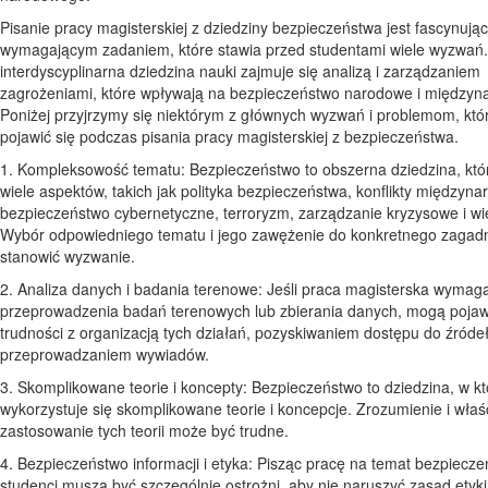
Pisanie pracy magisterskiej z dziedziny bezpieczeństwa jest fascynują
wymagającym zadaniem, które stawia przed studentami wiele wyzwań.
interdyscyplinarna dziedzina nauki zajmuje się analizą i zarządzaniem
zagrożeniami, które wpływają na bezpieczeństwo narodowe i międzyn
Poniżej przyjrzymy się niektórym z głównych wyzwań i problemom, kt
pojawić się podczas pisania pracy magisterskiej z bezpieczeństwa.
1. Kompleksowość tematu: Bezpieczeństwo to obszerna dziedzina, któ
wiele aspektów, takich jak polityka bezpieczeństwa, konflikty międzyn
bezpieczeństwo cybernetyczne, terroryzm, zarządzanie kryzysowe i wie
Wybór odpowiedniego tematu i jego zawężenie do konkretnego zagad
stanowić wyzwanie.
2. Analiza danych i badania terenowe: Jeśli praca magisterska wymag
przeprowadzenia badań terenowych lub zbierania danych, mogą pojaw
trudności z organizacją tych działań, pozyskiwaniem dostępu do źróde
przeprowadzaniem wywiadów.
3. Skomplikowane teorie i koncepty: Bezpieczeństwo to dziedzina, w kt
wykorzystuje się skomplikowane teorie i koncepcje. Zrozumienie i wła
zastosowanie tych teorii może być trudne.
4. Bezpieczeństwo informacji i etyka: Pisząc pracę na temat bezpiecze
studenci muszą być szczególnie ostrożni, aby nie naruszyć zasad etyki 