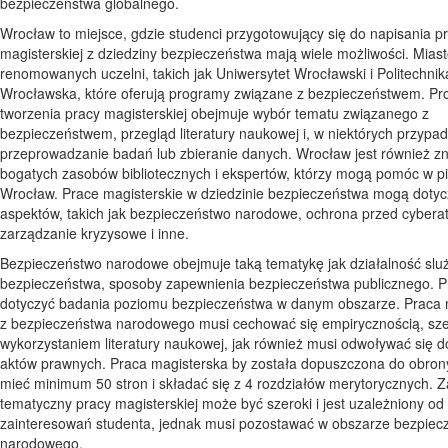
bezpieczeństwa globalnego.
Wrocław to miejsce, gdzie studenci przygotowujący się do napisania p
magisterskiej z dziedziny bezpieczeństwa mają wiele możliwości. Mias
renomowanych uczelni, takich jak Uniwersytet Wrocławski i Politechnik
Wrocławska, które oferują programy związane z bezpieczeństwem. Pr
tworzenia pracy magisterskiej obejmuje wybór tematu związanego z
bezpieczeństwem, przegląd literatury naukowej i, w niektórych przypa
przeprowadzanie badań lub zbieranie danych. Wrocław jest również z
bogatych zasobów bibliotecznych i ekspertów, którzy mogą pomóc w pi
Wrocław. Prace magisterskie w dziedzinie bezpieczeństwa mogą dotyc
aspektów, takich jak bezpieczeństwo narodowe, ochrona przed cybera
zarządzanie kryzysowe i inne.
Bezpieczeństwo narodowe obejmuje taką tematykę jak działalność slu
bezpieczeństwa, sposoby zapewnienia bezpieczeństwa publicznego. 
dotyczyć badania poziomu bezpieczeństwa w danym obszarze. Praca 
z bezpieczeństwa narodowego musi cechować się empirycznością, sz
wykorzystaniem literatury naukowej, jak również musi odwoływać się d
aktów prawnych. Praca magisterska by została dopuszczona do obron
mieć minimum 50 stron i składać się z 4 rozdziałów merytorycznych. 
tematyczny pracy magisterskiej może być szeroki i jest uzależniony od
zainteresowań studenta, jednak musi pozostawać w obszarze bezpiec
narodowego.