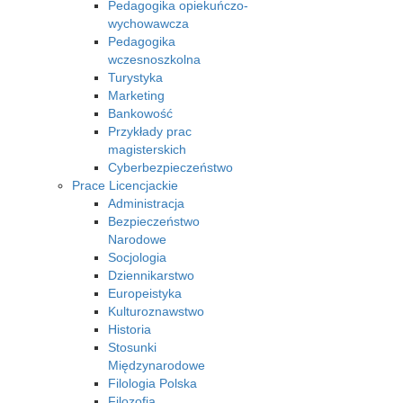
Pedagogika opiekuńczo-
wychowawcza
Pedagogika
wczesnoszkolna
Turystyka
Marketing
Bankowość
Przykłady prac
magisterskich
Cyberbezpieczeństwo
Prace Licencjackie
Administracja
Bezpieczeństwo
Narodowe
Socjologia
Dziennikarstwo
Europeistyka
Kulturoznawstwo
Historia
Stosunki
Międzynarodowe
Filologia Polska
Filozofia