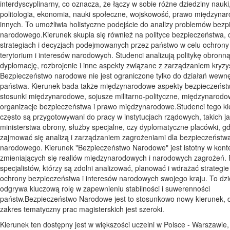
interdyscyplinarny, co oznacza, że łączy w sobie różne dziedziny nauki,
politologia, ekonomia, nauki społeczne, wojskowość, prawo międzynar
innych. To umożliwia holistyczne podejście do analizy problemów bez
narodowego.Kierunek skupia się również na polityce bezpieczeństwa, c
strategiach i decyzjach podejmowanych przez państwo w celu ochrony
terytorium i interesów narodowych. Studenci analizują politykę obronną
dyplomację, rozbrojenie i inne aspekty związane z zarządzaniem kryz
Bezpieczeństwo narodowe nie jest ograniczone tylko do działań wewn
państwa. Kierunek bada także międzynarodowe aspekty bezpieczeńst
stosunki międzynarodowe, sojusze militarno-polityczne, międzynarod
organizacje bezpieczeństwa i prawo międzynarodowe.Studenci tego k
często są przygotowywani do pracy w instytucjach rządowych, takich j
ministerstwa obrony, służby specjalne, czy dyplomatyczne placówki, g
zajmować się analizą i zarządzaniem zagrożeniami dla bezpieczeństw
narodowego. Kierunek "Bezpieczeństwo Narodowe" jest istotny w kont
zmieniających się realiów międzynarodowych i narodowych zagrożeń.
specjalistów, którzy są zdolni analizować, planować i wdrażać strategie
ochrony bezpieczeństwa i interesów narodowych swojego kraju. To dzi
odgrywa kluczową rolę w zapewnieniu stabilności i suwerenności
państw.Bezpieczeństwo Narodowe jest to stosunkowo nowy kierunek, d
zakres tematyczny prac magisterskich jest szeroki.
Kierunek ten dostępny jest w większości uczelni w Polsce - Warszawie,