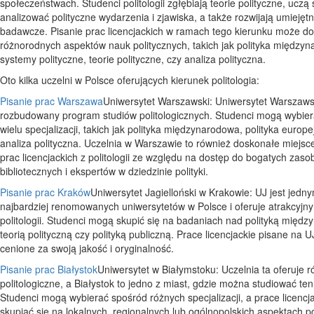
społeczeństwach. Studenci politologii zgłębiają teorie polityczne, uczą 
analizować polityczne wydarzenia i zjawiska, a także rozwijają umiejętn
badawcze. Pisanie prac licencjackich w ramach tego kierunku może do
różnorodnych aspektów nauk politycznych, takich jak polityka między
systemy polityczne, teorie polityczne, czy analiza polityczna.
Oto kilka uczelni w Polsce oferujących kierunek politologia:
Pisanie prac Warszawa
Uniwersytet Warszawski: Uniwersytet Warszawsk
rozbudowany program studiów politologicznych. Studenci mogą wybie
wielu specjalizacji, takich jak polityka międzynarodowa, polityka europe
analiza polityczna. Uczelnia w Warszawie to również doskonałe miejsc
prac licencjackich z politologii ze względu na dostęp do bogatych zas
bibliotecznych i ekspertów w dziedzinie polityki.
Pisanie prac Kraków
Uniwersytet Jagielloński w Krakowie: UJ jest jedn
najbardziej renomowanych uniwersytetów w Polsce i oferuje atrakcyjn
politologii. Studenci mogą skupić się na badaniach nad polityką międ
teorią polityczną czy polityką publiczną. Prace licencjackie pisane na U
cenione za swoją jakość i oryginalność.
Pisanie prac Białystok
Uniwersytet w Białymstoku: Uczelnia ta oferuje r
politologiczne, a Białystok to jedno z miast, gdzie można studiować ten
Studenci mogą wybierać spośród różnych specjalizacji, a prace licenc
skupiać się na lokalnych, regionalnych lub ogólnopolskich aspektach pol