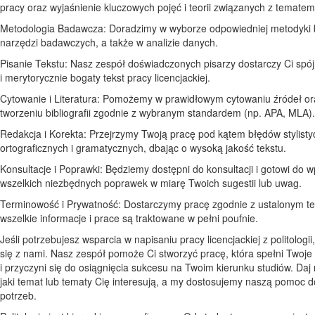
pracy oraz wyjaśnienie kluczowych pojęć i teorii związanych z tematem
Metodologia Badawcza: Doradzimy w wyborze odpowiedniej metodyki 
narzędzi badawczych, a także w analizie danych.
Pisanie Tekstu: Nasz zespół doświadczonych pisarzy dostarczy Ci spój
i merytorycznie bogaty tekst pracy licencjackiej.
Cytowanie i Literatura: Pomożemy w prawidłowym cytowaniu źródeł or
tworzeniu bibliografii zgodnie z wybranym standardem (np. APA, MLA).
Redakcja i Korekta: Przejrzymy Twoją pracę pod kątem błędów stylisty
ortograficznych i gramatycznych, dbając o wysoką jakość tekstu.
Konsultacje i Poprawki: Będziemy dostępni do konsultacji i gotowi do
wszelkich niezbędnych poprawek w miarę Twoich sugestii lub uwag.
Terminowość i Prywatność: Dostarczymy pracę zgodnie z ustalonym t
wszelkie informacje i prace są traktowane w pełni poufnie.
Jeśli potrzebujesz wsparcia w napisaniu pracy licencjackiej z politologii
się z nami. Nasz zespół pomoże Ci stworzyć pracę, która spełni Twoje
i przyczyni się do osiągnięcia sukcesu na Twoim kierunku studiów. Daj
jaki temat lub tematy Cię interesują, a my dostosujemy naszą pomoc 
potrzeb.