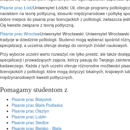
Pisanie prac Łódź
Uniwersytet Łódzki: UŁ oferuje programy politologic
naciskiem na teorię polityczną, stosunki międzynarodowe i politykę sp
dobre miejsce do pisania prac licencjackich z politologii, zwłaszcza jeśli
Cię kwestie związane z teorią polityczną.
Pisanie prac Wrocław
Uniwersytet Wrocławski: Uniwersytet Wrocławski
tradycje w dziedzinie politologii. Studenci mogą wybierać spośród różn
specjalizacji, a uczelnia oferuje dostęp do cennych źródeł naukowych.
Przy wyborze uczelni warto rozważyć nie tylko prestiż, ale także dostę
specjalizacji i prowadzących zajęcia, którzy pasują do Twojego zainte
badawczego. Każda z tych uczelni oferuje różnorodne możliwości pisa
licencjackich z politologii, które mogą dotyczyć lokalnych, krajowych lu
międzynarodowych kwestii politycznych.
Pomagamy studentom z
Pisanie prac Bialystok
Pisanie prac Biała Podlaska
Pisanie prac Olsztyn
Pisanie prac Lublin
Pisanie prac Siedlce
Pisanie prac Bielsko - Biała