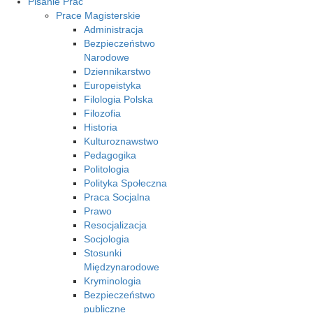
Pisanie Prac
Prace Magisterskie
Administracja
Bezpieczeństwo
Narodowe
Dziennikarstwo
Europeistyka
Filologia Polska
Filozofia
Historia
Kulturoznawstwo
Pedagogika
Politologia
Polityka Społeczna
Praca Socjalna
Prawo
Resocjalizacja
Socjologia
Stosunki
Międzynarodowe
Kryminologia
Bezpieczeństwo
publiczne