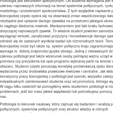
Politologia jest kierunkiem specyficznym. Od studenta wymagana jest 
zakresu najnowszych informacji na temat systemów politycznych, rynk
marketingu i przeobrażeń społeczeństwa. Z tych względów napisanie 
licencjackiej często opiera się na obserwacji zmian współczesnego świ
niezbędne jest opisanie danego zjawiska na przestrzeni jakiegoś okr
to ciągłego śledzenia nowinek. Mankamentem jest fakt braku fachowej l
dotyczącej najnowszych zjawisk. To właśnie student powinien samodzi
wyciągnąć wnioski, zanalizować przyczyny i konsekwencje danego zjaw
odnieść się do zastanych wyników badań lub różnorodnych teorii. Te
licencjackiej może być także np. system polityczny kraju zagranicznego
wymaga to dobrej znajomości języka obcego. Jedną z ciekawszych dzi
zakresu politologii jest także wizerunek osoby pełniącej ważny urząd w
premiera czy prezydenta lub opis programu wybranej partii na terenie
obszaru. Studenci często poruszają tematykę porównawczą opisu dan
wydarzenia przez środowiska prawicowe lewicowe i centralne. Jak wid
tematyczny pracy licencjackiej z politologii jest szeroki, wszystko zależ
indywidualnych zainteresowań studenta oraz od promotora, którego wy
W ciągu kilku ostatnich lat pomogliśmy wielu studentom politologii w r
problemach, jeśli też masz jakieś wątpliwości lub potrzebujesz pomocy
nas.
Politologia to kierunek naukowy, który zajmuje się badaniem i analizą
politycznych, systemów politycznych oraz struktur władzy w różnych