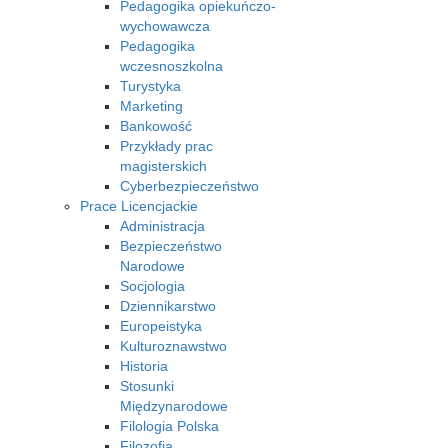
Pedagogika opiekuńczo-
wychowawcza
Pedagogika
wczesnoszkolna
Turystyka
Marketing
Bankowość
Przykłady prac
magisterskich
Cyberbezpieczeństwo
Prace Licencjackie
Administracja
Bezpieczeństwo
Narodowe
Socjologia
Dziennikarstwo
Europeistyka
Kulturoznawstwo
Historia
Stosunki
Międzynarodowe
Filologia Polska
Filozofia