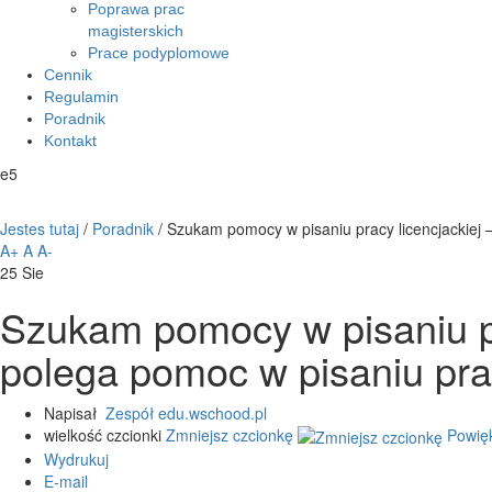
Poprawa prac
magisterskich
Prace podyplomowe
Cennik
Regulamin
Poradnik
Kontakt
e5
Jestes tutaj
/
Poradnik
/
Szukam pomocy w pisaniu pracy licencjackiej –
A+
A
A-
25
Sie
Szukam pomocy w pisaniu pr
polega pomoc w pisaniu prac
Napisał
Zespół edu.wschood.pl
wielkość czcionki
Zmniejsz czcionkę
Powię
Wydrukuj
E-mail