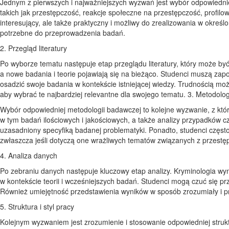
Jednym z pierwszych i najważniejszych wyzwań jest wybór odpowiednie
takich jak przestępczość, reakcje społeczne na przestępczość, profil
interesujący, ale także praktyczny i możliwy do zrealizowania w okre
potrzebne do przeprowadzenia badań.
2. Przegląd literatury
Po wyborze tematu następuje etap przeglądu literatury, który może być
a nowe badania i teorie pojawiają się na bieżąco. Studenci muszą zap
osadzić swoje badania w kontekście istniejącej wiedzy. Trudnością może
aby wybrać te najbardziej relevantne dla swojego tematu. 3. Metodolo
Wybór odpowiedniej metodologii badawczej to kolejne wyzwanie, z któ
w tym badań ilościowych i jakościowych, a także analizy przypadków c
uzasadniony specyfiką badanej problematyki. Ponadto, studenci częst
zwłaszcza jeśli dotyczą one wrażliwych tematów związanych z przestę
4. Analiza danych
Po zebraniu danych następuje kluczowy etap analizy. Kryminologia wyma
w kontekście teorii i wcześniejszych badań. Studenci mogą czuć się przy
Również umiejętność przedstawienia wyników w sposób zrozumiały i p
5. Struktura i styl pracy
Kolejnym wyzwaniem jest zrozumienie i stosowanie odpowiedniej struktu