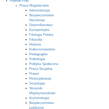
Pisanie Prac
Prace Magisterskie
Administracja
Bezpieczeństwo
Narodowe
Dziennikarstwo
Europeistyka
Filologia Polska
Filozofia
Historia
Kulturoznawstwo
Pedagogika
Politologia
Polityka Społeczna
Praca Socjalna
Prawo
Resocjalizacja
Socjologia
Stosunki
Międzynarodowe
Kryminologia
Bezpieczeństwo
publiczne