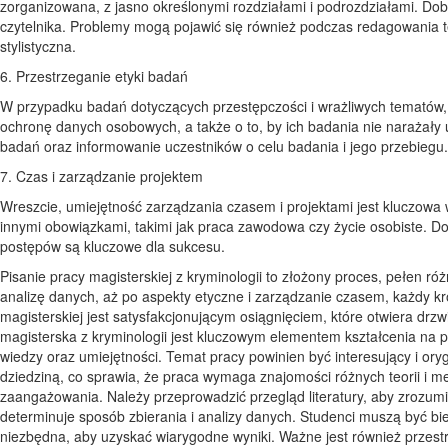
zorganizowana, z jasno określonymi rozdziałami i podrozdziałami. Dobr
czytelnika. Problemy mogą pojawić się również podczas redagowania 
stylistyczna.
6. Przestrzeganie etyki badań
W przypadku badań dotyczących przestępczości i wrażliwych tematów, 
ochronę danych osobowych, a także o to, by ich badania nie narażały
badań oraz informowanie uczestników o celu badania i jego przebiegu.
7. Czas i zarządzanie projektem
Wreszcie, umiejętność zarządzania czasem i projektami jest kluczowa w
innymi obowiązkami, takimi jak praca zawodowa czy życie osobiste. Do
postępów są kluczowe dla sukcesu.
Pisanie pracy magisterskiej z kryminologii to złożony proces, pełen r
analizę danych, aż po aspekty etyczne i zarządzanie czasem, każdy 
magisterskiej jest satysfakcjonującym osiągnięciem, które otwiera drzw
magisterska z kryminologii jest kluczowym elementem kształcenia na p
wiedzy oraz umiejętności. Temat pracy powinien być interesujący i oryg
dziedziną, co sprawia, że praca wymaga znajomości różnych teorii i 
zaangażowania. Należy przeprowadzić przegląd literatury, aby zrozumi
determinuje sposób zbierania i analizy danych. Studenci muszą być biegl
niezbędna, aby uzyskać wiarygodne wyniki. Ważne jest również przest