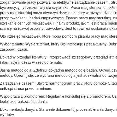
zorganizowanie pracy pozwala na efektywne zarządzanie czasem. Strukt
być precyzyjny i zrozumiały dla czytelnika. Praca magisterska to także
pracy magisterskiej może otworzyć drzwi do kariery w różnych dziedz
przeprowadzaniu badań empirycznych. Pisanie pracy magisterskiej uczy
uzyskanie cennych wskazówek. Finalny produkt, jakim jest praca magist
szansę na rozwój osobisty i zawodowy. Jest to również doskonała okazja
Oto dziesięć wskazówek, które mogą pomóc w pisaniu pracy magisterski
Wybór tematu: Wybierz temat, który Cię interesuje i jest aktualny. Do
zasobów i czasu.
Dokładny przegląd literatury: Przeprowadź szczegółowy przegląd istniej
informacje możesz wnieść do tematu.
Jasna metodologia: Zdefiniuj dokładną metodologię badań. Określ, cz
metody. Upewnij się, że wybrana metodologia jest adekwatna do twoje
Zarządzanie czasem: Stwórz harmonogram pracy, który pomoże Ci zor
uniknąć stresu przed terminem.
Współpraca z promotorem: Regularnie konsultuj się z promotorem. Uzy
lepiej ukierunkować badania.
Dokumentacja danych: Starannie dokumentuj proces zbierania danych i 
wyników.