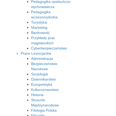
Pedagogika opiekuńczo-
wychowawcza
Pedagogika
wczesnoszkolna
Turystyka
Marketing
Bankowość
Przykłady prac
magisterskich
Cyberbezpieczeństwo
Prace Licencjackie
Administracja
Bezpieczeństwo
Narodowe
Socjologia
Dziennikarstwo
Europeistyka
Kulturoznawstwo
Historia
Stosunki
Międzynarodowe
Filologia Polska
Filozofia