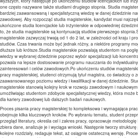
wyższych, który następuje po ukończeniu studiów licencjackich lub inży
one często nazywane także studiami drugiego stopnia. Studia magister
bardziej zaawansowaną i specjalistyczną wiedzę w danej dziedzinie na
zawodowej. Aby rozpocząć studia magisterskie, kandydat musi najczęś
ukończone studia licencjackie lub inżynierskie w odpowiedniej dziedzi
to, że studia magisterskie są kontynuacją studiów pierwszego stopnia.
magisterskie zazwyczaj trwają od 1 do 2 lat, w zależności od kraju i p
studiów. Czas trwania może być jednak różny, a niektóre programy mo
dłuższe lub krótsze.Studia magisterskie pozwalają studentom na pogłę
wiedzy w wybranej dziedzinie poprzez wybór specjalizacji lub koncentra
pozwala na lepsze dostosowanie programu nauczania do indywidualn
zainteresowań i celów zawodowych.Po ukończeniu studiów magisterski
pracy magisterskiej, studenci otrzymują tytuł magistra, co świadczy o 
zaawansowanego poziomu wiedzy i kwalifikacji w danej dziedzinie. Stu
magisterskie stanowią kolejny krok w rozwoju zawodowym i naukowym
umożliwiając studentom zdobycie specjalistycznej wiedzy, która może 
dla kariery zawodowej lub dalszych badań naukowych.
Proces pisania pracy magisterskiej to kompleksowa i wymagająca prac
obejmuje kilka kluczowych kroków. Po wybraniu tematu, student prze
przegląd literatury, określa cel i zakres pracy, opracowuje metodologi
zbiera dane, analizuje je i wyciąga wnioski. Następnie tworzy strukturę 
kolejne rozdziały, redaguje tekst, aż osiągnie ostateczną wersję. Proce