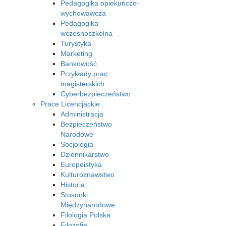
Pedagogika opiekuńczo-
wychowawcza
Pedagogika
wczesnoszkolna
Turystyka
Marketing
Bankowość
Przykłady prac
magisterskich
Cyberbezpieczeństwo
Prace Licencjackie
Administracja
Bezpieczeństwo
Narodowe
Socjologia
Dziennikarstwo
Europeistyka
Kulturoznawstwo
Historia
Stosunki
Międzynarodowe
Filologia Polska
Filozofia