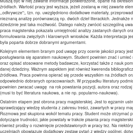
Muszą być w niej zawarte informacje potwierdzone, oparte na określo
źródłach. Wartość pracy jest wyższa, jeżeli zostaną w niej zawarte ele
,,odkrywcze";, tzn. np. uwzględniono dodatkowe materiały, przeprowa
nieznaną analizę porównawczą np. dwóch dzieł literackich. Jednakże n
dziedzinie jest taka możliwość. Dlatego należy zwrócić szczególną uw
praca magisterska pokazała umiejętność analizy zastanych danych or
formułowania zwięzłych i klarownych wniosków. Każda interpretacja je
była poparta dobrze dobranymi argumentami.
Kolejnym elementem branym pod uwagę przy ocenie jakości pracy jest
posługiwania się aparatem naukowym. Student powinien znać i umieć
oraz opisać stosowane metody badawcze, korzystać także z nauk pom
danej dziedziny. Ważnym aspektem jest również kwerenda bibliograficz
źródłowa. Praca powinna opierać się przede wszystkim na źródłach or
odpowiednio dobranych opracowaniach. W przypadku literatury podmio
powinien zwracać uwagę na rok powstania pozycji, autora oraz rodzaj l
(musi to być literatura naukowa, a nie np. popularno-naukowa).
Ostatnim etapem jest obrona pracy magisterskiej. Jest to egzamin ustn
sprawdzający wiedzę studenta z zakresu treści, zawartych w pracy magi
Rozmowa jest skupiona wokół tematu pracy. Student może otrzymać p
dotyczące trudności, jakie powstały w trakcie pisania pracy magisterskie
również prośby o rozwinięcie przedstawionych w pracy tez. Na niektór
uczelniach obowiązuje dodatkowy zestaw pytań z wiedzy ogólnej, doty