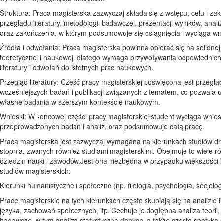
Struktura: Praca magisterska zazwyczaj składa się z wstępu, celu i zak
przeglądu literatury, metodologii badawczej, prezentacji wyników, analiz
oraz zakończenia, w którym podsumowuje się osiągnięcia i wyciąga wn
Źródła i odwołania: Praca magisterska powinna opierać się na solidnej
teoretycznej i naukowej, dlatego wymaga przywoływania odpowiednich
literatury i odwołań do istotnych prac naukowych.
Przegląd literatury: Część pracy magisterskiej poświęcona jest przeglą
wcześniejszych badań i publikacji związanych z tematem, co pozwala 
własne badania w szerszym kontekście naukowym.
Wnioski: W końcowej części pracy magisterskiej student wyciąga wnios
przeprowadzonych badań i analiz, oraz podsumowuje całą pracę.
Praca magisterska jest zazwyczaj wymagana na kierunkach studiów d
stopnia, zwanych również studiami magisterskimi. Obejmuje to wiele r
dziedzin nauki i zawodów.Jest ona niezbędna w przypadku większości
studiów magisterskich:
Kierunki humanistyczne i społeczne (np. filologia, psychologia, socjolog
Prace magisterskie na tych kierunkach często skupiają się na analizie li
języka, zachowań społecznych, itp. Cechuje je dogłębna analiza teorii,
badawcze, w tym analiza statystyczna danych, a także często spotyka 