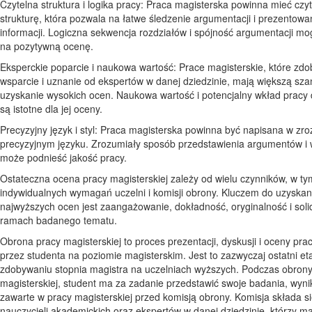
Czytelna struktura i logika pracy: Praca magisterska powinna mieć czyt
strukturę, która pozwala na łatwe śledzenie argumentacji i prezentow
informacji. Logiczna sekwencja rozdziałów i spójność argumentacji m
na pozytywną ocenę.
Eksperckie poparcie i naukowa wartość: Prace magisterskie, które zd
wsparcie i uznanie od ekspertów w danej dziedzinie, mają większą sz
uzyskanie wysokich ocen. Naukowa wartość i potencjalny wkład pracy 
są istotne dla jej oceny.
Precyzyjny język i styl: Praca magisterska powinna być napisana w zr
precyzyjnym języku. Zrozumiały sposób przedstawienia argumentów i
może podnieść jakość pracy.
Ostateczna ocena pracy magisterskiej zależy od wielu czynników, w ty
indywidualnych wymagań uczelni i komisji obrony. Kluczem do uzyskan
najwyższych ocen jest zaangażowanie, dokładność, oryginalność i soli
ramach badanego tematu.
Obrona pracy magisterskiej to proces prezentacji, dyskusji i oceny pra
przez studenta na poziomie magisterskim. Jest to zazwyczaj ostatni et
zdobywaniu stopnia magistra na uczelniach wyższych. Podczas obrony
magisterskiej, student ma za zadanie przedstawić swoje badania, wyniki
zawarte w pracy magisterskiej przed komisją obrony. Komisja składa si
nauczycieli akademickich oraz ekspertów w danej dziedzinie, którzy ma