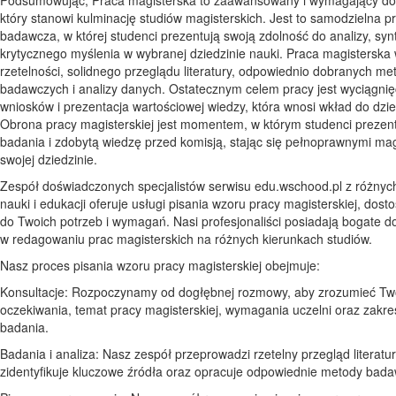
który stanowi kulminację studiów magisterskich. Jest to samodzielna p
badawcza, w której studenci prezentują swoją zdolność do analizy, synt
krytycznego myślenia w wybranej dziedzinie nauki. Praca magistersk
rzetelności, solidnego przeglądu literatury, odpowiednio dobranych me
badawczych i analizy danych. Ostatecznym celem pracy jest wyciągnięc
wniosków i prezentacja wartościowej wiedzy, która wnosi wkład do dzie
Obrona pracy magisterskiej jest momentem, w którym studenci prezen
badania i zdobytą wiedzę przed komisją, stając się pełnoprawnymi ma
swojej dziedzinie.
Zespół doświadczonych specjalistów serwisu edu.wschood.pl z różnych
nauki i edukacji oferuje usługi pisania wzoru pracy magisterskiej, dos
do Twoich potrzeb i wymagań. Nasi profesjonaliści posiadają bogate 
w redagowaniu prac magisterskich na różnych kierunkach studiów.
Nasz proces pisania wzoru pracy magisterskiej obejmuje:
Konsultacje: Rozpoczynamy od dogłębnej rozmowy, aby zrozumieć Tw
oczekiwania, temat pracy magisterskiej, wymagania uczelni oraz zakres
badania.
Badania i analiza: Nasz zespół przeprowadzi rzetelny przegląd literatur
zidentyfikuje kluczowe źródła oraz opracuje odpowiednie metody bad