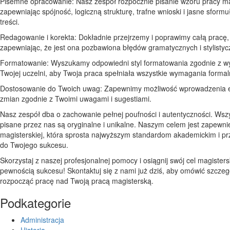
Pisemne opracowanie: Nasz zespół rozpocznie pisanie wzoru pracy mag
zapewniając spójność, logiczną strukturę, trafne wnioski i jasne sform
treści.
Redagowanie i korekta: Dokładnie przejrzemy i poprawimy całą pracę,
zapewniając, że jest ona pozbawiona błędów gramatycznych i stylistyc
Formatowanie: Wyszukamy odpowiedni styl formatowania zgodnie z w
Twojej uczelni, aby Twoja praca spełniała wszystkie wymagania formal
Dostosowanie do Twoich uwag: Zapewnimy możliwość wprowadzenia 
zmian zgodnie z Twoimi uwagami i sugestiami.
Nasz zespół dba o zachowanie pełnej poufności i autentyczności. Wsz
pisane przez nas są oryginalne i unikalne. Naszym celem jest zapewni
magisterskiej, która sprosta najwyższym standardom akademickim i prz
do Twojego sukcesu.
Skorzystaj z naszej profesjonalnej pomocy i osiągnij swój cel magisters
pewnością sukcesu! Skontaktuj się z nami już dziś, aby omówić szczegó
rozpocząć pracę nad Twoją pracą magisterską.
Podkategorie
Administracja
Historia