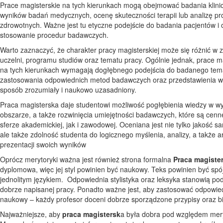
Prace magisterskie na tych kierunkach mogą obejmować badania klinic
wyników badań medycznych, ocenę skuteczności terapii lub analizę p
zdrowotnych. Ważne jest tu etyczne podejście do badania pacjentów i
stosowanie procedur badawczych.
Warto zaznaczyć, że charakter pracy magisterskiej może się różnić w 
uczelni, programu studiów oraz tematu pracy. Ogólnie jednak, prace m
na tych kierunkach wymagają dogłębnego podejścia do badanego tem
zastosowania odpowiednich metod badawczych oraz przedstawienia 
sposób zrozumiały i naukowo uzasadniony.
Praca magisterska daje studentowi możliwość pogłębienia wiedzy w 
obszarze, a także rozwinięcia umiejętności badawczych, które są cen
sferze akademickiej, jak i zawodowej. Oceniana jest nie tylko jakość sa
ale także zdolność studenta do logicznego myślenia, analizy, a także a
prezentacji swoich wyników
Oprócz merytoryki ważna jest również strona formalna
Praca magiste
dyplomowa, więc jej styl powinien być naukowy. Teks powinien być spó
jednolitym językiem. Odpowiednia stylistyka oraz leksyka stanowią po
dobrze napisanej pracy. Ponadto ważne jest, aby zastosować odpowie
naukowy – każdy profesor doceni dobrze sporządzone przypisy oraz bib
Najważniejsze, aby
praca magistersk
a była dobra pod względem mer