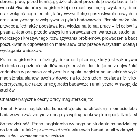
obroną pracy przed komisją, gdzie student prezentuje swoje badania i
wnioski.Pisanie pracy magisterskiej nie musi być męką, wystarczy dob
oraz wciągającego tematu, który wyzwoli chęć poszukiwania nowych m
oraz kreatywnego rozwiązywania pytań badawczych. Pisanie może stać
przygodą, jednakże podstawą jest wiedza na temat pracy – jej celów i
pisania. Jest ona przede wszystkim sprawdzianem warsztatu studenta 
twórczego i kreatywnego rozwiązywania problemów, prowadzenia bad
poszukiwania odpowiednich materiałów oraz przede wszystkim oceną 
wyciągania wniosków.
Praca magisterska to rozległy dokument pisemny, który jest wykonywa
studenta na poziomie studiów magisterskich. Jest to jedno z najważnie
zadaniach w procesie zdobywania stopnia magistra na uczelniach wyż
magisterska stanowi swoisty dowód na to, że student posiada nie tylko
teoretyczną, ale także umiejętności badawcze i analityczne w swojej dz
studiów.
Charakterystyczne cechy pracy magisterskiej to:
Temat: Praca magisterska koncentruje się na określonym temacie lub 
badawczym związanym z daną dyscypliną naukową lub specjalizacją s
Samodzielność: Praca magisterska wymaga od studenta samodzielneg
do tematu, a także przeprowadzenia własnych badań, analizy danych,
wyników i wyciągnięcia wniosków.