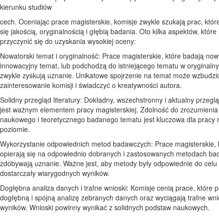
kierunku studiów
cech. Oceniając prace magisterskie, komisje zwykle szukają prac, któr
się jakością, oryginalnością i głębią badania. Oto kilka aspektów, któr
przyczynić się do uzyskania wysokiej oceny:
Nowatorski temat i oryginalność: Prace magisterskie, które badają now
innowacyjny temat, lub podchodzą do istniejącego tematu w oryginaln
zwykle zyskują uznanie. Unikatowe spojrzenie na temat może wzbudzi
zainteresowanie komisji i świadczyć o kreatywności autora.
Solidny przegląd literatury: Dokładny, wszechstronny i aktualny przegląd
jest ważnym elementem pracy magisterskiej. Zdolność do zrozumienia
naukowego i teoretycznego badanego tematu jest kluczowa dla pracy
poziomie.
Wykorzystanie odpowiednich metod badawczych: Prace magisterskie, 
opierają się na odpowiednio dobranych i zastosowanych metodach ba
zdobywają uznanie. Ważne jest, aby metody były odpowiednie do celu 
dostarczały wiarygodnych wyników.
Dogłębna analiza danych i trafne wnioski: Komisje cenią prace, które 
dogłębną i spójną analizę zebranych danych oraz wyciągają trafne wni
wyników. Wnioski powinny wynikać z solidnych podstaw naukowych.