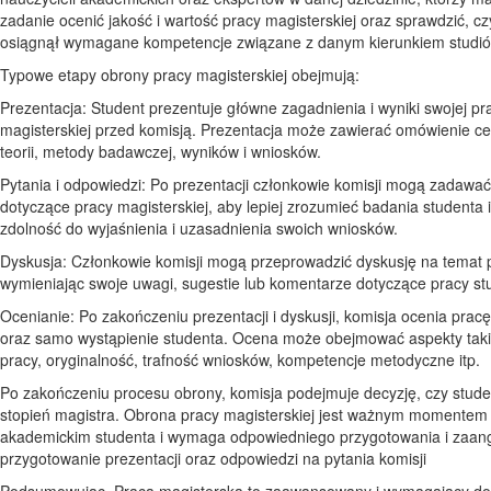
zadanie ocenić jakość i wartość pracy magisterskiej oraz sprawdzić, cz
osiągnął wymagane kompetencje związane z danym kierunkiem studió
Typowe etapy obrony pracy magisterskiej obejmują:
Prezentacja: Student prezentuje główne zagadnienia i wyniki swojej pr
magisterskiej przed komisją. Prezentacja może zawierać omówienie ce
teorii, metody badawczej, wyników i wniosków.
Pytania i odpowiedzi: Po prezentacji członkowie komisji mogą zadawać
dotyczące pracy magisterskiej, aby lepiej zrozumieć badania studenta i
zdolność do wyjaśnienia i uzasadnienia swoich wniosków.
Dyskusja: Członkowie komisji mogą przeprowadzić dyskusję na temat 
wymieniając swoje uwagi, sugestie lub komentarze dotyczące pracy st
Ocenianie: Po zakończeniu prezentacji i dyskusji, komisja ocenia prac
oraz samo wystąpienie studenta. Ocena może obejmować aspekty takie
pracy, oryginalność, trafność wniosków, kompetencje metodyczne itp.
Po zakończeniu procesu obrony, komisja podejmuje decyzję, czy stude
stopień magistra. Obrona pracy magisterskiej jest ważnym momentem 
akademickim studenta i wymaga odpowiedniego przygotowania i zaa
przygotowanie prezentacji oraz odpowiedzi na pytania komisji
Podsumowując, Praca magisterska to zaawansowany i wymagający d