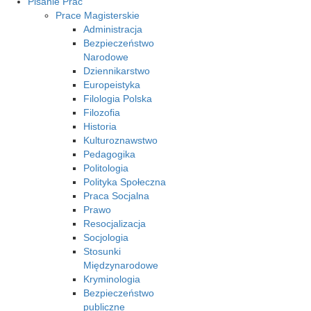
Pisanie Prac
Prace Magisterskie
Administracja
Bezpieczeństwo
Narodowe
Dziennikarstwo
Europeistyka
Filologia Polska
Filozofia
Historia
Kulturoznawstwo
Pedagogika
Politologia
Polityka Społeczna
Praca Socjalna
Prawo
Resocjalizacja
Socjologia
Stosunki
Międzynarodowe
Kryminologia
Bezpieczeństwo
publiczne