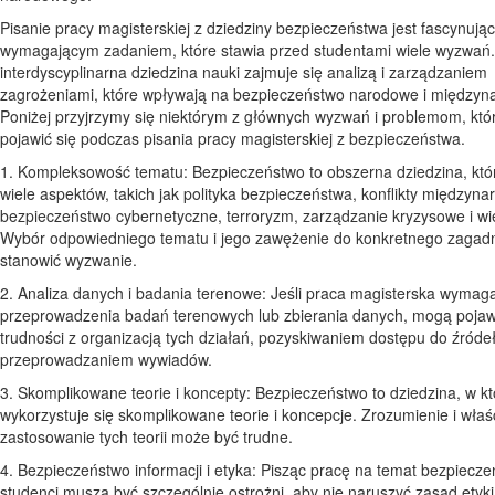
Pisanie pracy magisterskiej z dziedziny bezpieczeństwa jest fascynują
wymagającym zadaniem, które stawia przed studentami wiele wyzwań.
interdyscyplinarna dziedzina nauki zajmuje się analizą i zarządzaniem
zagrożeniami, które wpływają na bezpieczeństwo narodowe i międzyn
Poniżej przyjrzymy się niektórym z głównych wyzwań i problemom, kt
pojawić się podczas pisania pracy magisterskiej z bezpieczeństwa.
1. Kompleksowość tematu: Bezpieczeństwo to obszerna dziedzina, któ
wiele aspektów, takich jak polityka bezpieczeństwa, konflikty międzyn
bezpieczeństwo cybernetyczne, terroryzm, zarządzanie kryzysowe i wie
Wybór odpowiedniego tematu i jego zawężenie do konkretnego zagad
stanowić wyzwanie.
2. Analiza danych i badania terenowe: Jeśli praca magisterska wymag
przeprowadzenia badań terenowych lub zbierania danych, mogą pojaw
trudności z organizacją tych działań, pozyskiwaniem dostępu do źróde
przeprowadzaniem wywiadów.
3. Skomplikowane teorie i koncepty: Bezpieczeństwo to dziedzina, w kt
wykorzystuje się skomplikowane teorie i koncepcje. Zrozumienie i wła
zastosowanie tych teorii może być trudne.
4. Bezpieczeństwo informacji i etyka: Pisząc pracę na temat bezpiecze
studenci muszą być szczególnie ostrożni, aby nie naruszyć zasad etyki 