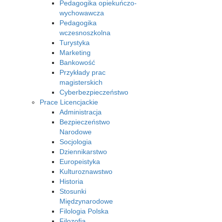
Pedagogika opiekuńczo-
wychowawcza
Pedagogika
wczesnoszkolna
Turystyka
Marketing
Bankowość
Przykłady prac
magisterskich
Cyberbezpieczeństwo
Prace Licencjackie
Administracja
Bezpieczeństwo
Narodowe
Socjologia
Dziennikarstwo
Europeistyka
Kulturoznawstwo
Historia
Stosunki
Międzynarodowe
Filologia Polska
Filozofia