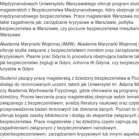
Międzynarodowych Uniwersytetu Warszawskiego oferuje program stud
magisterskich z Bezpieczeństwa Międzynarodowego, który obejmuje r
międzynarodowego bezpieczeństwa. Prace magisterskie Warszawa m
takie zagadnienia jak: zarządzanie kryzysowe w Warszawie, polityka
bezpieczeństwa w Warszawie, czy poczucie bezpieczeństwa mieszkań
Warszawa
Akademia Marynarki Wojennej (AMW): Akademia Marynarki Wojennej 
oferuje studia związane z bezpieczeństwem morskim oraz zarządzani
kryzysowym. Pisanie prac Gdynia to procedura obejmująca badanie tak
jak bezpieczeństwo żeglugi w Gdyni, ochorna IK Gdynia, czy bezpiecz
turystów w Gdyni
Studenci piszący pracę magisterską z dziedziny bezpieczeństwa w Po
dostęp do renomowanych uczelni, takich jak Uniwersytet im. Adama Mi
czy Akademia Wychowania Fizycznego, gdzie oferowane są programy s
dziedziny. Proces tworzenia pracy magisterskiej obejmuje wybór temat
związanego z bezpieczeństwem, analizę literatury naukowej oraz czę
przeprowadzenia badań terenowych lub zbierania danych. Poznań to m
oferuje bogate zasoby biblioteczne i dostęp do ekspertów związanych 
bezpieczeństwa. Prace magisterskie z tej dziedziny często zajmują się
zagadnieniami związanymi z bezpieczeństwem narodowym,
cyberbezpieczeństwem, zarządzaniem kryzysowym lub innymi aspekt