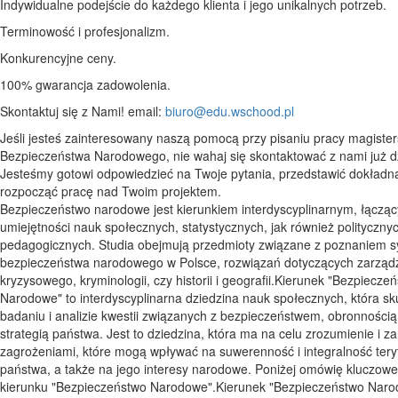
Indywidualne podejście do każdego klienta i jego unikalnych potrzeb.
Terminowość i profesjonalizm.
Konkurencyjne ceny.
100% gwarancja zadowolenia.
Skontaktuj się z Nami! email:
biuro@edu.wschood.pl
Jeśli jesteś zainteresowany naszą pomocą przy pisaniu pracy magisters
Bezpieczeństwa Narodowego, nie wahaj się skontaktować z nami już dz
Jesteśmy gotowi odpowiedzieć na Twoje pytania, przedstawić dokładn
rozpocząć pracę nad Twoim projektem.
Bezpieczeństwo narodowe jest kierunkiem interdyscyplinarnym, łącząc
umiejętności nauk społecznych, statystycznych, jak również politycznyc
pedagogicznych. Studia obejmują przedmioty związane z poznaniem 
bezpieczeństwa narodowego w Polsce, rozwiązań dotyczących zarząd
kryzysowego, kryminologii, czy historii i geografii.Kierunek "Bezpiecze
Narodowe" to interdyscyplinarna dziedzina nauk społecznych, która sk
badaniu i analizie kwestii związanych z bezpieczeństwem, obronnością
strategią państwa. Jest to dziedzina, która ma na celu zrozumienie i z
zagrożeniami, które mogą wpływać na suwerenność i integralność teryt
państwa, a także na jego interesy narodowe. Poniżej omówię kluczowe
kierunku "Bezpieczeństwo Narodowe".Kierunek "Bezpieczeństwo Narod