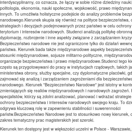
interdyscyplinarny, co oznacza, że łączy w sobie różne dziedziny nauki,
politologia, ekonomia, nauki społeczne, wojskowość, prawo międzynar
innych. To umożliwia holistyczne podejście do analizy problemów bez
narodowego.Kierunek skupia się również na polityce bezpieczeństwa, c
strategiach i decyzjach podejmowanych przez państwo w celu ochrony
terytorium i interesów narodowych. Studenci analizują politykę obronną
dyplomację, rozbrojenie i inne aspekty związane z zarządzaniem kryz
Bezpieczeństwo narodowe nie jest ograniczone tylko do działań wewn
państwa. Kierunek bada także międzynarodowe aspekty bezpieczeńst
stosunki międzynarodowe, sojusze militarno-polityczne, międzynarod
organizacje bezpieczeństwa i prawo międzynarodowe.Studenci tego k
często są przygotowywani do pracy w instytucjach rządowych, takich j
ministerstwa obrony, służby specjalne, czy dyplomatyczne placówki, g
zajmować się analizą i zarządzaniem zagrożeniami dla bezpieczeństw
narodowego. Kierunek "Bezpieczeństwo Narodowe" jest istotny w kont
zmieniających się realiów międzynarodowych i narodowych zagrożeń.
specjalistów, którzy są zdolni analizować, planować i wdrażać strategie
ochrony bezpieczeństwa i interesów narodowych swojego kraju. To dzi
odgrywa kluczową rolę w zapewnieniu stabilności i suwerenności
państw.Bezpieczeństwo Narodowe jest to stosunkowo nowy kierunek, d
zakres tematyczny prac magisterskich jest szeroki.
Kierunek ten dostępny jest w większości uczelni w Polsce - Warszawie,