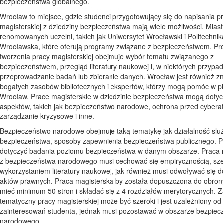
bezpieczeństwa globalnego.
Wrocław to miejsce, gdzie studenci przygotowujący się do napisania p
magisterskiej z dziedziny bezpieczeństwa mają wiele możliwości. Mias
renomowanych uczelni, takich jak Uniwersytet Wrocławski i Politechnik
Wrocławska, które oferują programy związane z bezpieczeństwem. Pr
tworzenia pracy magisterskiej obejmuje wybór tematu związanego z
bezpieczeństwem, przegląd literatury naukowej i, w niektórych przypa
przeprowadzanie badań lub zbieranie danych. Wrocław jest również z
bogatych zasobów bibliotecznych i ekspertów, którzy mogą pomóc w pi
Wrocław. Prace magisterskie w dziedzinie bezpieczeństwa mogą dotyc
aspektów, takich jak bezpieczeństwo narodowe, ochrona przed cybera
zarządzanie kryzysowe i inne.
Bezpieczeństwo narodowe obejmuje taką tematykę jak działalność slu
bezpieczeństwa, sposoby zapewnienia bezpieczeństwa publicznego. 
dotyczyć badania poziomu bezpieczeństwa w danym obszarze. Praca 
z bezpieczeństwa narodowego musi cechować się empirycznością, sz
wykorzystaniem literatury naukowej, jak również musi odwoływać się d
aktów prawnych. Praca magisterska by została dopuszczona do obron
mieć minimum 50 stron i składać się z 4 rozdziałów merytorycznych. 
tematyczny pracy magisterskiej może być szeroki i jest uzależniony od
zainteresowań studenta, jednak musi pozostawać w obszarze bezpiec
narodowego.