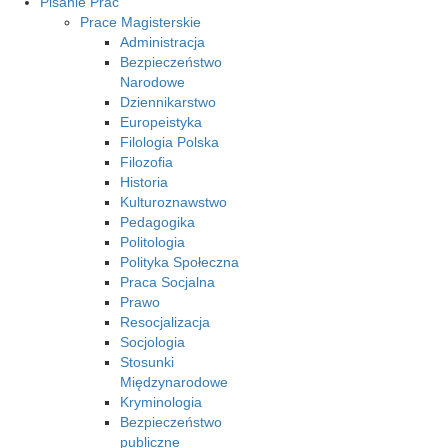
Pisanie Prac
Prace Magisterskie
Administracja
Bezpieczeństwo
Narodowe
Dziennikarstwo
Europeistyka
Filologia Polska
Filozofia
Historia
Kulturoznawstwo
Pedagogika
Politologia
Polityka Społeczna
Praca Socjalna
Prawo
Resocjalizacja
Socjologia
Stosunki
Międzynarodowe
Kryminologia
Bezpieczeństwo
publiczne