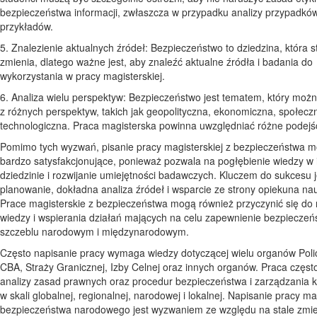
bezpieczeństwa informacji, zwłaszcza w przypadku analizy przypadków
przykładów.
5. Znalezienie aktualnych źródeł: Bezpieczeństwo to dziedzina, która st
zmienia, dlatego ważne jest, aby znaleźć aktualne źródła i badania do
wykorzystania w pracy magisterskiej.
6. Analiza wielu perspektyw: Bezpieczeństwo jest tematem, który moż
z różnych perspektyw, takich jak geopolityczna, ekonomiczna, społecz
technologiczna. Praca magisterska powinna uwzględniać różne podejśc
Pomimo tych wyzwań, pisanie pracy magisterskiej z bezpieczeństwa 
bardzo satysfakcjonujące, ponieważ pozwala na pogłębienie wiedzy w i
dziedzinie i rozwijanie umiejętności badawczych. Kluczem do sukcesu 
planowanie, dokładna analiza źródeł i wsparcie ze strony opiekuna n
Prace magisterskie z bezpieczeństwa mogą również przyczynić się do
wiedzy i wspierania działań mających na celu zapewnienie bezpieczeń
szczeblu narodowym i międzynarodowym.
Często napisanie pracy wymaga wiedzy dotyczącej wielu organów Polic
CBA, Straży Granicznej, Izby Celnej oraz innych organów. Praca częs
analizy zasad prawnych oraz procedur bezpieczeństwa i zarządzania
w skali globalnej, regionalnej, narodowej i lokalnej. Napisanie pracy ma
bezpieczeństwa narodowego jest wyzwaniem ze względu na stale zmie