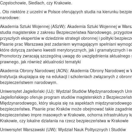
Częstochowie, Siedlach, czy Krakowie.
. Oto niektóre z uczelni w Polsce oferujących studia na kierunku bezp
narodowe:
Akademia Sztuki Wojennej (ASzW): Akademia Sztuki Wojennej w Warsz
studia magisterskie z zakresu Bezpieczeństwa Narodowego, przygoto
przyszłych ekspertów w dziedzinie strategii obronnej i polityki bezpiec
Pisanie prac Warszawa jest zadaniem wymagającym spełniani wymog
które dotyczą zarówno kwestii merytorycznych, jak i gramatycznych i e
Promotorzy zwracają szczególną uwagę do uwzględnienia aktualnego 
prawnego, jak również aktualności tematyki
Akademia Obrony Narodowej (AON): Akademia Obrony Narodowej w W
instytucja skupiająca się na edukacji i szkoleniach związanych z obronn
bezpieczeństwem narodowym.
Uniwersytet Jagielloński (UJ): Wydział Studiów Międzynarodowych Uni
Jagiellońskiego oferuje program studiów magisterskich z Bezpieczeńs
Międzynarodowego, który skupia się na aspektach międzynarodowego
bezpieczeństwa. Pisanie prac Kraków może obejmować takie zagadnie
bezpieczeństwo impre masowych w Krakowie, ochorna infrastruktury k
Krakowie, czy lokalne działania na rzecz bezpieczeństwa w Krakowie
Uniwersytet Warszawski (UW): Wydział Nauk Politycznych i Studiów