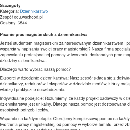
Szczegóły
Kategoria:
Dziennikarstwo
Zespół edu.wschood.pl
Odsłony: 6544
Pisanie prac magisterskich z dziennikarstwa
Jesteś studentem magisterskim zainteresowanym dziennikarstwem i p
wsparcia w napisaniu swojej pracy magisterskiej? Nasza firma specjaliz
zapewnianiu profesjonalnej pomocy w tworzeniu doskonałych prac mag
dziedziny dziennikarstwa.
Dlaczego warto wybrać naszą pomoc?
Eksperci w dziedzinie dziennikarstwa: Nasz zespół składa się z doświ
dziennikarzy, redaktorów i ekspertów w dziedzinie mediów, którzy maj
wiedzę i praktyczne doświadczenie.
Indywidualne podejście: Rozumiemy, że każdy projekt badawczy w dzie
dziennikarstwa jest unikalny. Dlatego nasza pomoc jest dostosowana 
osobistych potrzeb i celów.
Wsparcie na każdym etapie: Oferujemy kompleksową pomoc na każdy
tworzenia pracy magisterskiej, od pomocy w wyborze tematu, przez zb
danych, analizę, po redakcję i formatowanie.