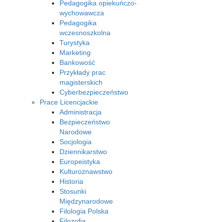
Pedagogika opiekuńczo-
wychowawcza
Pedagogika
wczesnoszkolna
Turystyka
Marketing
Bankowość
Przykłady prac
magisterskich
Cyberbezpieczeństwo
Prace Licencjackie
Administracja
Bezpieczeństwo
Narodowe
Socjologia
Dziennikarstwo
Europeistyka
Kulturoznawstwo
Historia
Stosunki
Międzynarodowe
Filologia Polska
Filozofia