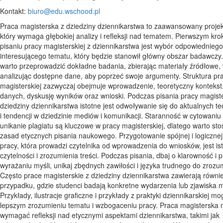
Kontakt:
biuro@edu.wschood.pl
Praca magisterska z dziedziny dziennikarstwa to zaawansowany proje
który wymaga głębokiej analizy i refleksji nad tematem. Pierwszym kr
pisaniu pracy magisterskiej z dziennikarstwa jest wybór odpowiedniego
interesującego tematu, który będzie stanowił główny obszar badawczy
warto przeprowadzić dokładne badania, zbierając materiały źródłowe,
analizując dostępne dane, aby poprzeć swoje argumenty. Struktura pr
magisterskiej zazwyczaj obejmuje wprowadzenie, teoretyczny kontekst,
danych, dyskusję wyników oraz wnioski. Podczas pisania pracy magiste
dziedziny dziennikarstwa istotne jest odwoływanie się do aktualnych teo
i tendencji w dziedzinie mediów i komunikacji. Staranność w cytowaniu
unikanie plagiatu są kluczowe w pracy magisterskiej, dlatego warto st
zasad etycznych pisania naukowego. Przygotowanie spójnej i logicznej 
pracy, która prowadzi czytelnika od wprowadzenia do wniosków, jest ist
czytelności i zrozumienia treści. Podczas pisania, dbaj o klarowność i 
wyrażaniu myśli, unikaj zbędnych zawiłości i języka trudnego do zrozu
Często prace magisterskie z dziedziny dziennikarstwa zawierają równie
przypadku, gdzie studenci badają konkretne wydarzenia lub zjawiska 
Przykłady, ilustracje graficzne i przykłady z praktyki dziennikarskiej 
lepszym zrozumieniu tematu i wzbogaceniu pracy. Praca magisterska
wymagać refleksji nad etycznymi aspektami dziennikarstwa, takimi jak