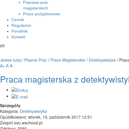
Poprawa prac
magisterskich
Prace podyplomowe
Cennik
Regulamin
Poradnik
Kontakt
e5
Jestes tutaj
/
Pisanie Prac
/
Prace Magisterskie
/
Detektywistyka
/
Praca
A+
A
A-
Praca magisterska z detektywisty
Szczegóły
Kategoria:
Detektywistyka
Opublikowano: wtorek, 10, październik 2017 12:51
Zespół edu.wschood.pl
Odsłony: 3060