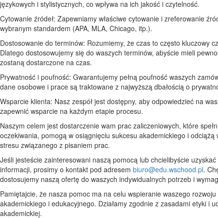
językowych i stylistycznych, co wpływa na ich jakość i czytelność.
Cytowanie źródeł: Zapewniamy właściwe cytowanie i zreferowanie źró
wybranym standardem (APA, MLA, Chicago, itp.).
Dostosowanie do terminów: Rozumiemy, że czas to często kluczowy cz
Dlatego dostosowujemy się do waszych terminów, abyście mieli pewno
zostaną dostarczone na czas.
Prywatność i poufność: Gwarantujemy pełną poufność waszych zamó
dane osobowe i prace są traktowane z najwyższą dbałością o prywatn
Wsparcie klienta: Nasz zespół jest dostępny, aby odpowiedzieć na wasz
zapewnić wsparcie na każdym etapie procesu.
Naszym celem jest dostarczenie wam prac zaliczeniowych, które speł
oczekiwania, pomogą w osiągnięciu sukcesu akademickiego i odciążą
stresu związanego z pisaniem prac.
Jeśli jesteście zainteresowani naszą pomocą lub chcielibyście uzyskać
informacji, prosimy o kontakt pod adresem
biuro@edu.wschood.pl
. Ch
dostosujemy naszą ofertę do waszych indywidualnych potrzeb i wyma
Pamiętajcie, że nasza pomoc ma na celu wspieranie waszego rozwoju
akademickiego i edukacyjnego. Działamy zgodnie z zasadami etyki i u
akademickiej.