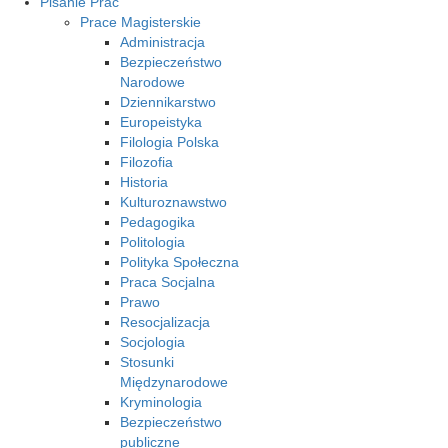
Pisanie Prac
Prace Magisterskie
Administracja
Bezpieczeństwo
Narodowe
Dziennikarstwo
Europeistyka
Filologia Polska
Filozofia
Historia
Kulturoznawstwo
Pedagogika
Politologia
Polityka Społeczna
Praca Socjalna
Prawo
Resocjalizacja
Socjologia
Stosunki
Międzynarodowe
Kryminologia
Bezpieczeństwo
publiczne