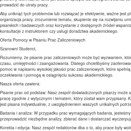
prowadzić do utraty pracy.
Aby uniknąć tych problemów lub rozwiązać je efektywnie, ważne jest p
organizacja pracy, zrozumienie tematu, skupienie się na rozwijaniu umi
pisarskich i badawczych oraz korzystanie z dostępnych źródeł wsparcia
konsultacje z instruktorem czy usługi doradztwa akademickiego.
Oferta Pomocy w Pisaniu Prac Zaliczeniowych
Szanowni Studenci,
Rozumiemy, że pisanie prac zaliczeniowych może być wyzwaniem, kt
czasu, umiejętności i zaangażowania. Dlatego chcielibyśmy zaoferowa
pomoc w napisaniu wysokiej jakości prac zaliczeniowych, które spełni
oczekiwania i pomogą w osiągnięciu sukcesu akademickiego.
Nasza oferta zawiera:
Pisanie prac od podstaw: Nasz zespół doświadczonych pisarzy może 
pracę zgodnie z wytycznymi i tematem, który został wam przypisany. 
jest pisana indywidualnie, z uwzględnieniem waszych unikalnych potrz
Badania i analiza: W przypadku prac wymagających badania, jesteśmy
przeprowadzić niezbędne analizy, zbierać dane i dostarczać wyczerpuj
Korekta i edycja: Nasz zespół redaktorów dba o to, aby prace były wo