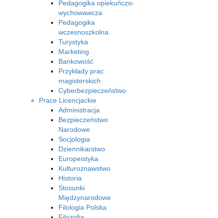
Pedagogika opiekuńczo-
wychowawcza
Pedagogika
wczesnoszkolna
Turystyka
Marketing
Bankowość
Przykłady prac
magisterskich
Cyberbezpieczeństwo
Prace Licencjackie
Administracja
Bezpieczeństwo
Narodowe
Socjologia
Dziennikarstwo
Europeistyka
Kulturoznawstwo
Historia
Stosunki
Międzynarodowe
Filologia Polska
Filozofia