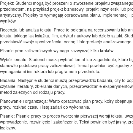
Projekt: Studenci mogą być proszeni o stworzenie projektu związanego
przedmiotem, na przykład projekt biznesowy, projekt inżynierski lub pro
artystyczny. Projekty te wymagają opracowania planu, implementacji i p
wyników.
Recenzja lub analiza tekstu: Prace te polegają na recenzowaniu lub a
tekstu, takiego jak książka, film, artykuł naukowy lub dzieło sztuki. St
przedstawić swoje spostrzeżenia, ocenę i interpretację analizowanego 
Pisanie prac zaliczeniowych wymaga zazwyczaj kilku kroków:
Wybór tematu: Studenci muszą wybrać temat lub zagadnienie, które b
stanowiło podstawę pracy zaliczeniowej. Temat powinien być zgodny z
wymaganiami instruktora lub programem przedmiotu.
Badania: Następnie studenci muszą przeprowadzić badania, czy to po
czytanie literatury, zbieranie danych, przeprowadzanie eksperymentów
metod zależnych od rodzaju pracy.
Planowanie i organizacja: Warto opracować plan pracy, który obejmuje 
pracy, rozkład czasu i listę zadań do wykonania.
Pisanie: Pisanie pracy to proces tworzenia pierwszej wersji tekstu, uwz
wprowadzenie, rozwinięcie i zakończenie. Tekst powinien być jasny, zr
logiczny.