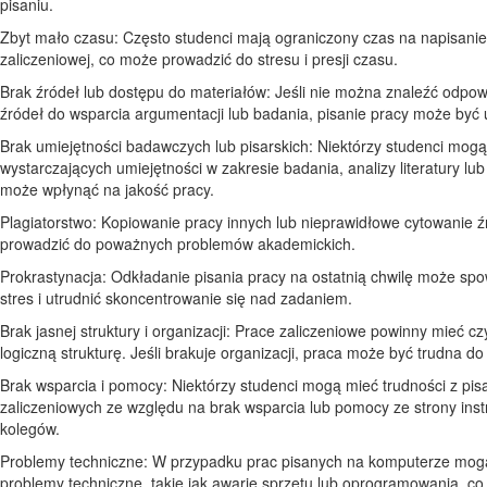
pisaniu.
Zbyt mało czasu: Często studenci mają ograniczony czas na napisanie
zaliczeniowej, co może prowadzić do stresu i presji czasu.
Brak źródeł lub dostępu do materiałów: Jeśli nie można znaleźć odpow
źródeł do wsparcia argumentacji lub badania, pisanie pracy może być 
Brak umiejętności badawczych lub pisarskich: Niektórzy studenci mogą
wystarczających umiejętności w zakresie badania, analizy literatury lub
może wpłynąć na jakość pracy.
Plagiatorstwo: Kopiowanie pracy innych lub nieprawidłowe cytowanie 
prowadzić do poważnych problemów akademickich.
Prokrastynacja: Odkładanie pisania pracy na ostatnią chwilę może s
stres i utrudnić skoncentrowanie się nad zadaniem.
Brak jasnej struktury i organizacji: Prace zaliczeniowe powinny mieć czy
logiczną strukturę. Jeśli brakuje organizacji, praca może być trudna do
Brak wsparcia i pomocy: Niektórzy studenci mogą mieć trudności z pi
zaliczeniowych ze względu na brak wsparcia lub pomocy ze strony inst
kolegów.
Problemy techniczne: W przypadku prac pisanych na komputerze mog
problemy techniczne, takie jak awarie sprzętu lub oprogramowania, c