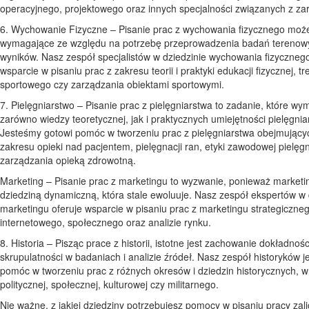
operacyjnego, projektowego oraz innych specjalności związanych z z
6. Wychowanie Fizyczne – Pisanie prac z wychowania fizycznego moż
wymagające ze względu na potrzebę przeprowadzenia badań terenowyc
wyników. Nasz zespół specjalistów w dziedzinie wychowania fizycznego
wsparcie w pisaniu prac z zakresu teorii i praktyki edukacji fizycznej, t
sportowego czy zarządzania obiektami sportowymi.
7. Pielęgniarstwo – Pisanie prac z pielęgniarstwa to zadanie, które w
zarówno wiedzy teoretycznej, jak i praktycznych umiejętności pielęgnia
Jesteśmy gotowi pomóc w tworzeniu prac z pielęgniarstwa obejmujący
zakresu opieki nad pacjentem, pielęgnacji ran, etyki zawodowej pielęg
zarządzania opieką zdrowotną.
Marketing – Pisanie prac z marketingu to wyzwanie, ponieważ marketin
dziedziną dynamiczną, która stale ewoluuje. Nasz zespół ekspertów w 
marketingu oferuje wsparcie w pisaniu prac z marketingu strategiczne
internetowego, społecznego oraz analizie rynku.
8. Historia – Pisząc prace z historii, istotne jest zachowanie dokładności
skrupulatności w badaniach i analizie źródeł. Nasz zespół historyków j
pomóc w tworzeniu prac z różnych okresów i dziedzin historycznych, w 
politycznej, społecznej, kulturowej czy militarnego.
Nie ważne, z jakiej dziedziny potrzebujesz pomocy w pisaniu pracy zali