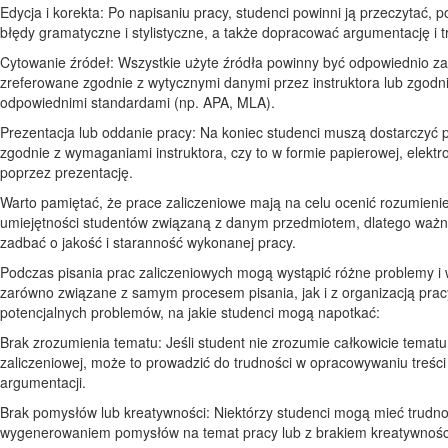
Edycja i korekta: Po napisaniu pracy, studenci powinni ją przeczytać, 
błędy gramatyczne i stylistyczne, a także dopracować argumentację i t
Cytowanie źródeł: Wszystkie użyte źródła powinny być odpowiednio z
zreferowane zgodnie z wytycznymi danymi przez instruktora lub zgodn
odpowiednimi standardami (np. APA, MLA).
Prezentacja lub oddanie pracy: Na koniec studenci muszą dostarczyć 
zgodnie z wymaganiami instruktora, czy to w formie papierowej, elektro
poprzez prezentację.
Warto pamiętać, że prace zaliczeniowe mają na celu ocenić rozumienie
umiejętności studentów związaną z danym przedmiotem, dlatego ważne
zadbać o jakość i staranność wykonanej pracy.
Podczas pisania prac zaliczeniowych mogą wystąpić różne problemy i
zarówno związane z samym procesem pisania, jak i z organizacją pracy
potencjalnych problemów, na jakie studenci mogą napotkać:
Brak zrozumienia tematu: Jeśli student nie zrozumie całkowicie tematu
zaliczeniowej, może to prowadzić do trudności w opracowywaniu treści 
argumentacji.
Brak pomysłów lub kreatywności: Niektórzy studenci mogą mieć trudno
wygenerowaniem pomysłów na temat pracy lub z brakiem kreatywności