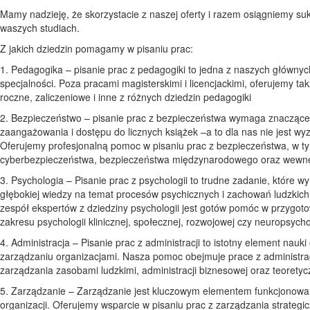
Mamy nadzieję, że skorzystacie z naszej oferty i razem osiągniemy su
waszych studiach.
Z jakich dziedzin pomagamy w pisaniu prac:
1. Pedagogika – pisanie prac z pedagogiki to jedna z naszych głównyc
specjalności. Poza pracami magisterskimi i licencjackimi, oferujemy ta
roczne, zaliczeniowe i inne z różnych dziedzin pedagogiki
2. Bezpieczeństwo – pisanie prac z bezpieczeństwa wymaga znacząc
zaangażowania i dostępu do licznych książek –a to dla nas nie jest w
Oferujemy profesjonalną pomoc w pisaniu prac z bezpieczeństwa, w t
cyberbezpieczeństwa, bezpieczeństwa międzynarodowego oraz wewn
3. Psychologia – Pisanie prac z psychologii to trudne zadanie, które 
głębokiej wiedzy na temat procesów psychicznych i zachowań ludzkich
zespół ekspertów z dziedziny psychologii jest gotów pomóc w przygoto
zakresu psychologii klinicznej, społecznej, rozwojowej czy neuropsychol
4. Administracja – Pisanie prac z administracji to istotny element nauki
zarządzaniu organizacjami. Nasza pomoc obejmuje prace z administracj
zarządzania zasobami ludzkimi, administracji biznesowej oraz teoretyc
5. Zarządzanie – Zarządzanie jest kluczowym elementem funkcjonowa
organizacji. Oferujemy wsparcie w pisaniu prac z zarządzania strategi