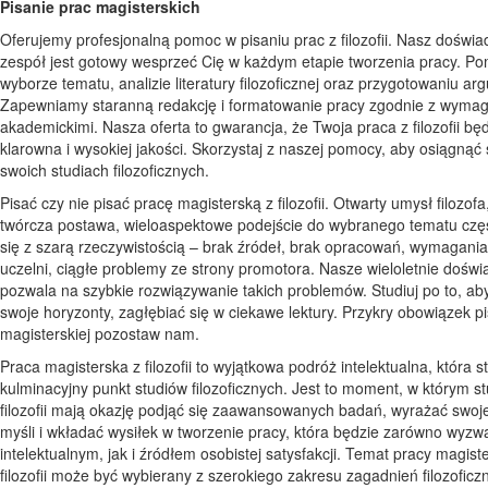
Pisanie prac magisterskich
Oferujemy profesjonalną pomoc w pisaniu prac z filozofii. Nasz doświ
zespół jest gotowy wesprzeć Cię w każdym etapie tworzenia pracy. 
wyborze tematu, analizie literatury filozoficznej oraz przygotowaniu ar
Zapewniamy staranną redakcję i formatowanie pracy zgodnie z wyma
akademickimi. Nasza oferta to gwarancja, że Twoja praca z filozofii bę
klarowna i wysokiej jakości. Skorzystaj z naszej pomocy, aby osiągnąć
swoich studiach filozoficznych.
Pisać czy nie pisać pracę magisterską z filozofii. Otwarty umysł filozofa
twórcza postawa, wieloaspektowe podejście do wybranego tematu czę
się z szarą rzeczywistością – brak źródeł, brak opracowań, wymagani
uczelni, ciągłe problemy ze strony promotora. Nasze wieloletnie dośw
pozwala na szybkie rozwiązywanie takich problemów. Studiuj po to, ab
swoje horyzonty, zagłębiać się w ciekawe lektury. Przykry obowiązek p
magisterskiej pozostaw nam.
Praca magisterska z filozofii to wyjątkowa podróż intelektualna, która s
kulminacyjny punkt studiów filozoficznych. Jest to moment, w którym s
filozofii mają okazję podjąć się zaawansowanych badań, wyrażać swoj
myśli i wkładać wysiłek w tworzenie pracy, która będzie zarówno wyz
intelektualnym, jak i źródłem osobistej satysfakcji. Temat pracy magiste
filozofii może być wybierany z szerokiego zakresu zagadnień filozoficz