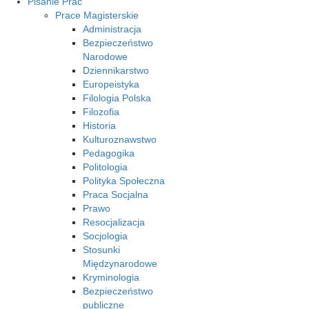
Pisanie Prac
Prace Magisterskie
Administracja
Bezpieczeństwo
Narodowe
Dziennikarstwo
Europeistyka
Filologia Polska
Filozofia
Historia
Kulturoznawstwo
Pedagogika
Politologia
Polityka Społeczna
Praca Socjalna
Prawo
Resocjalizacja
Socjologia
Stosunki
Międzynarodowe
Kryminologia
Bezpieczeństwo
publiczne