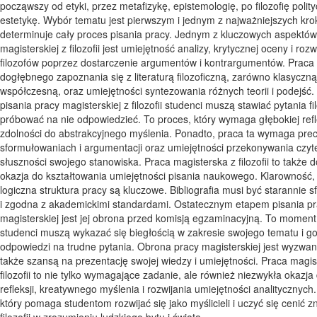
począwszy od etyki, przez metafizykę, epistemologię, po filozofię polit
estetykę. Wybór tematu jest pierwszym i jednym z najważniejszych kro
determinuje cały proces pisania pracy. Jednym z kluczowych aspektów
magisterskiej z filozofii jest umiejętność analizy, krytycznej oceny i rozw
filozofów poprzez dostarczenie argumentów i kontrargumentów. Prac
dogłębnego zapoznania się z literaturą filozoficzną, zarówno klasyczną,
współczesną, oraz umiejętności syntezowania różnych teorii i podejść
pisania pracy magisterskiej z filozofii studenci muszą stawiać pytania fil
próbować na nie odpowiedzieć. To proces, który wymaga głębokiej refle
zdolności do abstrakcyjnego myślenia. Ponadto, praca ta wymaga prec
sformułowaniach i argumentacji oraz umiejętności przekonywania czyte
słuszności swojego stanowiska. Praca magisterska z filozofii to także 
okazja do kształtowania umiejętności pisania naukowego. Klarowność, 
logiczna struktura pracy są kluczowe. Bibliografia musi być starannie
i zgodna z akademickimi standardami. Ostatecznym etapem pisania p
magisterskiej jest jej obrona przed komisją egzaminacyjną. To moment
studenci muszą wykazać się biegłością w zakresie swojego tematu i g
odpowiedzi na trudne pytania. Obrona pracy magisterskiej jest wyzwan
także szansą na prezentację swojej wiedzy i umiejętności. Praca magis
filozofii to nie tylko wymagające zadanie, ale również niezwykła okazja
refleksji, kreatywnego myślenia i rozwijania umiejętności analitycznych
który pomaga studentom rozwijać się jako myślicieli i uczyć się cenić 
filozofii w zrozumieniu ludzkiego bytu i świata.