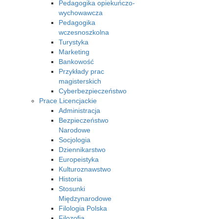
Pedagogika opiekuńczo-
wychowawcza
Pedagogika
wczesnoszkolna
Turystyka
Marketing
Bankowość
Przykłady prac
magisterskich
Cyberbezpieczeństwo
Prace Licencjackie
Administracja
Bezpieczeństwo
Narodowe
Socjologia
Dziennikarstwo
Europeistyka
Kulturoznawstwo
Historia
Stosunki
Międzynarodowe
Filologia Polska
Filozofia