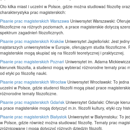
Oto kilka miast i uczelni w Polsce, gdzie można studiować filozofię oraz
charakterystyka prac magisterskich:
Pisanie prac magisterskich Warszawa
Uniwersytet Warszawski: Oferuje
filozoficzne na różnych poziomach, a prace magisterskie dotyczą szer
spektrum zagadnień filozoficznych.
Pisanie prac magisterskich Kraków
Uniwersytet Jagielloński: Jest jedn
najstarszych uniwersytetów w Europie, oferującym studia filozoficzne. 
magisterskie mogą skupiać się na filozofii teoretycznej i praktycznej.
Pisanie prac magisterskich Poznań
Uniwersytet im. Adama Mickiewicza
kierunek filozofia, a studenci mogą wybierać różnorodne tematy prac m
od etyki po filozofię nauki.
Pisanie prac magisterskich Wrocław
Uniwersytet Wrocławski: To jedna
uczelni w Polsce, gdzie studenci filozofii mogą pisać prace magisterski
różnorodne tematy filozoficzne.
Pisanie prac magisterskich Gdańsk
Uniwersytet Gdański: Oferuje kierun
a prace magisterskie mogą dotyczyć m.in. filozofii kultury, etyki czy histori
Pisanie prac magisterskich Białystok
Uniwersytet w Białymstoku: To jed
w Polsce, gdzie również można studiować filozofię. Tematy prac magis
zróżnicowane i mogą dotyczyć różnych dziedzin filozofii.