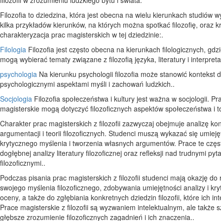
Filozofia to dziedzina, która jest obecna na wielu kierunkach studiów 
kilka przykładów kierunków, na których można spotkać filozofię, oraz k
charakteryzacja prac magisterskich w tej dziedzinie:.
Filologia
Filozofia jest często obecna na kierunkach filologicznych, gdz
mogą wybierać tematy związane z filozofią języka, literatury i interpretac
psychologia
Na kierunku psychologii filozofia może stanowić kontekst 
psychologicznymi aspektami myśli i zachowań ludzkich..
Socjologia
Filozofia społeczeństwa i kultury jest ważna w socjologii. Pr
magisterskie mogą dotyczyć filozoficznych aspektów społeczeństwa i t
Charakter prac magisterskich z filozofii zazwyczaj obejmuje analizę kon
argumentacji i teorii filozoficznych. Studenci muszą wykazać się umieję
krytycznego myślenia i tworzenia własnych argumentów. Prace te czę
dogłębnej analizy literatury filozoficznej oraz refleksji nad trudnymi pyt
filozoficznymi..
Podczas pisania prac magisterskich z filozofii studenci mają okazję do 
swojego myślenia filozoficznego, zdobywania umiejętności analizy i kry
oceny, a także do zgłębiania konkretnych dziedzin filozofii, które ich int
Prace magisterskie z filozofii są wyzwaniem intelektualnym, ale także 
głębsze zrozumienie filozoficznych zagadnień i ich znaczenia..