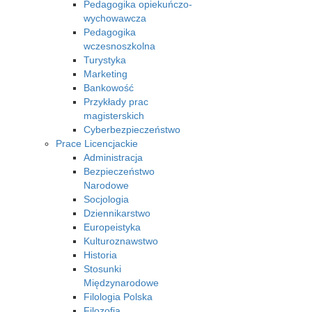
Pedagogika opiekuńczo-
wychowawcza
Pedagogika
wczesnoszkolna
Turystyka
Marketing
Bankowość
Przykłady prac
magisterskich
Cyberbezpieczeństwo
Prace Licencjackie
Administracja
Bezpieczeństwo
Narodowe
Socjologia
Dziennikarstwo
Europeistyka
Kulturoznawstwo
Historia
Stosunki
Międzynarodowe
Filologia Polska
Filozofia