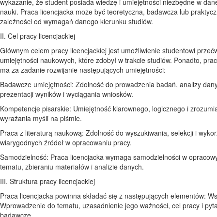
wykazanie, że student posiada wiedzę i umiejętności niezbędne w dane
nauki. Praca licencjacka może być teoretyczna, badawcza lub praktyc
zależności od wymagań danego kierunku studiów.
II. Cel pracy licencjackiej
Głównym celem pracy licencjackiej jest umożliwienie studentowi przeć
umiejętności naukowych, które zdobył w trakcie studiów. Ponadto, prac
ma za zadanie rozwijanie następujących umiejętności:
Badawcze umiejętności: Zdolność do prowadzenia badań, analizy dan
prezentacji wyników i wyciągania wniosków.
Kompetencje pisarskie: Umiejętność klarownego, logicznego i zrozumi
wyrażania myśli na piśmie.
Praca z literaturą naukową: Zdolność do wyszukiwania, selekcji i wykor
wiarygodnych źródeł w opracowaniu pracy.
Samodzielność: Praca licencjacka wymaga samodzielności w opracow
tematu, zbieraniu materiałów i analizie danych.
III. Struktura pracy licencjackiej
Praca licencjacka powinna składać się z następujących elementów: Ws
Wprowadzenie do tematu, uzasadnienie jego ważności, cel pracy i pyt
badawcze.