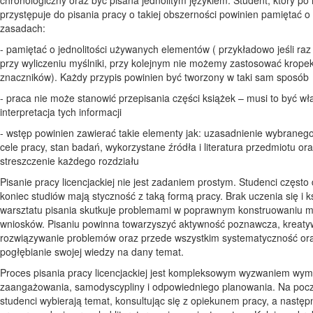
przystępuje do pisania pracy o takiej obszerności powinien pamiętać o 
zasadach:
- pamiętać o jednolitości używanych elementów ( przykładowo jeśli ra
przy wyliczeniu myślniki, przy kolejnym nie możemy zastosować krope
znaczników). Każdy przypis powinien być tworzony w taki sam sposób
- praca nie może stanowić przepisania części książek – musi to być w
interpretacja tych informacji
- wstęp powinien zawierać takie elementy jak: uzasadnienie wybraneg
cele pracy, stan badań, wykorzystane źródła i literatura przedmiotu ora
streszczenie każdego rozdziału
Pisanie pracy licencjackiej nie jest zadaniem prostym. Studenci często
koniec studiów mają styczność z taką formą pracy. Brak uczenia się i k
warsztatu pisania skutkuje problemami w poprawnym konstruowaniu my
wniosków. Pisaniu powinna towarzyszyć aktywność poznawcza, kreat
rozwiązywanie problemów oraz przede wszystkim systematyczność ora
pogłębianie swojej wiedzy na dany temat.
Proces pisania pracy licencjackiej jest kompleksowym wyzwaniem wy
zaangażowania, samodyscypliny i odpowiedniego planowania. Na pocz
studenci wybierają temat, konsultując się z opiekunem pracy, a następ