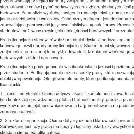
przeprowadzają przegląd literatury związanej z tematem. Kolejnym kro
sformułowanie celów i pytań badawczych oraz zbieranie danych, jeśli p
badawcza. Po analizie wyników, następuje redakcja tekstu, dbając o log
jasne przedstawienie wniosków. Ostatecznym etapem jest dokładna ko
zapewniająca poprawność językową i stylistyczną całej pracy. Proces t
studentowi możliwość rozwinięcia umiejętności badawczych i prezentacj
Praca licencjacka stanowi również przedmiot dyskusji podczas egzami
końcowego, czyli obrony pracy licencjackiej. Student musi się wówcza
znajomościa poruszanej tematyki, udowodnić, iż dokonał właściwego
badawczych, źródeł i opracowań.
Praca licencjacka podlega ocenie w celu określenia jakości i poziomu
przez studenta. Podlegają ocenie różne aspekty pracy, które pozwalają
obiektywną ewaluację. Oto główne elementy, które podlegają ocenie p
licencjackiej:
1. Treść i merytoryka: Ocena dotyczy jakości i kompletności zawartośc
tym kontekście sprawdzane są głębia i trafność analizy, precyzja prze
wyników oraz umiejętność wnioskowania i argumentowania na podsta
zebranych danych.
2. Struktura i organizacja: Ocena dotyczy układu i klarowności prezenta
Sprawdzane jest, czy praca ma spójny i logiczny układ, czy wszystkie 
składają się na jednolitą całość.