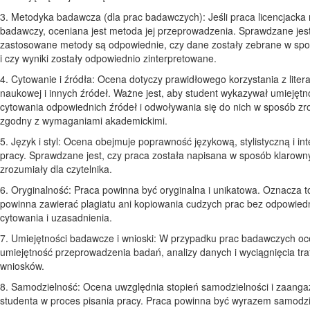
3. Metodyka badawcza (dla prac badawczych): Jeśli praca licencjacka
badawczy, oceniana jest metoda jej przeprowadzenia. Sprawdzane jest
zastosowane metody są odpowiednie, czy dane zostały zebrane w spo
i czy wyniki zostały odpowiednio zinterpretowane.
4. Cytowanie i źródła: Ocena dotyczy prawidłowego korzystania z litera
naukowej i innych źródeł. Ważne jest, aby student wykazywał umiejętn
cytowania odpowiednich źródeł i odwoływania się do nich w sposób zro
zgodny z wymaganiami akademickimi.
5. Język i styl: Ocena obejmuje poprawność językową, stylistyczną i in
pracy. Sprawdzane jest, czy praca została napisana w sposób klarowny
zrozumiały dla czytelnika.
6. Oryginalność: Praca powinna być oryginalna i unikatowa. Oznacza to
powinna zawierać plagiatu ani kopiowania cudzych prac bez odpowied
cytowania i uzasadnienia.
7. Umiejętności badawcze i wnioski: W przypadku prac badawczych oc
umiejętność przeprowadzenia badań, analizy danych i wyciągnięcia tr
wniosków.
8. Samodzielność: Ocena uwzględnia stopień samodzielności i zaang
studenta w proces pisania pracy. Praca powinna być wyrazem samodz