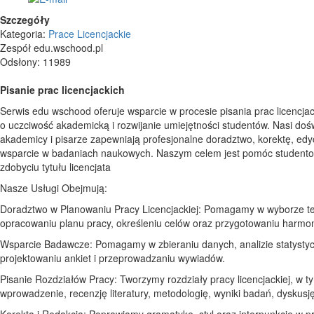
Szczegóły
Kategoria:
Prace Licencjackie
Zespół edu.wschood.pl
Odsłony: 11989
Pisanie prac licencjackich
Serwis edu wschood oferuje wsparcie w procesie pisania prac licencjac
o uczciwość akademicką i rozwijanie umiejętności studentów. Nasi doś
akademicy i pisarze zapewniają profesjonalne doradztwo, korektę, edy
wsparcie w badaniach naukowych. Naszym celem jest pomóc student
zdobyciu tytułu licencjata
Nasze Usługi Obejmują:
Doradztwo w Planowaniu Pracy Licencjackiej: Pomagamy w wyborze t
opracowaniu planu pracy, określeniu celów oraz przygotowaniu harm
Wsparcie Badawcze: Pomagamy w zbieraniu danych, analizie statystyc
projektowaniu ankiet i przeprowadzaniu wywiadów.
Pisanie Rozdziałów Pracy: Tworzymy rozdziały pracy licencjackiej, w t
wprowadzenie, recenzję literatury, metodologię, wyniki badań, dyskusję 
Korekta i Redakcja: Poprawiamy gramatykę, styl oraz interpunkcję w p