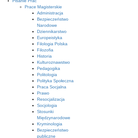
Pisanie Prac
Prace Magisterskie
Administracja
Bezpieczeństwo
Narodowe
Dziennikarstwo
Europeistyka
Filologia Polska
Filozofia
Historia
Kulturoznawstwo
Pedagogika
Politologia
Polityka Społeczna
Praca Socjalna
Prawo
Resocjalizacja
Socjologia
Stosunki
Międzynarodowe
Kryminologia
Bezpieczeństwo
publiczne