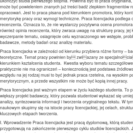
ukończyć studia pierwszego stopnia. Powinna być to praca oryginalna, 
może być powieleniem znanych już treści badź zlepkiem fragmentów 
opracowań. Jest to praca pisana pod kierunkiem promotora, który kont
merytorykę pracy oraz wymogi techniczne. Praca licencjacka podlega 
recenzenta. Oznacza to, że nie wystarczy pozytywna ocena promotora
również opinia recenzenta, który zwraca uwagę na strukturę pracy, jej
wyczerpanie tematu, osiagnięcie celu wyznaczonego we wstępie, prob
badawcze, metody badań oraz analizę materiału.
Praca licencjacka w zależności od kierunku przybiera różne formy – b
teoretyczne. Temat pracy powinien by zwiazany ze specjalnocia
kierunkiem kształcenia studenta. Kwestia wyboru tematu szczegółow
praktycznie nie ma ograniczeń – koniecznością jest podstawa źródłow
względu na jej rodzaj musi to być jednak praca rzetelna, na wysokim p
merytorycznym, a przede wszystkim nie może być kopią innej pracy.
Praca licencjacka jest ważnym etapem w życiu każdego studenta. To p
większy projekt badawczy, który pozwala studentowi wykazać się umie
analizy, syntezowania informacji i tworzenia oryginalnego tekstu. W tym
naukowym skupimy się na istocie pracy licencjackiej, jej celach, struktu
kluczowych etapach tworzenia.
I. Wprowadzenie Praca licencjacka jest pracą dyplomową, którą studen
przygotowują na zakończenie pierwszego cyklu studiów licencjackich. J