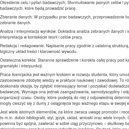
Określenie celu i pytań badawczych: Sformułowanie jasnych celów i py
badawczych, które będą prowadzić pracę.
Zbieranie danych: W przypadku prac badawczych, przeprowadzenie b
zebranie danych.
Analiza i interpretacja wyników: Dokładna analiza zebranych danych i i
interpretacja w kontekście teorii i celów pracy.
Redakcja i redagowanie: Napisanie pracy zgodnie z ustaloną strukturą
logiczny układ treści i klarowność wywodu.
Ostateczna korekta: Staranne sprawdzenie i korekta całej pracy pod k
gramatyki i interpunkcji.
Praca licencjacka jest ważnym krokiem w rozwoju studenta, który umo
zastosowanie zdobytej wiedzy w praktyce naukowej i zawodowej. To r
doskonała okazja, by zgłębić interesujący temat i pozyskać doświadcz
badawczej. Wymaga ona jednak zaangażowania, samodyscypliny i odp
organizacji czasu. Osoby, które podejdą do niej z odpowiednią determi
mogły cieszyć się z dumy z osiągnięcia tego ważnego etapu w swojej e
Jest wiele istotnych elementów, na które zwraca uwagę promotor i rec
to m.in. dobór bibliografii, styl, język, układ, wnioski oraz wiele innych.
powinna być spójna, zawierać w sobie ciąg przyczynowo – skutkowy b
chronologiczny oraz być pisana jednolitym językiem. Student, który po