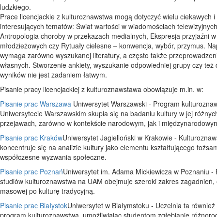
ludzkiego.
Prace licencjackie z kulturoznawstwa mogą dotyczyć wielu ciekawych i
interesujących tematów: Świat wartości w wiadomościach telewizyjnych
Antropologia choroby w przekazach medialnych, Ekspresja przyjaźni w
młodzieżowych czy Rytuały cielesne – konwencja, wybór, przymus. Na
wymaga zarówno wyszukanej literatury, a często także przeprowadzen
własnych. Stworzenie ankiety, wyszukanie odpowiedniej grupy czy też 
wyników nie jest zadaniem łatwym.
Pisanie pracy licencjackiej z kulturoznawstawa obowiązuje m.in. w:
Pisanie prac Warszawa
Uniwersytet Warszawski - Program kulturozna
Uniwersytecie Warszawskim skupia się na badaniu kultury w jej różnyc
przejawach, zarówno w kontekście narodowym, jak i międzynarodowy
Pisanie prac Kraków
Uniwersytet Jagielloński w Krakowie - Kulturozna
koncentruje się na analizie kultury jako elementu kształtującego tożsa
współczesne wyzwania społeczne.
Pisanie prac Poznań
Uniwersytet im. Adama Mickiewicza w Poznaniu -
studiów kulturoznawstwa na UAM obejmuje szeroki zakres zagadnień, 
masowej po kulturę tradycyjną.
Pisanie prac Białystok
Uniwersytet w Białymstoku - Uczelnia ta również 
program kulturoznawstwa, umożliwiając studentom zgłębianie różnor