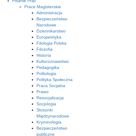
Pisanie Prac
Prace Magisterskie
Administracja
Bezpieczeństwo
Narodowe
Dziennikarstwo
Europeistyka
Filologia Polska
Filozofia
Historia
Kulturoznawstwo
Pedagogika
Politologia
Polityka Społeczna
Praca Socjalna
Prawo
Resocjalizacja
Socjologia
Stosunki
Międzynarodowe
Kryminologia
Bezpieczeństwo
publiczne