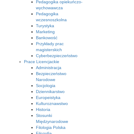
Pedagogika opiekuńczo-
wychowawcza
Pedagogika
wczesnoszkolna
Turystyka
Marketing
Bankowość
Przykłady prac
magisterskich
Cyberbezpieczeństwo
Prace Licencjackie
Administracja
Bezpieczeństwo
Narodowe
Socjologia
Dziennikarstwo
Europeistyka
Kulturoznawstwo
Historia
Stosunki
Międzynarodowe
Filologia Polska
Filozofia