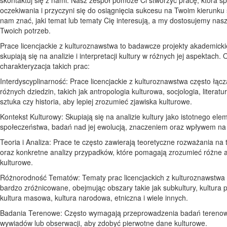
oczekiwania i przyczyni się do osiągnięcia sukcesu na Twoim kierunku 
nam znać, jaki temat lub tematy Cię interesują, a my dostosujemy na
Twoich potrzeb.
Prace licencjackie z kulturoznawstwa to badawcze projekty akademicki
skupiają się na analizie i interpretacji kultury w różnych jej aspektach. 
charakteryzacja takich prac:
Interdyscyplinarność: Prace licencjackie z kulturoznawstwa często łąc
różnych dziedzin, takich jak antropologia kulturowa, socjologia, literat
sztuka czy historia, aby lepiej zrozumieć zjawiska kulturowe.
Kontekst Kulturowy: Skupiają się na analizie kultury jako istotnego ele
społeczeństwa, badań nad jej ewolucją, znaczeniem oraz wpływem na ż
Teoria i Analiza: Prace te często zawierają teoretyczne rozważania na 
oraz konkretne analizy przypadków, które pomagają zrozumieć różne 
kulturowe.
Różnorodność Tematów: Tematy prac licencjackich z kulturoznawstwa
bardzo zróżnicowane, obejmując obszary takie jak subkultury, kultura 
kultura masowa, kultura narodowa, etniczna i wiele innych.
Badania Terenowe: Często wymagają przeprowadzenia badań tereno
wywiadów lub obserwacji, aby zdobyć pierwotne dane kulturowe.