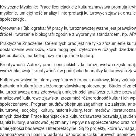
Krytyczne Myślenie: Prace licencjackie z kulturoznawstwa promują kry
myślenie, umiejętność analizy i interpretacji kulturowych zjawisk oraz i
społecznego.
Cytowanie i Bibliografia: W pracy kulturoznawczej ważne jest prawidł
źródeł i tworzenie bibliografii zgodnie z wybranym standardem, np. AP
Praktyczne Znaczenie: Celem tych prac jest nie tylko zrozumienie kultu
dostarczenie wniosków, które mogą być użyteczne w różnych dziedzina
jak edukacja, marketing, czy zarządzanie kulturą.
Kreatywność: Autorzy prac licencjackich z kulturoznawstwa często ma
wyrażenia swojej kreatywności w podejściu do analizy kulturowych zjaw
Kulturoznawstwo to interdyscyplinarny kierunek naukowy, który zajmuje
badaniem kultury jako złożonego zjawiska społecznego. Studenci zgłęb
kulturoznawczą oraz zdobywają umiejętności analityczne, które pozwal
analizować kulturowe zjawiska, zrozumieć różnorodność kultur i ich w
społeczeństwo. Program studiów obejmuje zagadnienia z zakresu antr
kulturowej, socjologii kultury, historii kultury, teorii mediów, literaturoz
innych dziedzin.Prace licencjackie z kulturoznawstwa pozwalają stude
tajniki kultury, analizować jej zmiany i wpływ na społeczeństwo oraz ro
umiejętności badawcze i interpretacyjne. Są to projekty, które wymagaj
zaangażowania i pasji w badaniu różnorodności kulturowych aspektów 