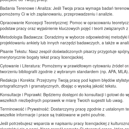
Badania Terenowe i Analiza: Jeśli Twoja praca wymaga badań terenow
pomożemy Ci w ich zaplanowaniu, przeprowadzeniu i analizie.
Opracowanie Koncepcji Teoretycznej: Pomoc w opracowaniu teoretyc
podstaw pracy oraz wyjaśnienie kluczowych pojęć i teorii związanych 
Metodologia Badawcza: Doradzimy w wyborze odpowiedniej metodyki 
projektowaniu ankiety lub innych narzędzi badawczych, a także w anali
Pisanie Tekstu: Nasz zespół doświadczonych pisarzy przygotuje spójny
merytorycznie bogaty tekst pracy licencjackiej.
Cytowanie i Literatura: Pomożemy w prawidłowym cytowaniu źródeł or
tworzeniu bibliografii zgodnie z wybranym standardem (np. APA, MLA).
Redakcja i Korekta: Przejrzymy Twoją pracę pod kątem błędów stylisty
ortograficznych i gramatycznych, dbając o wysoką jakość tekstu.
Konsultacje i Poprawki: Będziemy dostępni do konsultacji i gotowi do
wszelkich niezbędnych poprawek w miarę Twoich sugestii lub uwag.
Terminowość i Prywatność: Dostarczymy pracę zgodnie z ustalonym t
wszelkie informacje i prace są traktowane w pełni poufnie.
Jeśli potrzebujesz wsparcia w napisaniu pracy licencjackiej z kulturoz
skontaktuj się z nami. Nasz zespół pomoże Ci stworzyć pracę, która sp