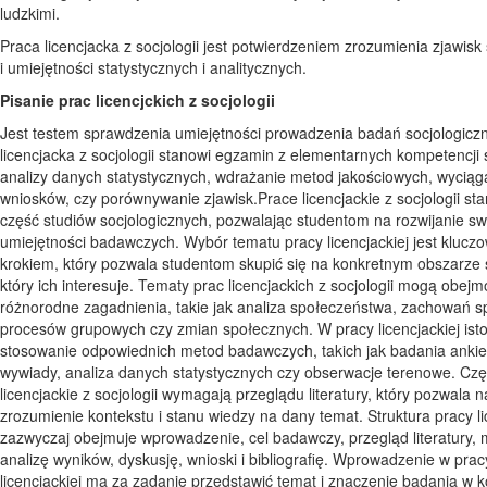
ludzkimi.
Praca licencjacka z socjologii jest potwierdzeniem zrozumienia zjawis
i umiejętności statystycznych i analitycznych.
Pisanie prac licencjckich z socjologii
Jest testem sprawdzenia umiejętności prowadzenia badań socjologicz
licencjacka z socjologii stanowi egzamin z elementarnych kompetencji 
analizy danych statystycznych, wdrażanie metod jakościowych, wyciąg
wniosków, czy porównywanie zjawisk.Prace licencjackie z socjologii s
część studiów socjologicznych, pozwalając studentom na rozwijanie swo
umiejętności badawczych. Wybór tematu pracy licencjackiej jest kluc
krokiem, który pozwala studentom skupić się na konkretnym obszarze s
który ich interesuje. Tematy prac licencjackich z socjologii mogą obej
różnorodne zagadnienia, takie jak analiza społeczeństwa, zachowań s
procesów grupowych czy zmian społecznych. W pracy licencjackiej isto
stosowanie odpowiednich metod badawczych, takich jak badania anki
wywiady, analiza danych statystycznych czy obserwacje terenowe. Czę
licencjackie z socjologii wymagają przeglądu literatury, który pozwala n
zrozumienie kontekstu i stanu wiedzy na dany temat. Struktura pracy li
zazwyczaj obejmuje wprowadzenie, cel badawczy, przegląd literatury, 
analizę wyników, dyskusję, wnioski i bibliografię. Wprowadzenie w prac
licencjackiej ma za zadanie przedstawić temat i znaczenie badania w k