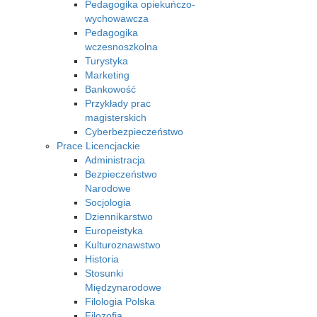
Pedagogika opiekuńczo-
wychowawcza
Pedagogika
wczesnoszkolna
Turystyka
Marketing
Bankowość
Przykłady prac
magisterskich
Cyberbezpieczeństwo
Prace Licencjackie
Administracja
Bezpieczeństwo
Narodowe
Socjologia
Dziennikarstwo
Europeistyka
Kulturoznawstwo
Historia
Stosunki
Międzynarodowe
Filologia Polska
Filozofia