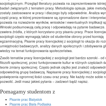
socjologicznym. Przegląd literatury pozwala na zaprezentowanie istnieją
badań związanych z tematem pracy. Metodologia opisuje, jakie meto
zostały zastosowane w pracy i dlaczego były odpowiednie. Analiza wyn
część pracy, w której prezentowane są zgromadzone dane i interpretac
pozwala na rozważenie wyników, wniosków i ewentualnych implikacji s
Wnioski podsumowują całą pracę i odpowiadają na pytanie badawcze. B
zawiera źródła, z których korzystano przy pisaniu pracy. Prace licencja
socjologii często wymagają także od studentów obrony przed komisją
egzaminacyjną. Pisanie pracy licencjackiej z socjologii to okazja do roz
umiejętności badawczych, analizy danych społecznych i zdobywania g
wiedzy na temat funkcjonowania społeczeństwa.
Zasób tematów pracy licencjackiej z socjologii jest bardzo szeroki - od
filozofii społecznej, przez funkcjonowanie kultur w różnych częściach ś
teorie zmiany społecznej. Często jednak ciężko jest znaleźć odpowiedn
odpowiednią grupę badawczą. Napisanie pracy licencjackiej z socjolo
poświęcenia ogromnej ilości czasu oraz pracy. Nie każdy może sobie n
pozwolić. Jeśli masz jakieś pytania – zadzwoń bądź napisz.
Pomagamy studentom z
Pisanie prac Bialystok
Pisanie prac Biała Podlaska