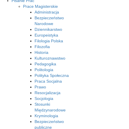
Pisanie Prac
Prace Magisterskie
Administracja
Bezpieczeństwo
Narodowe
Dziennikarstwo
Europeistyka
Filologia Polska
Filozofia
Historia
Kulturoznawstwo
Pedagogika
Politologia
Polityka Społeczna
Praca Socjalna
Prawo
Resocjalizacja
Socjologia
Stosunki
Międzynarodowe
Kryminologia
Bezpieczeństwo
publiczne