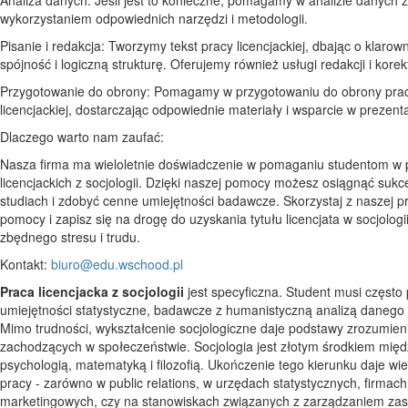
wykorzystaniem odpowiednich narzędzi i metodologii.
Pisanie i redakcja: Tworzymy tekst pracy licencjackiej, dbając o klarow
spójność i logiczną strukturę. Oferujemy również usługi redakcji i korek
Przygotowanie do obrony: Pomagamy w przygotowaniu do obrony pra
licencjackiej, dostarczając odpowiednie materiały i wsparcie w prezent
Dlaczego warto nam zaufać:
Nasza firma ma wieloletnie doświadczenie w pomaganiu studentom w p
licencjackich z socjologii. Dzięki naszej pomocy możesz osiągnąć suk
studiach i zdobyć cenne umiejętności badawcze. Skorzystaj z naszej pr
pomocy i zapisz się na drogę do uzyskania tytułu licencjata w socjologi
zbędnego stresu i trudu.
Kontakt:
biuro@edu.wschood.pl
Praca licencjacka z socjologii
jest specyficzna. Student musi często
umiejętności statystyczne, badawcze z humanistyczną analizą danego 
Mimo trudności, wykształcenie socjologiczne daje podstawy zrozumieni
zachodzących w społeczeństwie. Socjologia jest złotym środkiem międ
psychologią, matematyką i filozofią. Ukończenie tego kierunku daje wie
pracy - zarówno w public relations, w urzędach statystycznych, firmach
marketingowych, czy na stanowiskach związanych z zarządzaniem za