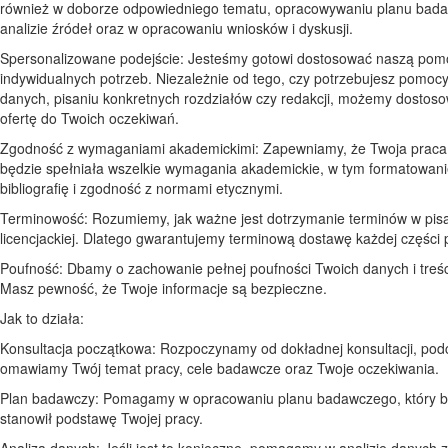
również w doborze odpowiedniego tematu, opracowywaniu planu bad
analizie źródeł oraz w opracowaniu wniosków i dyskusji.
Spersonalizowane podejście: Jesteśmy gotowi dostosować naszą pom
indywidualnych potrzeb. Niezależnie od tego, czy potrzebujesz pomocy
danych, pisaniu konkretnych rozdziałów czy redakcji, możemy dostos
ofertę do Twoich oczekiwań.
Zgodność z wymaganiami akademickimi: Zapewniamy, że Twoja praca 
będzie spełniała wszelkie wymagania akademickie, w tym formatowani
bibliografię i zgodność z normami etycznymi.
Terminowość: Rozumiemy, jak ważne jest dotrzymanie terminów w pisa
licencjackiej. Dlatego gwarantujemy terminową dostawę każdej części 
Poufność: Dbamy o zachowanie pełnej poufności Twoich danych i treśc
Masz pewność, że Twoje informacje są bezpieczne.
Jak to działa:
Konsultacja początkowa: Rozpoczynamy od dokładnej konsultacji, podc
omawiamy Twój temat pracy, cele badawcze oraz Twoje oczekiwania.
Plan badawczy: Pomagamy w opracowaniu planu badawczego, który b
stanowił podstawę Twojej pracy.
Analiza danych: Jeśli jest to konieczne, pomagamy w analizie danych z