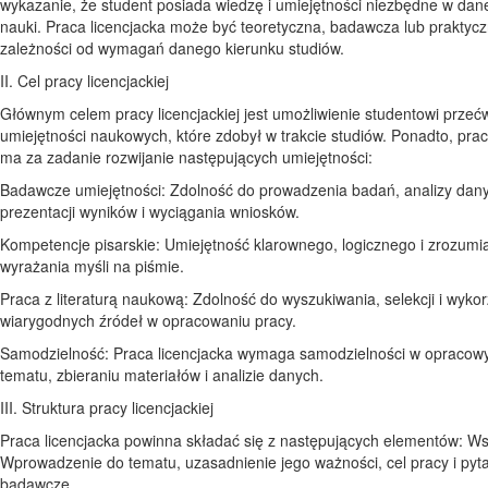
wykazanie, że student posiada wiedzę i umiejętności niezbędne w dane
nauki. Praca licencjacka może być teoretyczna, badawcza lub praktyc
zależności od wymagań danego kierunku studiów.
II. Cel pracy licencjackiej
Głównym celem pracy licencjackiej jest umożliwienie studentowi przeć
umiejętności naukowych, które zdobył w trakcie studiów. Ponadto, prac
ma za zadanie rozwijanie następujących umiejętności:
Badawcze umiejętności: Zdolność do prowadzenia badań, analizy dan
prezentacji wyników i wyciągania wniosków.
Kompetencje pisarskie: Umiejętność klarownego, logicznego i zrozumi
wyrażania myśli na piśmie.
Praca z literaturą naukową: Zdolność do wyszukiwania, selekcji i wykor
wiarygodnych źródeł w opracowaniu pracy.
Samodzielność: Praca licencjacka wymaga samodzielności w opracow
tematu, zbieraniu materiałów i analizie danych.
III. Struktura pracy licencjackiej
Praca licencjacka powinna składać się z następujących elementów: Ws
Wprowadzenie do tematu, uzasadnienie jego ważności, cel pracy i pyt
badawcze.