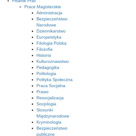
Pisanie Prac
Prace Magisterskie
Administracja
Bezpieczeństwo
Narodowe
Dziennikarstwo
Europeistyka
Filologia Polska
Filozofia
Historia
Kulturoznawstwo
Pedagogika
Politologia
Polityka Społeczna
Praca Socjalna
Prawo
Resocjalizacja
Socjologia
Stosunki
Międzynarodowe
Kryminologia
Bezpieczeństwo
publiczne