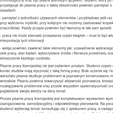
przystępuje do pisania pracy o takiej obszerności powinien pamiętać o 
zasadach:
- pamiętać o jednolitości używanych elementów ( przykładowo jeśli ra
przy wyliczeniu myślniki, przy kolejnym nie możemy zastosować krope
znaczników). Każdy przypis powinien być tworzony w taki sam sposób
- praca nie może stanowić przepisania części książek – musi to być w
interpretacja tych informacji
- wstęp powinien zawierać takie elementy jak: uzasadnienie wybraneg
cele pracy, stan badań, wykorzystane źródła i literatura przedmiotu ora
streszczenie każdego rozdziału
Pisanie pracy licencjackiej nie jest zadaniem prostym. Studenci często
koniec studiów mają styczność z taką formą pracy. Brak uczenia się i k
warsztatu pisania skutkuje problemami w poprawnym konstruowaniu my
wniosków. Pisaniu powinna towarzyszyć aktywność poznawcza, kreat
rozwiązywanie problemów oraz przede wszystkim systematyczność ora
pogłębianie swojej wiedzy na dany temat.
Proces pisania pracy licencjackiej jest kompleksowym wyzwaniem wy
zaangażowania, samodyscypliny i odpowiedniego planowania. Na pocz
studenci wybierają temat, konsultując się z opiekunem pracy, a następ