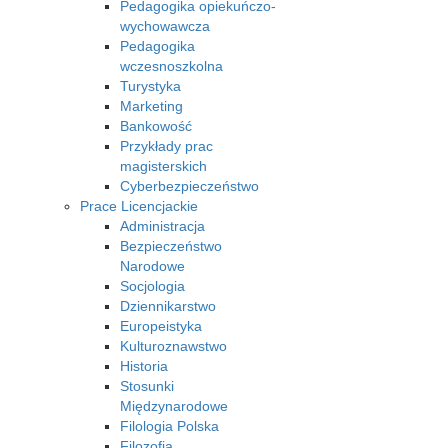
Pedagogika opiekuńczo-
wychowawcza
Pedagogika
wczesnoszkolna
Turystyka
Marketing
Bankowość
Przykłady prac
magisterskich
Cyberbezpieczeństwo
Prace Licencjackie
Administracja
Bezpieczeństwo
Narodowe
Socjologia
Dziennikarstwo
Europeistyka
Kulturoznawstwo
Historia
Stosunki
Międzynarodowe
Filologia Polska
Filozofia