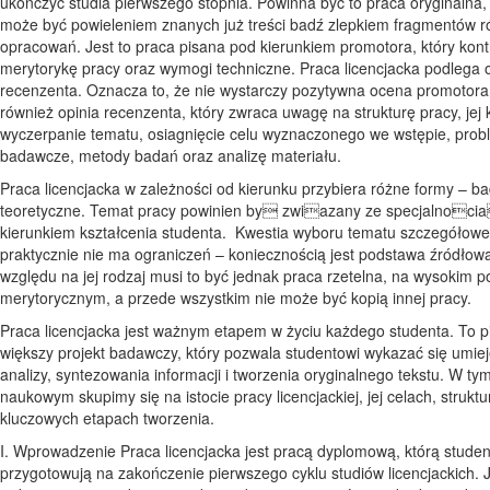
ukończyć studia pierwszego stopnia. Powinna być to praca oryginalna, 
może być powieleniem znanych już treści badź zlepkiem fragmentów 
opracowań. Jest to praca pisana pod kierunkiem promotora, który kont
merytorykę pracy oraz wymogi techniczne. Praca licencjacka podlega 
recenzenta. Oznacza to, że nie wystarczy pozytywna ocena promotora
również opinia recenzenta, który zwraca uwagę na strukturę pracy, jej
wyczerpanie tematu, osiagnięcie celu wyznaczonego we wstępie, prob
badawcze, metody badań oraz analizę materiału.
Praca licencjacka w zależności od kierunku przybiera różne formy – b
teoretyczne. Temat pracy powinien by zwiazany ze specjalnocia
kierunkiem kształcenia studenta. Kwestia wyboru tematu szczegółow
praktycznie nie ma ograniczeń – koniecznością jest podstawa źródłow
względu na jej rodzaj musi to być jednak praca rzetelna, na wysokim p
merytorycznym, a przede wszystkim nie może być kopią innej pracy.
Praca licencjacka jest ważnym etapem w życiu każdego studenta. To p
większy projekt badawczy, który pozwala studentowi wykazać się umie
analizy, syntezowania informacji i tworzenia oryginalnego tekstu. W tym
naukowym skupimy się na istocie pracy licencjackiej, jej celach, struktu
kluczowych etapach tworzenia.
I. Wprowadzenie Praca licencjacka jest pracą dyplomową, którą studen
przygotowują na zakończenie pierwszego cyklu studiów licencjackich. J