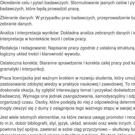
Określenie celu i pytań badawczych: Sformułowanie jasnych celów i py
badawczych, które będą prowadzić pracę.
Zbieranie danych: W przypadku prac badawczych, przeprowadzenie b
zebranie danych.
Analiza i interpretacja wyników: Dokładna analiza zebranych danych i i
interpretacja w kontekście teorii i celów pracy.
Redakcja i redagowanie: Napisanie pracy zgodnie z ustaloną strukturą
logiczny układ treści i klarowność wywodu.
Ostateczna korekta: Staranne sprawdzenie i korekta całej pracy pod k
gramatyki i interpunkcji.
Praca licencjacka jest ważnym krokiem w rozwoju studenta, który umo
zastosowanie zdobytej wiedzy w praktyce naukowej i zawodowej. To r
doskonała okazja, by zgłębić interesujący temat i pozyskać doświadcz
badawczej. Wymaga ona jednak zaangażowania, samodyscypliny i odp
organizacji czasu. Osoby, które podejdą do niej z odpowiednią determi
mogły cieszyć się z dumy z osiągnięcia tego ważnego etapu w swojej e
Jest wiele istotnych elementów, na które zwraca uwagę promotor i rec
to m.in. dobór bibliografii, styl, język, układ, wnioski oraz wiele innych.
powinna być spójna, zawierać w sobie ciąg przyczynowo – skutkowy b
chronologiczny oraz być pisana jednolitym językiem. Student, który po