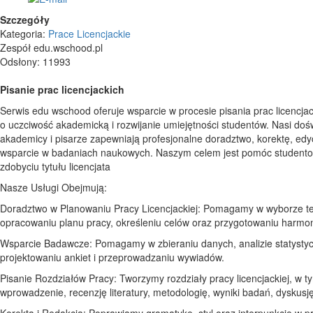
Szczegóły
Kategoria:
Prace Licencjackie
Zespół edu.wschood.pl
Odsłony: 11993
Pisanie prac licencjackich
Serwis edu wschood oferuje wsparcie w procesie pisania prac licencjac
o uczciwość akademicką i rozwijanie umiejętności studentów. Nasi doś
akademicy i pisarze zapewniają profesjonalne doradztwo, korektę, edy
wsparcie w badaniach naukowych. Naszym celem jest pomóc student
zdobyciu tytułu licencjata
Nasze Usługi Obejmują:
Doradztwo w Planowaniu Pracy Licencjackiej: Pomagamy w wyborze t
opracowaniu planu pracy, określeniu celów oraz przygotowaniu harm
Wsparcie Badawcze: Pomagamy w zbieraniu danych, analizie statystyc
projektowaniu ankiet i przeprowadzaniu wywiadów.
Pisanie Rozdziałów Pracy: Tworzymy rozdziały pracy licencjackiej, w t
wprowadzenie, recenzję literatury, metodologię, wyniki badań, dyskusję 
Korekta i Redakcja: Poprawiamy gramatykę, styl oraz interpunkcję w p