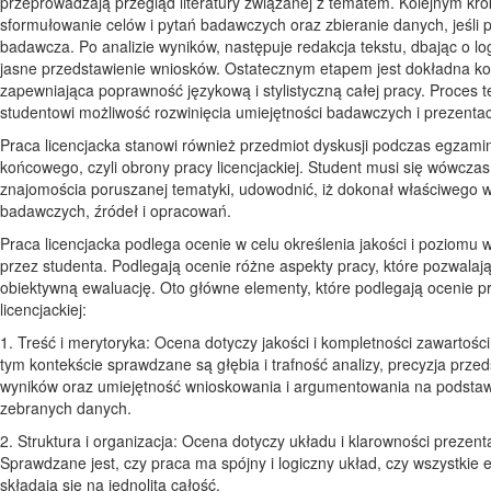
przeprowadzają przegląd literatury związanej z tematem. Kolejnym kro
sformułowanie celów i pytań badawczych oraz zbieranie danych, jeśli p
badawcza. Po analizie wyników, następuje redakcja tekstu, dbając o log
jasne przedstawienie wniosków. Ostatecznym etapem jest dokładna ko
zapewniająca poprawność językową i stylistyczną całej pracy. Proces t
studentowi możliwość rozwinięcia umiejętności badawczych i prezentacj
Praca licencjacka stanowi również przedmiot dyskusji podczas egzami
końcowego, czyli obrony pracy licencjackiej. Student musi się wówcza
znajomościa poruszanej tematyki, udowodnić, iż dokonał właściwego
badawczych, źródeł i opracowań.
Praca licencjacka podlega ocenie w celu określenia jakości i poziomu
przez studenta. Podlegają ocenie różne aspekty pracy, które pozwalają
obiektywną ewaluację. Oto główne elementy, które podlegają ocenie p
licencjackiej:
1. Treść i merytoryka: Ocena dotyczy jakości i kompletności zawartośc
tym kontekście sprawdzane są głębia i trafność analizy, precyzja prze
wyników oraz umiejętność wnioskowania i argumentowania na podsta
zebranych danych.
2. Struktura i organizacja: Ocena dotyczy układu i klarowności prezenta
Sprawdzane jest, czy praca ma spójny i logiczny układ, czy wszystkie 
składają się na jednolitą całość.