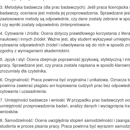
3. Metodyka badawcza (dla prac badawczych): Jeśli praca licencjacka
badawczy, oceniana jest metoda jej przeprowadzenia. Sprawdzane jest
zastosowane metody są odpowiednie, czy dane zostały zebrane w spo
i czy wyniki zostały odpowiednio zinterpretowane.
4. Cytowanie i źródła: Ocena dotyczy prawidłowego korzystania z litera
naukowej i innych źródeł. Ważne jest, aby student wykazywał umiejętn
cytowania odpowiednich źródeł i odwoływania się do nich w sposób zro
zgodny z wymaganiami akademickimi.
5. Język i styl: Ocena obejmuje poprawność językową, stylistyczną i in
pracy. Sprawdzane jest, czy praca została napisana w sposób klarowny
zrozumiały dla czytelnika.
6. Oryginalność: Praca powinna być oryginalna i unikatowa. Oznacza to
powinna zawierać plagiatu ani kopiowania cudzych prac bez odpowied
cytowania i uzasadnienia.
7. Umiejętności badawcze i wnioski: W przypadku prac badawczych oc
umiejętność przeprowadzenia badań, analizy danych i wyciągnięcia tr
wniosków.
8. Samodzielność: Ocena uwzględnia stopień samodzielności i zaang
studenta w proces pisania pracy. Praca powinna być wyrazem samodz