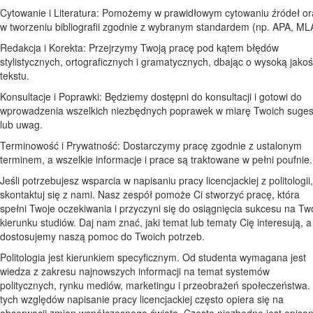
Cytowanie i Literatura: Pomożemy w prawidłowym cytowaniu źródeł or
w tworzeniu bibliografii zgodnie z wybranym standardem (np. APA, ML
Redakcja i Korekta: Przejrzymy Twoją pracę pod kątem błędów
stylistycznych, ortograficznych i gramatycznych, dbając o wysoką jako
tekstu.
Konsultacje i Poprawki: Będziemy dostępni do konsultacji i gotowi do
wprowadzenia wszelkich niezbędnych poprawek w miarę Twoich sugest
lub uwag.
Terminowość i Prywatność: Dostarczymy pracę zgodnie z ustalonym
terminem, a wszelkie informacje i prace są traktowane w pełni poufnie.
Jeśli potrzebujesz wsparcia w napisaniu pracy licencjackiej z politologii,
skontaktuj się z nami. Nasz zespół pomoże Ci stworzyć pracę, która
spełni Twoje oczekiwania i przyczyni się do osiągnięcia sukcesu na T
kierunku studiów. Daj nam znać, jaki temat lub tematy Cię interesują, 
dostosujemy naszą pomoc do Twoich potrzeb.
Politologia jest kierunkiem specyficznym. Od studenta wymagana jest
wiedza z zakresu najnowszych informacji na temat systemów
politycznych, rynku mediów, marketingu i przeobrażeń społeczeństwa.
tych względów napisanie pracy licencjackiej często opiera się na