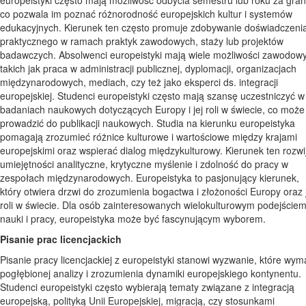
europeistyki często mają możliwość odbycia semestru lub roku za gran
co pozwala im poznać różnorodność europejskich kultur i systemów
edukacyjnych. Kierunek ten często promuje zdobywanie doświadczeni
praktycznego w ramach praktyk zawodowych, staży lub projektów
badawczych. Absolwenci europeistyki mają wiele możliwości zawodow
takich jak praca w administracji publicznej, dyplomacji, organizacjach
międzynarodowych, mediach, czy też jako eksperci ds. integracji
europejskiej. Studenci europeistyki często mają szansę uczestniczyć w
badaniach naukowych dotyczących Europy i jej roli w świecie, co może
prowadzić do publikacji naukowych. Studia na kierunku europeistyka
pomagają zrozumieć różnice kulturowe i wartościowe między krajami
europejskimi oraz wspierać dialog międzykulturowy. Kierunek ten rozwi
umiejętności analityczne, krytyczne myślenie i zdolność do pracy w
zespołach międzynarodowych. Europeistyka to pasjonujący kierunek,
który otwiera drzwi do zrozumienia bogactwa i złożoności Europy oraz 
roli w świecie. Dla osób zainteresowanych wielokulturowym podejście
nauki i pracy, europeistyka może być fascynującym wyborem.
Pisanie prac licencjackich
Pisanie pracy licencjackiej z europeistyki stanowi wyzwanie, które wy
pogłębionej analizy i zrozumienia dynamiki europejskiego kontynentu.
Studenci europeistyki często wybierają tematy związane z integracją
europejską, polityką Unii Europejskiej, migracją, czy stosunkami