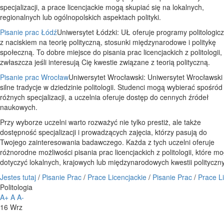
specjalizacji, a prace licencjackie mogą skupiać się na lokalnych,
regionalnych lub ogólnopolskich aspektach polityki.
Pisanie prac Łódź
Uniwersytet Łódzki: UŁ oferuje programy politologic
z naciskiem na teorię polityczną, stosunki międzynarodowe i politykę
społeczną. To dobre miejsce do pisania prac licencjackich z politologii,
zwłaszcza jeśli interesują Cię kwestie związane z teorią polityczną.
Pisanie prac Wrocław
Uniwersytet Wrocławski: Uniwersytet Wrocławsk
silne tradycje w dziedzinie politologii. Studenci mogą wybierać spośród
różnych specjalizacji, a uczelnia oferuje dostęp do cennych źródeł
naukowych.
Przy wyborze uczelni warto rozważyć nie tylko prestiż, ale także
dostępność specjalizacji i prowadzących zajęcia, którzy pasują do
Twojego zainteresowania badawczego. Każda z tych uczelni oferuje
różnorodne możliwości pisania prac licencjackich z politologii, które m
dotyczyć lokalnych, krajowych lub międzynarodowych kwestii polityczn
Jestes tutaj
/
Pisanie Prac
/
Prace Licencjackie
/
Pisanie Prac
/
Prace L
Politologia
A+
A
A-
16
Wrz