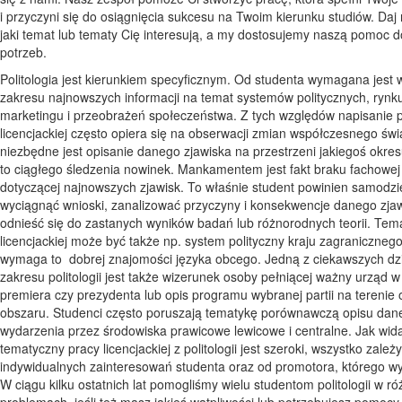
i przyczyni się do osiągnięcia sukcesu na Twoim kierunku studiów. Daj
jaki temat lub tematy Cię interesują, a my dostosujemy naszą pomoc 
potrzeb.
Politologia jest kierunkiem specyficznym. Od studenta wymagana jest 
zakresu najnowszych informacji na temat systemów politycznych, rynk
marketingu i przeobrażeń społeczeństwa. Z tych względów napisanie 
licencjackiej często opiera się na obserwacji zmian współczesnego świ
niezbędne jest opisanie danego zjawiska na przestrzeni jakiegoś okr
to ciągłego śledzenia nowinek. Mankamentem jest fakt braku fachowej l
dotyczącej najnowszych zjawisk. To właśnie student powinien samodzi
wyciągnąć wnioski, zanalizować przyczyny i konsekwencje danego zjaw
odnieść się do zastanych wyników badań lub różnorodnych teorii. Te
licencjackiej może być także np. system polityczny kraju zagranicznego
wymaga to dobrej znajomości języka obcego. Jedną z ciekawszych dzi
zakresu politologii jest także wizerunek osoby pełniącej ważny urząd w
premiera czy prezydenta lub opis programu wybranej partii na terenie
obszaru. Studenci często poruszają tematykę porównawczą opisu dan
wydarzenia przez środowiska prawicowe lewicowe i centralne. Jak wid
tematyczny pracy licencjackiej z politologii jest szeroki, wszystko zależ
indywidualnych zainteresowań studenta oraz od promotora, którego wy
W ciągu kilku ostatnich lat pomogliśmy wielu studentom politologii w r
problemach, jeśli też masz jakieś wątpliwości lub potrzebujesz pomocy