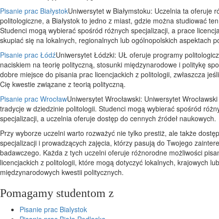
Pisanie prac Białystok
Uniwersytet w Białymstoku: Uczelnia ta oferuje r
politologiczne, a Białystok to jedno z miast, gdzie można studiować ten
Studenci mogą wybierać spośród różnych specjalizacji, a prace licenc
skupiać się na lokalnych, regionalnych lub ogólnopolskich aspektach pol
Pisanie prac Łódź
Uniwersytet Łódzki: UŁ oferuje programy politologic
naciskiem na teorię polityczną, stosunki międzynarodowe i politykę sp
dobre miejsce do pisania prac licencjackich z politologii, zwłaszcza jeśli
Cię kwestie związane z teorią polityczną.
Pisanie prac Wrocław
Uniwersytet Wrocławski: Uniwersytet Wrocławski
tradycje w dziedzinie politologii. Studenci mogą wybierać spośród różn
specjalizacji, a uczelnia oferuje dostęp do cennych źródeł naukowych.
Przy wyborze uczelni warto rozważyć nie tylko prestiż, ale także dostę
specjalizacji i prowadzących zajęcia, którzy pasują do Twojego zainte
badawczego. Każda z tych uczelni oferuje różnorodne możliwości pisa
licencjackich z politologii, które mogą dotyczyć lokalnych, krajowych lu
międzynarodowych kwestii politycznych.
Pomagamy studentom z
Pisanie prac Bialystok
Pisanie prac Biała Podlaska