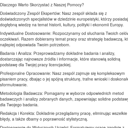
Dlaczego Warto Skorzystać z Naszej Pomocy?
Doświadczony Zespół Ekspertów: Nasz zespół składa się z
doświadczonych specjalistów w dziedzinie europeistyki, którzy posiada
dogłębną wiedzę na temat historii, kultury, polityki i ekonomii Europy.
Indywidualne Dostosowanie: Rozpoczynamy od słuchania Twoich celów
oczekiwań. Razem dobieramy temat pracy oraz strategię badawczą, kt
najlepiej odpowiada Twoim potrzebom.
Badania i Analiza: Przeprowadzamy dokładne badania i analizy,
dostarczając najnowsze źródła i informacje, które stanowią solidną
podstawę dla Twojej pracy licencjackiej.
Profesjonalne Opracowanie: Nasz zespół zajmuje się kompleksowym
pisaniem pracy, dbając o jej spójną strukturę, trafne wnioski i doskonał
sformułowanie.
Metodologia Badawcza: Pomagamy w wyborze odpowiednich metod
badawczych i analizy zebranych danych, zapewniając solidne podstaw
dla Twojego badania.
Redakcja i Korekta: Dokładnie przeglądamy pracę, eliminując wszelkie
błędy, a także dbamy o poprawność stylistyczną.
Dostosowanie do Wytycznych Uczelni: Formatujemy pracę zgodnie z