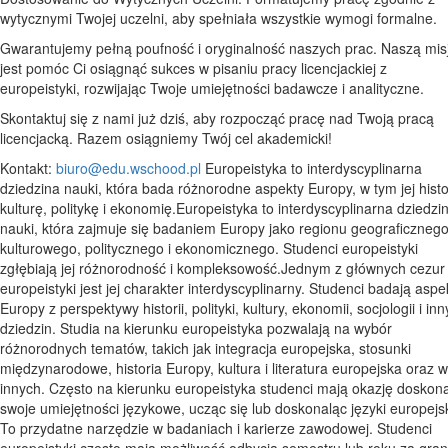
wytycznymi Twojej uczelni, aby spełniała wszystkie wymogi formalne.
Gwarantujemy pełną poufność i oryginalność naszych prac. Naszą mis
jest pomóc Ci osiągnąć sukces w pisaniu pracy licencjackiej z
europeistyki, rozwijając Twoje umiejętności badawcze i analityczne.
Skontaktuj się z nami już dziś, aby rozpocząć pracę nad Twoją pracą
licencjacką. Razem osiągniemy Twój cel akademicki!
Kontakt:
biuro@edu.wschood.pl
Europeistyka to interdyscyplinarna
dziedzina nauki, która bada różnorodne aspekty Europy, w tym jej histo
kulturę, politykę i ekonomię.Europeistyka to interdyscyplinarna dziedzi
nauki, która zajmuje się badaniem Europy jako regionu geograficznego
kulturowego, politycznego i ekonomicznego. Studenci europeistyki
zgłębiają jej różnorodność i kompleksowość.Jednym z głównych cezur
europeistyki jest jej charakter interdyscyplinarny. Studenci badają aspe
Europy z perspektywy historii, polityki, kultury, ekonomii, socjologii i in
dziedzin. Studia na kierunku europeistyka pozwalają na wybór
różnorodnych tematów, takich jak integracja europejska, stosunki
międzynarodowe, historia Europy, kultura i literatura europejska oraz w
innych. Często na kierunku europeistyka studenci mają okazję doskona
swoje umiejętności językowe, ucząc się lub doskonaląc języki europejsk
To przydatne narzędzie w badaniach i karierze zawodowej. Studenci