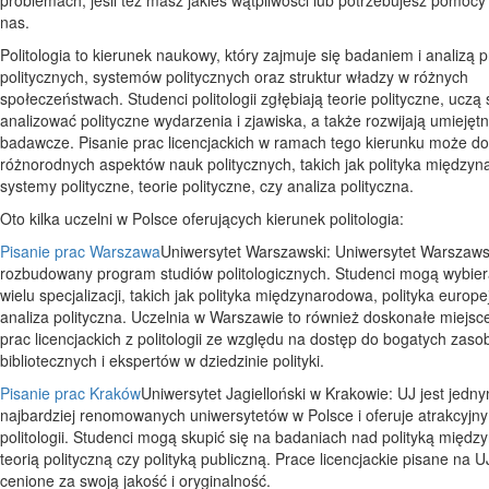
nas.
Politologia to kierunek naukowy, który zajmuje się badaniem i analizą
politycznych, systemów politycznych oraz struktur władzy w różnych
społeczeństwach. Studenci politologii zgłębiają teorie polityczne, uczą 
analizować polityczne wydarzenia i zjawiska, a także rozwijają umiejętn
badawcze. Pisanie prac licencjackich w ramach tego kierunku może do
różnorodnych aspektów nauk politycznych, takich jak polityka między
systemy polityczne, teorie polityczne, czy analiza polityczna.
Oto kilka uczelni w Polsce oferujących kierunek politologia:
Pisanie prac Warszawa
Uniwersytet Warszawski: Uniwersytet Warszawsk
rozbudowany program studiów politologicznych. Studenci mogą wybie
wielu specjalizacji, takich jak polityka międzynarodowa, polityka europe
analiza polityczna. Uczelnia w Warszawie to również doskonałe miejsc
prac licencjackich z politologii ze względu na dostęp do bogatych zas
bibliotecznych i ekspertów w dziedzinie polityki.
Pisanie prac Kraków
Uniwersytet Jagielloński w Krakowie: UJ jest jedn
najbardziej renomowanych uniwersytetów w Polsce i oferuje atrakcyjn
politologii. Studenci mogą skupić się na badaniach nad polityką międ
teorią polityczną czy polityką publiczną. Prace licencjackie pisane na U
cenione za swoją jakość i oryginalność.