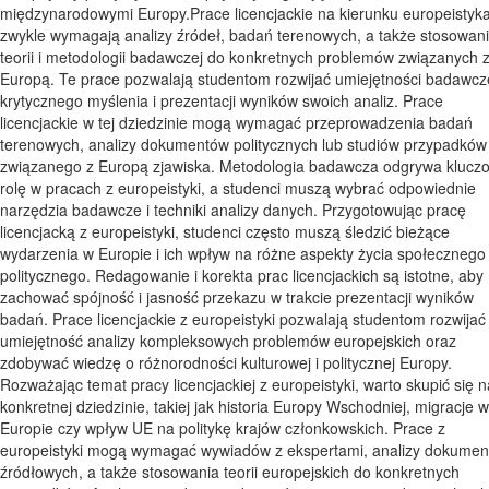
międzynarodowymi Europy.Prace licencjackie na kierunku europeistyk
zwykle wymagają analizy źródeł, badań terenowych, a także stosowan
teorii i metodologii badawczej do konkretnych problemów związanych 
Europą. Te prace pozwalają studentom rozwijać umiejętności badawcz
krytycznego myślenia i prezentacji wyników swoich analiz. Prace
licencjackie w tej dziedzinie mogą wymagać przeprowadzenia badań
terenowych, analizy dokumentów politycznych lub studiów przypadków
związanego z Europą zjawiska. Metodologia badawcza odgrywa klucz
rolę w pracach z europeistyki, a studenci muszą wybrać odpowiednie
narzędzia badawcze i techniki analizy danych. Przygotowując pracę
licencjacką z europeistyki, studenci często muszą śledzić bieżące
wydarzenia w Europie i ich wpływ na różne aspekty życia społecznego 
politycznego. Redagowanie i korekta prac licencjackich są istotne, aby
zachować spójność i jasność przekazu w trakcie prezentacji wyników
badań. Prace licencjackie z europeistyki pozwalają studentom rozwijać
umiejętność analizy kompleksowych problemów europejskich oraz
zdobywać wiedzę o różnorodności kulturowej i politycznej Europy.
Rozważając temat pracy licencjackiej z europeistyki, warto skupić się n
konkretnej dziedzinie, takiej jak historia Europy Wschodniej, migracje w
Europie czy wpływ UE na politykę krajów członkowskich. Prace z
europeistyki mogą wymagać wywiadów z ekspertami, analizy dokume
źródłowych, a także stosowania teorii europejskich do konkretnych