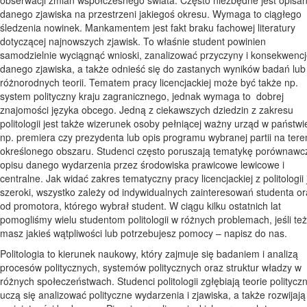
obserwacji zmian współczesnego świata. Często niezbędne jest opisan
danego zjawiska na przestrzeni jakiegoś okresu. Wymaga to ciągłego
śledzenia nowinek. Mankamentem jest fakt braku fachowej literatury
dotyczącej najnowszych zjawisk. To właśnie student powinien
samodzielnie wyciągnąć wnioski, zanalizować przyczyny i konsekwenc
danego zjawiska, a także odnieść się do zastanych wyników badań lub
różnorodnych teorii. Tematem pracy licencjackiej może być także np.
system polityczny kraju zagranicznego, jednak wymaga to dobrej
znajomości języka obcego. Jedną z ciekawszych dziedzin z zakresu
politologii jest także wizerunek osoby pełniącej ważny urząd w państwi
np. premiera czy prezydenta lub opis programu wybranej partii na tere
określonego obszaru. Studenci często poruszają tematykę porównawc
opisu danego wydarzenia przez środowiska prawicowe lewicowe i
centralne. Jak widać zakres tematyczny pracy licencjackiej z politologii 
szeroki, wszystko zależy od indywidualnych zainteresowań studenta or
od promotora, którego wybrał student. W ciągu kilku ostatnich lat
pomogliśmy wielu studentom politologii w różnych problemach, jeśli też
masz jakieś wątpliwości lub potrzebujesz pomocy – napisz do nas.
Politologia to kierunek naukowy, który zajmuje się badaniem i analizą
procesów politycznych, systemów politycznych oraz struktur władzy w
różnych społeczeństwach. Studenci politologii zgłębiają teorie politycz
uczą się analizować polityczne wydarzenia i zjawiska, a także rozwijają