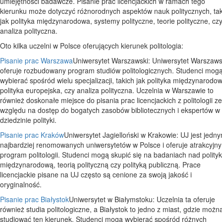
umiejętności badawcze. Pisanie prac licencjackich w ramach tego
kierunku może dotyczyć różnorodnych aspektów nauk politycznych, tak
jak polityka międzynarodowa, systemy polityczne, teorie polityczne, cz
analiza polityczna.
Oto kilka uczelni w Polsce oferujących kierunek politologia:
Pisanie prac Warszawa
Uniwersytet Warszawski: Uniwersytet Warszaws
oferuje rozbudowany program studiów politologicznych. Studenci mog
wybierać spośród wielu specjalizacji, takich jak polityka międzynarodo
polityka europejska, czy analiza polityczna. Uczelnia w Warszawie to
również doskonałe miejsce do pisania prac licencjackich z politologii ze
względu na dostęp do bogatych zasobów bibliotecznych i ekspertów w
dziedzinie polityki.
Pisanie prac Kraków
Uniwersytet Jagielloński w Krakowie: UJ jest jedn
najbardziej renomowanych uniwersytetów w Polsce i oferuje atrakcyjny
program politologii. Studenci mogą skupić się na badaniach nad polity
międzynarodową, teorią polityczną czy polityką publiczną. Prace
licencjackie pisane na UJ często są cenione za swoją jakość i
oryginalność.
Pisanie prac Białystok
Uniwersytet w Białymstoku: Uczelnia ta oferuje
również studia politologiczne, a Białystok to jedno z miast, gdzie możn
studiować ten kierunek. Studenci mogą wybierać spośród różnych