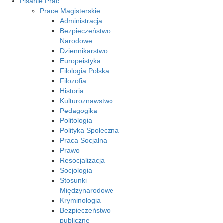
Pisanie Prac
Prace Magisterskie
Administracja
Bezpieczeństwo
Narodowe
Dziennikarstwo
Europeistyka
Filologia Polska
Filozofia
Historia
Kulturoznawstwo
Pedagogika
Politologia
Polityka Społeczna
Praca Socjalna
Prawo
Resocjalizacja
Socjologia
Stosunki
Międzynarodowe
Kryminologia
Bezpieczeństwo
publiczne