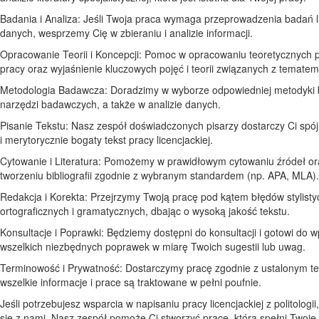
Badania i Analiza: Jeśli Twoja praca wymaga przeprowadzenia badań l
danych, wesprzemy Cię w zbieraniu i analizie informacji.
Opracowanie Teorii i Koncepcji: Pomoc w opracowaniu teoretycznych 
pracy oraz wyjaśnienie kluczowych pojęć i teorii związanych z tematem
Metodologia Badawcza: Doradzimy w wyborze odpowiedniej metodyki 
narzędzi badawczych, a także w analizie danych.
Pisanie Tekstu: Nasz zespół doświadczonych pisarzy dostarczy Ci spój
i merytorycznie bogaty tekst pracy licencjackiej.
Cytowanie i Literatura: Pomożemy w prawidłowym cytowaniu źródeł or
tworzeniu bibliografii zgodnie z wybranym standardem (np. APA, MLA).
Redakcja i Korekta: Przejrzymy Twoją pracę pod kątem błędów stylisty
ortograficznych i gramatycznych, dbając o wysoką jakość tekstu.
Konsultacje i Poprawki: Będziemy dostępni do konsultacji i gotowi do
wszelkich niezbędnych poprawek w miarę Twoich sugestii lub uwag.
Terminowość i Prywatność: Dostarczymy pracę zgodnie z ustalonym t
wszelkie informacje i prace są traktowane w pełni poufnie.
Jeśli potrzebujesz wsparcia w napisaniu pracy licencjackiej z politologii
się z nami. Nasz zespół pomoże Ci stworzyć pracę, która spełni Twoje