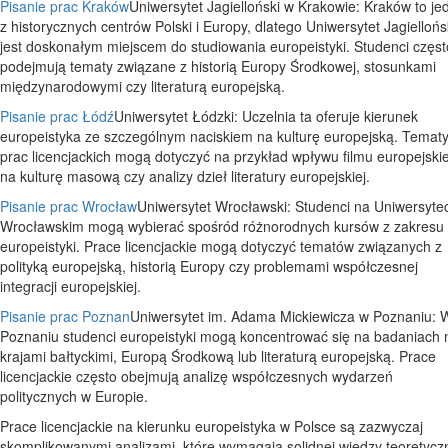
Pisanie prac Kraków
Uniwersytet Jagielloński w Krakowie: Kraków to je
z historycznych centrów Polski i Europy, dlatego Uniwersytet Jagiellońs
jest doskonałym miejscem do studiowania europeistyki. Studenci częst
podejmują tematy związane z historią Europy Środkowej, stosunkami
międzynarodowymi czy literaturą europejską.
Pisanie prac Łódź
Uniwersytet Łódzki: Uczelnia ta oferuje kierunek
europeistyka ze szczególnym naciskiem na kulturę europejską. Temat
prac licencjackich mogą dotyczyć na przykład wpływu filmu europejski
na kulturę masową czy analizy dzieł literatury europejskiej.
Pisanie prac Wrocław
Uniwersytet Wrocławski: Studenci na Uniwersyte
Wrocławskim mogą wybierać spośród różnorodnych kursów z zakresu
europeistyki. Prace licencjackie mogą dotyczyć tematów związanych z
polityką europejską, historią Europy czy problemami współczesnej
integracji europejskiej.
Pisanie prac Poznan
Uniwersytet im. Adama Mickiewicza w Poznaniu: 
Poznaniu studenci europeistyki mogą koncentrować się na badaniach 
krajami bałtyckimi, Europą Środkową lub literaturą europejską. Prace
licencjackie często obejmują analizę współczesnych wydarzeń
politycznych w Europie.
Prace licencjackie na kierunku europeistyka w Polsce są zazwyczaj
skomplikowanymi analizami, które wymagają solidnej wiedzy teoretyczn