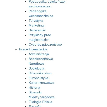
Pedagogika opiekuńczo-
wychowawcza
Pedagogika
wczesnoszkolna
Turystyka
Marketing
Bankowość
Przykłady prac
magisterskich
Cyberbezpieczeństwo
Prace Licencjackie
Administracja
Bezpieczeństwo
Narodowe
Socjologia
Dziennikarstwo
Europeistyka
Kulturoznawstwo
Historia
Stosunki
Międzynarodowe
Filologia Polska
Filozofia