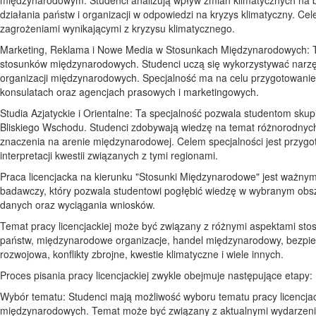
działania państw i organizacji w odpowiedzi na kryzys klimatyczny. Ce
zagrożeniami wynikającymi z kryzysu klimatycznego.
Marketing, Reklama i Nowe Media w Stosunkach Międzynarodowych: Ta 
stosunków międzynarodowych. Studenci uczą się wykorzystywać narzędz
organizacji międzynarodowych. Specjalność ma na celu przygotowanie 
konsulatach oraz agencjach prasowych i marketingowych.
Studia Azjatyckie i Orientalne: Ta specjalność pozwala studentom skupić 
Bliskiego Wschodu. Studenci zdobywają wiedzę na temat różnorodnych 
znaczenia na arenie międzynarodowej. Celem specjalności jest przygotowa
interpretacji kwestii związanych z tymi regionami.
Praca licencjacka na kierunku "Stosunki Międzynarodowe" jest ważnym 
badawczy, który pozwala studentowi pogłębić wiedzę w wybranym obsz
danych oraz wyciągania wniosków.
Temat pracy licencjackiej może być związany z różnymi aspektami sto
państw, międzynarodowe organizacje, handel międzynarodowy, bezpie
rozwojowa, konflikty zbrojne, kwestie klimatyczne i wiele innych.
Proces pisania pracy licencjackiej zwykle obejmuje następujące etapy:
Wybór tematu: Studenci mają możliwość wyboru tematu pracy licencjack
międzynarodowych. Temat może być związany z aktualnymi wydarzenia