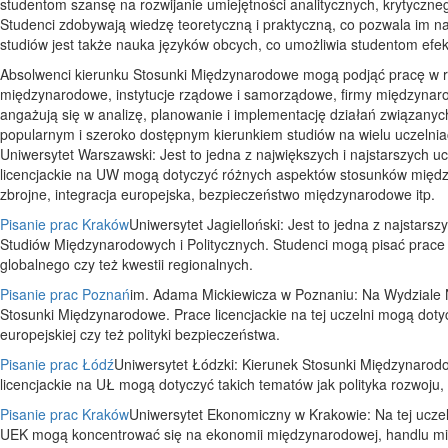
studentom szansę na rozwijanie umiejętności analitycznych, krytyczneg
Studenci zdobywają wiedzę teoretyczną i praktyczną, co pozwala im 
studiów jest także nauka języków obcych, co umożliwia studentom efek
Absolwenci kierunku Stosunki Międzynarodowe mogą podjąć pracę w r
międzynarodowe, instytucje rządowe i samorządowe, firmy międzynaro
angażują się w analizę, planowanie i implementację działań związan
popularnym i szeroko dostępnym kierunkiem studiów na wielu uczelniach
Uniwersytet Warszawski: Jest to jedna z największych i najstarszych u
licencjackie na UW mogą dotyczyć różnych aspektów stosunków międzyn
zbrojne, integracja europejska, bezpieczeństwo międzynarodowe itp.
Pisanie prac Kraków
Uniwersytet Jagielloński: Jest to jedna z najstar
Studiów Międzynarodowych i Politycznych. Studenci mogą pisać prace l
globalnego czy też kwestii regionalnych.
Pisanie prac Poznań
im. Adama Mickiewicza w Poznaniu: Na Wydziale N
Stosunki Międzynarodowe. Prace licencjackie na tej uczelni mogą doty
europejskiej czy też polityki bezpieczeństwa.
Pisanie prac Łódź
Uniwersytet Łódzki: Kierunek Stosunki Międzynarod
licencjackie na UŁ mogą dotyczyć takich tematów jak polityka rozwoju, 
Pisanie prac Kraków
Uniwersytet Ekonomiczny w Krakowie: Na tej ucze
UEK mogą koncentrować się na ekonomii międzynarodowej, handlu mię