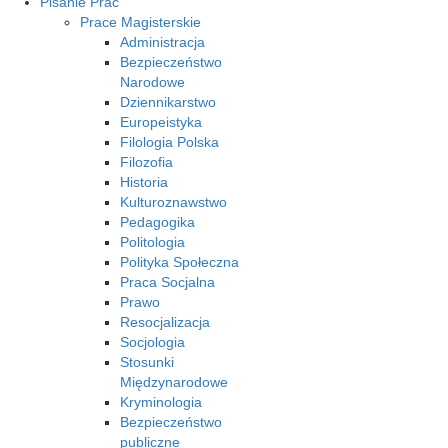
Pisanie Prac
Prace Magisterskie
Administracja
Bezpieczeństwo
Narodowe
Dziennikarstwo
Europeistyka
Filologia Polska
Filozofia
Historia
Kulturoznawstwo
Pedagogika
Politologia
Polityka Społeczna
Praca Socjalna
Prawo
Resocjalizacja
Socjologia
Stosunki
Międzynarodowe
Kryminologia
Bezpieczeństwo
publiczne