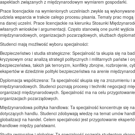
aspektach związanych z międzynarodowym wymiarem gospodarki.
Prace licencjackie na wymienionych uczelniach zwykle są wykonywane
udziela wsparcia w trakcie całego procesu pisania. Tematy prac mogą 
na danej uczelni. Prace licencjackie na kierunku Stosunki Międzynaro
własnych wniosków i argumentacji. Często stanowią one punkt wyjścia
międzynarodowych, organizacjach pozarządowych, służbach dyplomat
Studenci mają możliwość wyboru specjalności:
Bezpieczeństwo i studia strategiczne: Specjalność ta skupia się na
kryzysowym oraz analizą strategii politycznych i militarnych państw 
bezpieczeństwa, takich jak terroryzm, konflikty zbrojne, rozbrojenie, 
ekspertów w dziedzinie polityki bezpieczeństwa na arenie międzynaro
Dyplomacja współczesna: Ta specjalność skupia się na zrozumieniu i
międzynarodowych. Studenci poznają procesy i techniki negocjacji m
organizacji międzynarodowych. Specjalność ma na celu przygotowanie
organizacjach pozarządowych.
Międzynarodowa polityka handlowa: Ta specjalność koncentruje się 
dotyczących handlu. Studenci zdobywają wiedzę na temat umów handlo
globalizacji na handel. Celem specjalności jest przygotowanie ekspertów
handlowe między państwami.
Studia regionalne i globalne: Ta specjalność pozwala studentom skonc