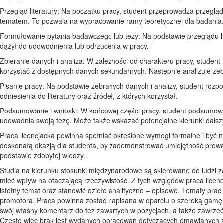
Przegląd literatury: Na początku pracy, student przeprowadza przegląd 
tematem. To pozwala na wypracowanie ramy teoretycznej dla badania
Formułowanie pytania badawczego lub tezy: Na podstawie przeglądu lite
dążył do udowodnienia lub odrzucenia w pracy.
Zbieranie danych i analiza: W zależności od charakteru pracy, studen
korzystać z dostępnych danych sekundarnych. Następnie analizuje zeb
Pisanie pracy: Na podstawie zebranych danych i analizy, student rozpoc
odniesienia do literatury oraz źródeł, z których korzystał.
Podsumowanie i wnioski: W końcowej części pracy, student podsumowu
udowadnia swoją tezę. Może także wskazać potencjalne kierunki dals
Praca licencjacka powinna spełniać określone wymogi formalne i być 
doskonałą okazją dla studenta, by zademonstrować umiejętność prow
podstawie zdobytej wiedzy.
Studia na kierunku stosunki międzynarodowe są skierowane do ludzi za
mieć wpływ na otaczającą rzeczywistość. Z tych względów praca lic
istotny temat oraz stanowić dzieło analityczno – opisowe. Tematy pra
promotora. Praca powinna zostać napisana w oparciu o szeroką gamę 
swój własny komentarz do tez zawartych w pozycjach, a także zawrzeć
Często więc brak jest wydanych opracowań dotyczących omawianych z