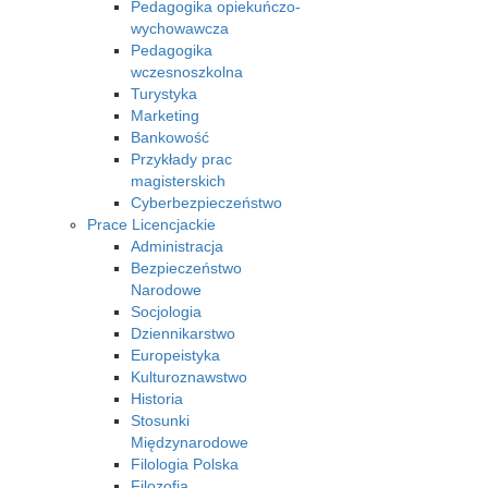
Pedagogika opiekuńczo-
wychowawcza
Pedagogika
wczesnoszkolna
Turystyka
Marketing
Bankowość
Przykłady prac
magisterskich
Cyberbezpieczeństwo
Prace Licencjackie
Administracja
Bezpieczeństwo
Narodowe
Socjologia
Dziennikarstwo
Europeistyka
Kulturoznawstwo
Historia
Stosunki
Międzynarodowe
Filologia Polska
Filozofia