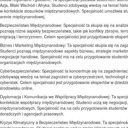
Azja, Bliski Wschód i Afryka. Studenci zdobywają wiedzę na temat histor
w kontekście stosunków międzynarodowych. Specjalność umożliwia stu
arenie międzynarodowej.
Bezpieczeństwo Międzynarodowe: Specjalność ta skupia się na anali
poznają różne aspekty bezpieczeństwa, takie jak konflikty zbrojne, t
migracją i terroryzmem. Celem specjalności jest przygotowanie ekspe
Biznes i Marketing Międzynarodowy: Ta specjalność skupia się na zag
Studenci poznają międzynarodowe aspekty biznesu, strategie marketi
negocjacje handlowe. Specjalność ma na celu przygotowanie student
organizacjach międzynarodowych.
Cyberbezpieczeństwo: Specjalność ta koncentruje się na zagadnieniac
zdobywają wiedzę na temat zagrożeń w cyberprzestrzeni, technologii
cyberatak. Celem specjalności jest przygotowanie ekspertów w dziedzi
środowisku online.
Dyplomacja i Komunikacja we Współpracy Międzynarodowej: Ta specjal
kontekście współpracy międzynarodowej. Studenci uczą się negocjacji, 
międzynarodowych. Specjalność ma na celu przygotowanie studentów 
doradczych i agencjach prasowych.
Kryzys Klimatyczny a Bezpieczeństwo Międzynarodowe: Ta specjalnoś
międzynarodowym. Studenci analizują wpływ zmian klimatycznych na be