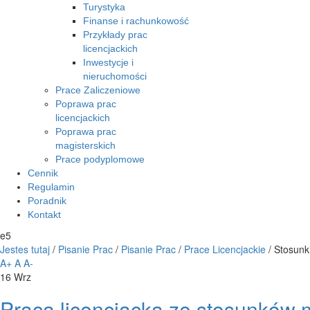
Turystyka
Finanse i rachunkowość
Przykłady prac
licencjackich
Inwestycje i
nieruchomości
Prace Zaliczeniowe
Poprawa prac
licencjackich
Poprawa prac
magisterskich
Prace podyplomowe
Cennik
Regulamin
Poradnik
Kontakt
e5
Jestes tutaj
/
Pisanie Prac
/
Pisanie Prac
/
Prace Licencjackie
/
Stosunk
A+
A
A-
16
Wrz
Praca licencjacka ze stosunków