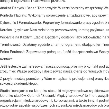
dbając o logiczność i klarowność przekazu.
Analiza Danych i Badań Terenowych: W razie potrzeby wesprzemy Was
Kontrola Plagiatu: Wykonamy sprawdzenie antyplagiatowe, aby upewnić 
Cytowanie i Formatowanie: Poprawimy formatowanie pracy zgodnie z 
Korekta Językowa: Nasi redaktorzy przeprowadzą korektę językową, us
Wsparcie na Każdym Etagie: Będziemy dostępni, aby odpowiadać na W
Terminowość: Działamy zgodnie z harmonogramem, dbając o terminow
Pełna Poufność: Zapewniamy pełną poufność i bezpieczeństwo Waszyc
Kontakt:
Jeśli jesteście zainteresowani naszą pomocą, prosimy o kontakt pod
zrozumieć Wasze potrzeby i dostosować naszą ofertę do Waszych in
Z przyjemnością pomożemy Wam w napisaniu profesjonalnej pracy lice
sukcesu akademickiego.
Studia licencjackie na kierunku stosunki międzynarodowe są skierowane
kierunku studiów.Kierunek "Stosunki Międzynarodowe" to interdyscypli
organizacjami międzynarodowymi, korporacjami, a także innymi podmio
różnorodne aspekty współczesnych stosunków międzynarodowych oraz