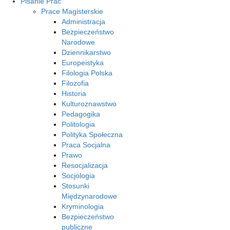
Pisanie Prac
Prace Magisterskie
Administracja
Bezpieczeństwo
Narodowe
Dziennikarstwo
Europeistyka
Filologia Polska
Filozofia
Historia
Kulturoznawstwo
Pedagogika
Politologia
Polityka Społeczna
Praca Socjalna
Prawo
Resocjalizacja
Socjologia
Stosunki
Międzynarodowe
Kryminologia
Bezpieczeństwo
publiczne