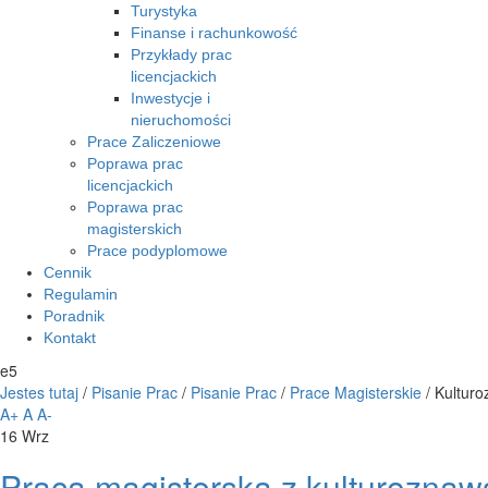
Turystyka
Finanse i rachunkowość
Przykłady prac
licencjackich
Inwestycje i
nieruchomości
Prace Zaliczeniowe
Poprawa prac
licencjackich
Poprawa prac
magisterskich
Prace podyplomowe
Cennik
Regulamin
Poradnik
Kontakt
e5
Jestes tutaj
/
Pisanie Prac
/
Pisanie Prac
/
Prace Magisterskie
/
Kultur
A+
A
A-
16
Wrz
Praca magisterska z kulturoznaw