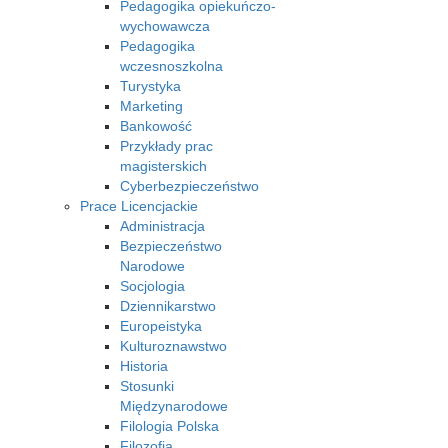
Pedagogika opiekuńczo-
wychowawcza
Pedagogika
wczesnoszkolna
Turystyka
Marketing
Bankowość
Przykłady prac
magisterskich
Cyberbezpieczeństwo
Prace Licencjackie
Administracja
Bezpieczeństwo
Narodowe
Socjologia
Dziennikarstwo
Europeistyka
Kulturoznawstwo
Historia
Stosunki
Międzynarodowe
Filologia Polska
Filozofia