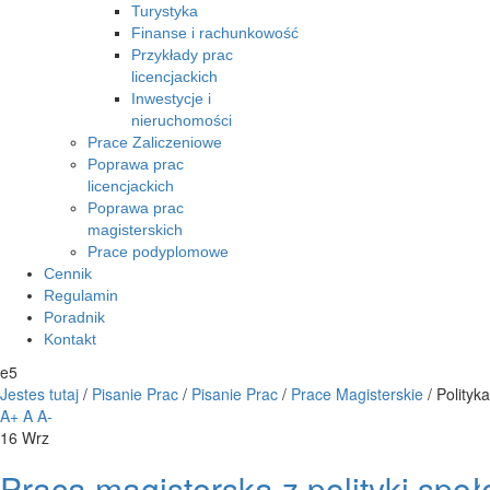
Turystyka
Finanse i rachunkowość
Przykłady prac
licencjackich
Inwestycje i
nieruchomości
Prace Zaliczeniowe
Poprawa prac
licencjackich
Poprawa prac
magisterskich
Prace podyplomowe
Cennik
Regulamin
Poradnik
Kontakt
e5
Jestes tutaj
/
Pisanie Prac
/
Pisanie Prac
/
Prace Magisterskie
/
Polityk
A+
A
A-
16
Wrz
Praca magisterska z polityki społ