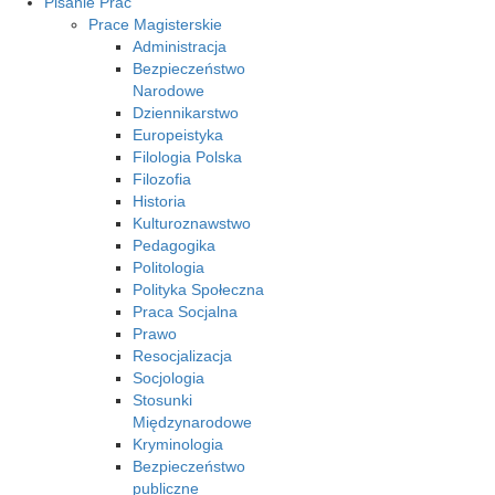
Pisanie Prac
Prace Magisterskie
Administracja
Bezpieczeństwo
Narodowe
Dziennikarstwo
Europeistyka
Filologia Polska
Filozofia
Historia
Kulturoznawstwo
Pedagogika
Politologia
Polityka Społeczna
Praca Socjalna
Prawo
Resocjalizacja
Socjologia
Stosunki
Międzynarodowe
Kryminologia
Bezpieczeństwo
publiczne