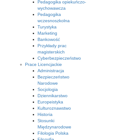
Pedagogika opiekuńczo-
wychowawcza
Pedagogika
wczesnoszkolna
Turystyka
Marketing
Bankowość
Przykłady prac
magisterskich
Cyberbezpieczeństwo
Prace Licencjackie
Administracja
Bezpieczeństwo
Narodowe
Socjologia
Dziennikarstwo
Europeistyka
Kulturoznawstwo
Historia
Stosunki
Międzynarodowe
Filologia Polska
Filozofia