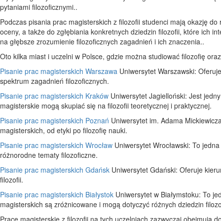
pytaniami filozoficznymi..
Podczas pisania prac magisterskich z filozofii studenci mają okazję do 
oceny, a także do zgłębiania konkretnych dziedzin filozofii, które ich i
na głębsze zrozumienie filozoficznych zagadnień i ich znaczenia..
Oto kilka miast i uczelni w Polsce, gdzie można studiować filozofię ora
Pisanie prac magisterskich Warszawa
Uniwersytet Warszawski: Oferuje 
spektrum zagadnień filozoficznych.
Pisanie prac magisterskich Kraków
Uniwersytet Jagielloński: Jest jedn
magisterskie mogą skupiać się na filozofii teoretycznej i praktycznej.
Pisanie prac magisterskich Poznań
Uniwersytet im. Adama Mickiewicza:
magisterskich, od etyki po filozofię nauki.
Pisanie prac magisterskich Wrocław
Uniwersytet Wrocławski: To jedna z
różnorodne tematy filozoficzne.
Pisanie prac magisterskich Gdańsk
Uniwersytet Gdański: Oferuje kierunek
filozofii.
Pisanie prac magisterskich Białystok
Uniwersytet w Białymstoku: To jed
magisterskich są zróżnicowane i mogą dotyczyć różnych dziedzin filozof
Prace magisterskie z filozofii na tych uczelniach zazwyczaj obejmują do