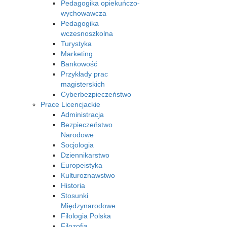
Pedagogika opiekuńczo-
wychowawcza
Pedagogika
wczesnoszkolna
Turystyka
Marketing
Bankowość
Przykłady prac
magisterskich
Cyberbezpieczeństwo
Prace Licencjackie
Administracja
Bezpieczeństwo
Narodowe
Socjologia
Dziennikarstwo
Europeistyka
Kulturoznawstwo
Historia
Stosunki
Międzynarodowe
Filologia Polska
Filozofia