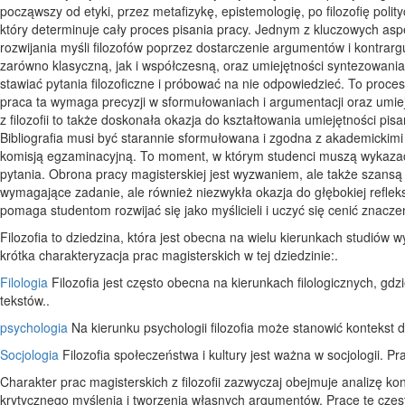
począwszy od etyki, przez metafizykę, epistemologię, po filozofię poli
który determinuje cały proces pisania pracy. Jednym z kluczowych aspekt
rozwijania myśli filozofów poprzez dostarczenie argumentów i kontrar
zarówno klasyczną, jak i współczesną, oraz umiejętności syntezowania r
stawiać pytania filozoficzne i próbować na nie odpowiedzieć. To proces
praca ta wymaga precyzji w sformułowaniach i argumentacji oraz umie
z filozofii to także doskonała okazja do kształtowania umiejętności pi
Bibliografia musi być starannie sformułowana i zgodna z akademickimi
komisją egzaminacyjną. To moment, w którym studenci muszą wykazać 
pytania. Obrona pracy magisterskiej jest wyzwaniem, ale także szansą na
wymagające zadanie, ale również niezwykła okazja do głębokiej refleksj
pomaga studentom rozwijać się jako myślicieli i uczyć się cenić znaczeni
Filozofia to dziedzina, która jest obecna na wielu kierunkach studiów 
krótka charakteryzacja prac magisterskich w tej dziedzinie:.
Filologia
Filozofia jest często obecna na kierunkach filologicznych, gdzie
tekstów..
psychologia
Na kierunku psychologii filozofia może stanowić kontekst 
Socjologia
Filozofia społeczeństwa i kultury jest ważna w socjologii. 
Charakter prac magisterskich z filozofii zazwyczaj obejmuje analizę kon
krytycznego myślenia i tworzenia własnych argumentów. Prace te często 