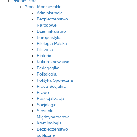
Pisanie Prac
Prace Magisterskie
Administracja
Bezpieczeństwo
Narodowe
Dziennikarstwo
Europeistyka
Filologia Polska
Filozofia
Historia
Kulturoznawstwo
Pedagogika
Politologia
Polityka Społeczna
Praca Socjalna
Prawo
Resocjalizacja
Socjologia
Stosunki
Międzynarodowe
Kryminologia
Bezpieczeństwo
publiczne