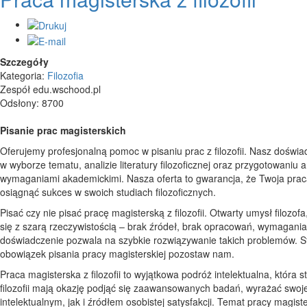
Szczegóły
Kategoria:
Filozofia
Zespół edu.wschood.pl
Odsłony: 8700
Pisanie prac magisterskich
Oferujemy profesjonalną pomoc w pisaniu prac z filozofii. Nasz dośw
w wyborze tematu, analizie literatury filozoficznej oraz przygotowani
wymaganiami akademickimi. Nasza oferta to gwarancja, że Twoja praca z
osiągnąć sukces w swoich studiach filozoficznych.
Pisać czy nie pisać pracę magisterską z filozofii. Otwarty umysł filo
się z szarą rzeczywistością – brak źródeł, brak opracowań, wymagania 
doświadczenie pozwala na szybkie rozwiązywanie takich problemów. Stu
obowiązek pisania pracy magisterskiej pozostaw nam.
Praca magisterska z filozofii to wyjątkowa podróż intelektualna, która 
filozofii mają okazję podjąć się zaawansowanych badań, wyrażać swoj
intelektualnym, jak i źródłem osobistej satysfakcji. Temat pracy magist