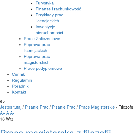
Turystyka
Finanse i rachunkowość
Przykłady prac
licencjackich
Inwestycje i
nieruchomości
Prace Zaliczeniowe
Poprawa prac
licencjackich
Poprawa prac
magisterskich
Prace podyplomowe
Cennik
Regulamin
Poradnik
Kontakt
e5
Jestes tutaj
/
Pisanie Prac
/
Pisanie Prac
/
Prace Magisterskie
/
Filozofi
A+
A
A-
16
Wrz
Praca magisterska z filozofii