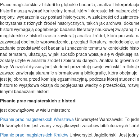
Prace magisterskie z historii to głębokie badania, analiza i interpreta
historii muszą wybrać konkretny temat, który interesuje ich najbardziej
regiony, wydarzenia czy postaci historyczne, w zależności od zaintere
korzystania z różnych źródeł historycznych, takich jak archiwa, dokume
historii wymagają dogłębnego badania literatury naukowej związaną z 
magisterskie z historii często zawierają analizę źródeł, która pozwala n
zazwyczaj obejmuje wprowadzenie, przegląd literatury, metodologię, an
zadanie przedstawić cel badania i znaczenie tematu w kontekście hist
nad tematem, ukazując, w jaki sposób praca wpisuje się w dyskusję na
zostały użyte w analizie źródeł i zbieraniu danych. Analiza to główna c
tezy. W części dyskusyjnej studenci prezentują swoje wnioski i refleksj
zawsze zawierają starannie sformatowaną bibliografię, która obejmuje w
jest jej obrona przed komisją egzaminacyjną, podczas której studenci 
historii to wyjątkowa okazja do pogłębiania wiedzy o przeszłości, rozwi
innymi badaczami historii.
Pisanie prac magisterskich z historii
jest obowiązkowe w wielu miastach:
Pisanie prac magisterskich Warszawa
Uniwersytet Warszawski: To jedna
Uniwersytet ten jest znany z wyjątkowych zasobów bibliotecznych i arc
Pisanie prac magisterskich Kraków
Uniwersytet Jagielloński: Jest jedn