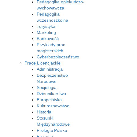
Pedagogika opiekuńczo-
wychowawcza
Pedagogika
wczesnoszkolna
Turystyka
Marketing
Bankowość
Przykłady prac
magisterskich
Cyberbezpieczeństwo
Prace Licencjackie
Administracja
Bezpieczeństwo
Narodowe
Socjologia
Dziennikarstwo
Europeistyka
Kulturoznawstwo
Historia
Stosunki
Międzynarodowe
Filologia Polska
Filozofia