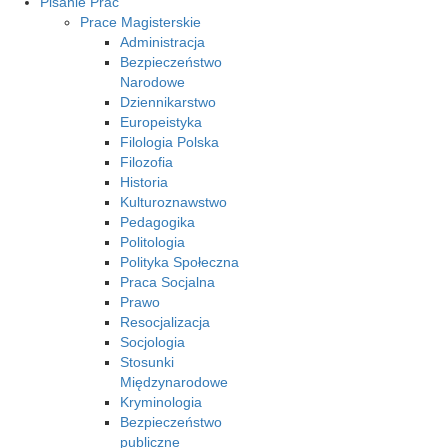
Pisanie Prac
Prace Magisterskie
Administracja
Bezpieczeństwo
Narodowe
Dziennikarstwo
Europeistyka
Filologia Polska
Filozofia
Historia
Kulturoznawstwo
Pedagogika
Politologia
Polityka Społeczna
Praca Socjalna
Prawo
Resocjalizacja
Socjologia
Stosunki
Międzynarodowe
Kryminologia
Bezpieczeństwo
publiczne