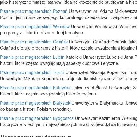
jako historyczne miasto, stanowi idealne otoczenie do studiowania histo
Pisanie prac magisterskich Poznań
Uniwersytet im. Adama Mickiewicza:
Poznań jest znane ze swojego kulturalnego dziedzictwa i związków z hi
Pisanie prac magisterskich Wrocław
Uniwersytet Wrocławski: Wrocław 
programy z historii o różnorodnej tematyce.
Pisanie prac magisterskich Gdańsk
Uniwersytet Gdański: Gdańsk, jako 
Gdański oferuje programy z historii, które często uwzględniają lokalne 
Pisanie prac magisterskich Lublin
Katolicki Uniwersytet Lubelski Jana P
historii, które często uwzględniają aspekty duchowe i etyczne.
Pisanie prac magisterskich Toruń
Uniwersytet Mikołaja Kopernika: Toru
Uniwersytet Mikołaja Kopernika oferuje studia historyczne z różnorodn
Pisanie prac magisterskich Katowice
Uniwersytet Śląski: Uniwersytet Śl
historii, które często uwzględniają historię regionu.
Pisanie prac magisterskich Białystok
Uniwersytet w Białymstoku: Uniwer
do badania historii Polski wschodniej.
Pisanie prac magisterskich Bydgoszcz
Uniwersytet Kazimierza Wielkieg
historyczne w jednym z najważniejszych miast województwa kujawsko