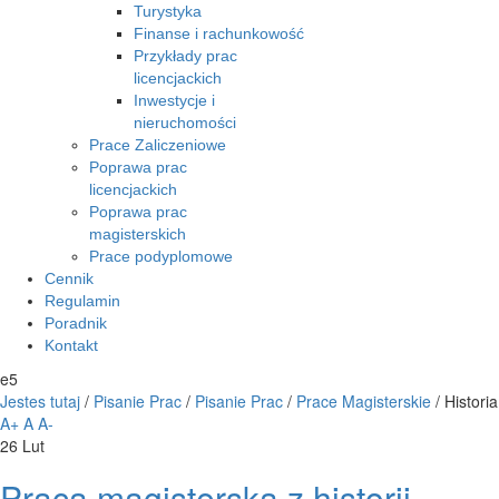
Turystyka
Finanse i rachunkowość
Przykłady prac
licencjackich
Inwestycje i
nieruchomości
Prace Zaliczeniowe
Poprawa prac
licencjackich
Poprawa prac
magisterskich
Prace podyplomowe
Cennik
Regulamin
Poradnik
Kontakt
e5
Jestes tutaj
/
Pisanie Prac
/
Pisanie Prac
/
Prace Magisterskie
/
Historia
A+
A
A-
26
Lut
Praca magisterska z historii