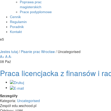
Poprawa prac
magisterskich
Prace podyplomowe
Cennik
Regulamin
Poradnik
Kontakt
e5
Jestes tutaj
/
Pisanie prac Wrocław
/
Uncategorised
A+
A
A-
08
Paź
Praca licencjacka z finansów i r
Szczegóły
Kategoria:
Uncategorised
Zespół edu.wschood.pl
Odsłony: 1086