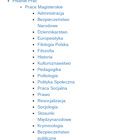
Pisanie Prac
Prace Magisterskie
Administracja
Bezpieczeństwo
Narodowe
Dziennikarstwo
Europeistyka
Filologia Polska
Filozofia
Historia
Kulturoznawstwo
Pedagogika
Politologia
Polityka Społeczna
Praca Socjalna
Prawo
Resocjalizacja
Socjologia
Stosunki
Międzynarodowe
Kryminologia
Bezpieczeństwo
publiczne