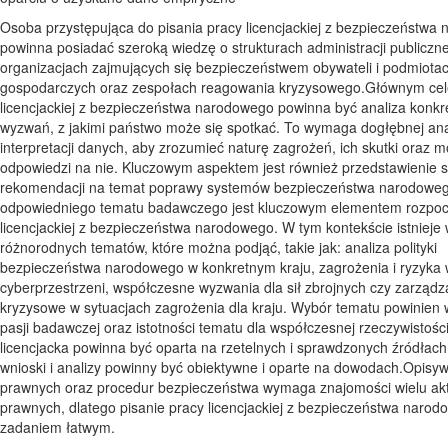
Osoba przystępująca do pisania pracy licencjackiej z bezpieczeństwa
powinna posiadać szeroką wiedzę o strukturach administracji publiczne
organizacjach zajmujących się bezpieczeństwem obywateli i podmiota
gospodarczych oraz zespołach reagowania kryzysowego.Głównym ce
licencjackiej z bezpieczeństwa narodowego powinna być analiza konkr
wyzwań, z jakimi państwo może się spotkać. To wymaga dogłębnej anal
interpretacji danych, aby zrozumieć naturę zagrożeń, ich skutki oraz m
odpowiedzi na nie. Kluczowym aspektem jest również przedstawienie su
rekomendacji na temat poprawy systemów bezpieczeństwa narodowe
odpowiedniego tematu badawczego jest kluczowym elementem rozpoc
licencjackiej z bezpieczeństwa narodowego. W tym kontekście istnieje 
różnorodnych tematów, które można podjąć, takie jak: analiza polityki
bezpieczeństwa narodowego w konkretnym kraju, zagrożenia i ryzyka
cyberprzestrzeni, współczesne wyzwania dla sił zbrojnych czy zarządz
kryzysowe w sytuacjach zagrożenia dla kraju. Wybór tematu powinien 
pasji badawczej oraz istotności tematu dla współczesnej rzeczywistośc
licencjacka powinna być oparta na rzetelnych i sprawdzonych źródłach
wnioski i analizy powinny być obiektywne i oparte na dowodach.Opisy
prawnych oraz procedur bezpieczeństwa wymaga znajomości wielu ak
prawnych, dlatego pisanie pracy licencjackiej z bezpieczeństwa narodo
zadaniem łatwym.