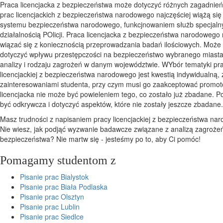
Praca licencjacka z bezpieczeństwa może dotyczyć różnych zagadnie
prac licencjackich z bezpieczeństwa narodowego najczęściej wiążą się 
systemu bezpieczeństwa narodowego, funkcjnowaniem służb specjalny
działalnością POlicji. Praca licencjacka z bezpieczeństwa narodowego
wiązać się z koniecznością przeprowadzania badań ilościowych. Może
dotyczyć wpływu przestępczości na bezpieczeństwo wybranego miasta,
analizy i rodzaju zagrożeń w danym województwie. WYbór tematyki pr
licencjackiej z bezpieczeństwa narodowego jest kwestią indywidualną,
zainteresowaniami studenta, przy czym musi go zaakceptować promot
licencjacka nie może być powieleniem tego, co zostało już zbadane. P
być odkrywcza i dotyczyć aspektów, które nie zostały jeszcze zbadane
Masz trudności z napisaniem pracy licencjackiej z bezpieczeństwa n
Nie wiesz, jak podjąć wyzwanie badawcze związane z analizą zagrożeń i
bezpieczeństwa? Nie martw się - jesteśmy po to, aby Ci pomóc!
Pomagamy studentom z
Pisanie prac Bialystok
Pisanie prac Biała Podlaska
Pisanie prac Olsztyn
Pisanie prac Lublin
Pisanie prac Siedlce