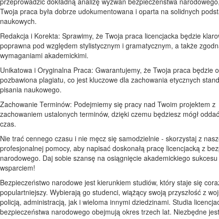
przeprowadzić dokładną analizę wyzwań bezpieczeństwa narodowego,
Twoja praca była dobrze udokumentowana i oparta na solidnych pods
naukowych.
Redakcja i Korekta: Sprawimy, że Twoja praca licencjacka będzie klar
poprawna pod względem stylistycznym i gramatycznym, a także zgodn
wymaganiami akademickimi.
Unikatowa i Oryginalna Praca: Gwarantujemy, że Twoja praca będzie o
pozbawiona plagiatu, co jest kluczowe dla zachowania etycznych stan
pisania naukowego.
Zachowanie Terminów: Podejmiemy się pracy nad Twoim projektem z
zachowaniem ustalonych terminów, dzięki czemu będziesz mógł oddać
czas.
Nie trać cennego czasu i nie męcz się samodzielnie - skorzystaj z nasz
profesjonalnej pomocy, aby napisać doskonałą pracę licencjacką z be
narodowego. Daj sobie szansę na osiągnięcie akademickiego sukcesu
wsparciem!
Bezpieczeństwo narodowe jest kierunkiem studiów, który staje się cora
populartniejszy. Wybierają go studenci, wiążący swoją przyszłość z wo
policją, administracją, jak i wieloma innymi dziedzinami. Studia licencja
bezpieczeństwa narodowego obejmują okres trzech lat. Niezbędne jest