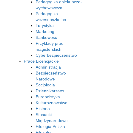
Pedagogika opiekuńczo-
wychowawcza
Pedagogika
wczesnoszkolna
Turystyka
Marketing
Bankowość
Przykłady prac
magisterskich
Cyberbezpieczeństwo
Prace Licencjackie
Administracja
Bezpieczeństwo
Narodowe
Socjologia
Dziennikarstwo
Europeistyka
Kulturoznawstwo
Historia
Stosunki
Międzynarodowe
Filologia Polska
Filozofia