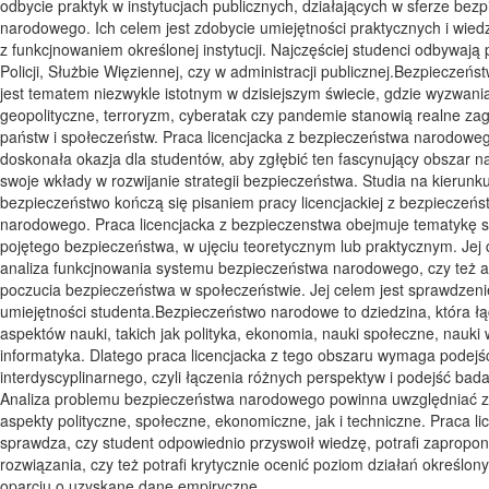
odbycie praktyk w instytucjach publicznych, działających w sferze bez
narodowego. Ich celem jest zdobycie umiejętności praktycznych i wied
z funkcjnowaniem określonej instytucji. Najczęściej studenci odbywają 
Policji, Służbie Więziennej, czy w administracji publicznej.Bezpieczeń
jest tematem niezwykle istotnym w dzisiejszym świecie, gdzie wyzwani
geopolityczne, terroryzm, cyberatak czy pandemie stanowią realne zag
państw i społeczeństw. Praca licencjacka z bezpieczeństwa narodoweg
doskonała okazja dla studentów, aby zgłębić ten fascynujący obszar na
swoje wkłady w rozwijanie strategii bezpieczeństwa. Studia na kierunk
bezpieczeństwo kończą się pisaniem pracy licencjackiej z bezpieczeńs
narodowego. Praca licencjacka z bezpieczenstwa obejmuje tematykę 
pojętego bezpieczeństwa, w ujęciu teoretycznym lub praktycznym. Jej 
analiza funkcjnowania systemu bezpieczeństwa narodowego, czy też a
poczucia bezpieczeństwa w społeczeństwie. Jej celem jest sprawdzeni
umiejętności studenta.Bezpieczeństwo narodowe to dziedzina, która łą
aspektów nauki, takich jak polityka, ekonomia, nauki społeczne, nauki 
informatyka. Dlatego praca licencjacka z tego obszaru wymaga podejś
interdyscyplinarnego, czyli łączenia różnych perspektyw i podejść bad
Analiza problemu bezpieczeństwa narodowego powinna uwzględniać 
aspekty polityczne, społeczne, ekonomiczne, jak i techniczne. Praca li
sprawdza, czy student odpowiednio przyswoił wiedzę, potrafi zaprop
rozwiązania, czy też potrafi krytycznie ocenić poziom działań określon
oparciu o uzyskane dane empiryczne