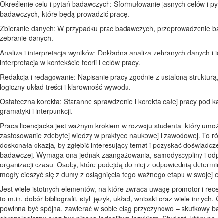
Określenie celu i pytań badawczych: Sformułowanie jasnych celów i py
badawczych, które będą prowadzić pracę.
Zbieranie danych: W przypadku prac badawczych, przeprowadzenie b
zebranie danych.
Analiza i interpretacja wyników: Dokładna analiza zebranych danych i i
interpretacja w kontekście teorii i celów pracy.
Redakcja i redagowanie: Napisanie pracy zgodnie z ustaloną strukturą
logiczny układ treści i klarowność wywodu.
Ostateczna korekta: Staranne sprawdzenie i korekta całej pracy pod k
gramatyki i interpunkcji.
Praca licencjacka jest ważnym krokiem w rozwoju studenta, który umo
zastosowanie zdobytej wiedzy w praktyce naukowej i zawodowej. To r
doskonała okazja, by zgłębić interesujący temat i pozyskać doświadcz
badawczej. Wymaga ona jednak zaangażowania, samodyscypliny i odp
organizacji czasu. Osoby, które podejdą do niej z odpowiednią determi
mogły cieszyć się z dumy z osiągnięcia tego ważnego etapu w swojej e
Jest wiele istotnych elementów, na które zwraca uwagę promotor i rec
to m.in. dobór bibliografii, styl, język, układ, wnioski oraz wiele innych.
powinna być spójna, zawierać w sobie ciąg przyczynowo – skutkowy b
chronologiczny oraz być pisana jednolitym językiem. Student, który po