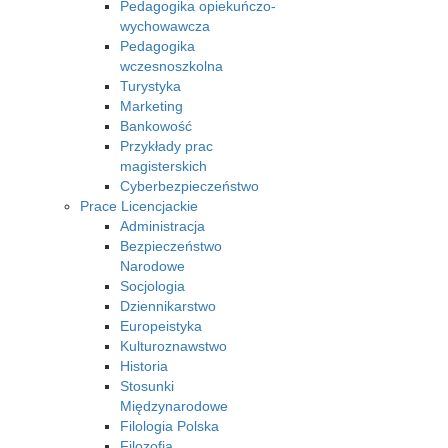
Pedagogika opiekuńczo-
wychowawcza
Pedagogika
wczesnoszkolna
Turystyka
Marketing
Bankowość
Przykłady prac
magisterskich
Cyberbezpieczeństwo
Prace Licencjackie
Administracja
Bezpieczeństwo
Narodowe
Socjologia
Dziennikarstwo
Europeistyka
Kulturoznawstwo
Historia
Stosunki
Międzynarodowe
Filologia Polska
Filozofia