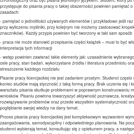
przystępuje do pisania pracy o takiej obszerności powinien pamiętać o 
zasadach:
- pamiętać o jednolitości używanych elementów ( przykładowo jeśli ra
przy wyliczeniu myślniki, przy kolejnym nie możemy zastosować krope
znaczników). Każdy przypis powinien być tworzony w taki sam sposób
- praca nie może stanowić przepisania części książek – musi to być w
interpretacja tych informacji
- wstęp powinien zawierać takie elementy jak: uzasadnienie wybraneg
cele pracy, stan badań, wykorzystane źródła i literatura przedmiotu ora
streszczenie każdego rozdziału
Pisanie pracy licencjackiej nie jest zadaniem prostym. Studenci często
koniec studiów mają styczność z taką formą pracy. Brak uczenia się i k
warsztatu pisania skutkuje problemami w poprawnym konstruowaniu my
wniosków. Pisaniu powinna towarzyszyć aktywność poznawcza, kreat
rozwiązywanie problemów oraz przede wszystkim systematyczność ora
pogłębianie swojej wiedzy na dany temat.
Proces pisania pracy licencjackiej jest kompleksowym wyzwaniem wy
zaangażowania, samodyscypliny i odpowiedniego planowania. Na pocz
studenci wybierają temat, konsultując się z opiekunem pracy, a następ