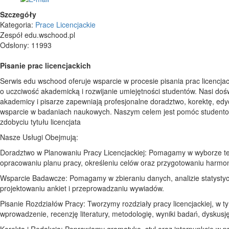
Szczegóły
Kategoria:
Prace Licencjackie
Zespół edu.wschood.pl
Odsłony: 11993
Pisanie prac licencjackich
Serwis edu wschood oferuje wsparcie w procesie pisania prac licencjac
o uczciwość akademicką i rozwijanie umiejętności studentów. Nasi doś
akademicy i pisarze zapewniają profesjonalne doradztwo, korektę, edy
wsparcie w badaniach naukowych. Naszym celem jest pomóc student
zdobyciu tytułu licencjata
Nasze Usługi Obejmują:
Doradztwo w Planowaniu Pracy Licencjackiej: Pomagamy w wyborze t
opracowaniu planu pracy, określeniu celów oraz przygotowaniu harm
Wsparcie Badawcze: Pomagamy w zbieraniu danych, analizie statystyc
projektowaniu ankiet i przeprowadzaniu wywiadów.
Pisanie Rozdziałów Pracy: Tworzymy rozdziały pracy licencjackiej, w t
wprowadzenie, recenzję literatury, metodologię, wyniki badań, dyskusję 
Korekta i Redakcja: Poprawiamy gramatykę, styl oraz interpunkcję w p