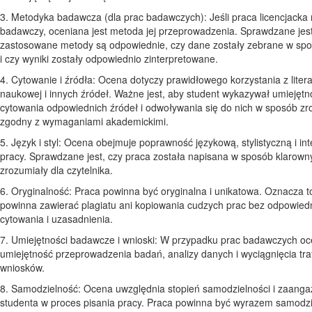
3. Metodyka badawcza (dla prac badawczych): Jeśli praca licencjacka
badawczy, oceniana jest metoda jej przeprowadzenia. Sprawdzane jest
zastosowane metody są odpowiednie, czy dane zostały zebrane w spo
i czy wyniki zostały odpowiednio zinterpretowane.
4. Cytowanie i źródła: Ocena dotyczy prawidłowego korzystania z litera
naukowej i innych źródeł. Ważne jest, aby student wykazywał umiejętn
cytowania odpowiednich źródeł i odwoływania się do nich w sposób zro
zgodny z wymaganiami akademickimi.
5. Język i styl: Ocena obejmuje poprawność językową, stylistyczną i in
pracy. Sprawdzane jest, czy praca została napisana w sposób klarowny
zrozumiały dla czytelnika.
6. Oryginalność: Praca powinna być oryginalna i unikatowa. Oznacza to
powinna zawierać plagiatu ani kopiowania cudzych prac bez odpowied
cytowania i uzasadnienia.
7. Umiejętności badawcze i wnioski: W przypadku prac badawczych oc
umiejętność przeprowadzenia badań, analizy danych i wyciągnięcia tr
wniosków.
8. Samodzielność: Ocena uwzględnia stopień samodzielności i zaang
studenta w proces pisania pracy. Praca powinna być wyrazem samodz