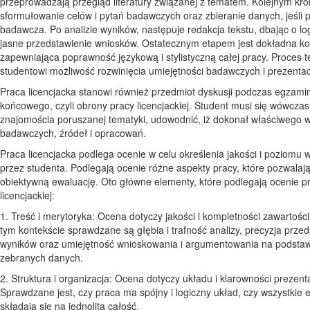
przeprowadzają przegląd literatury związanej z tematem. Kolejnym kro
sformułowanie celów i pytań badawczych oraz zbieranie danych, jeśli p
badawcza. Po analizie wyników, następuje redakcja tekstu, dbając o log
jasne przedstawienie wniosków. Ostatecznym etapem jest dokładna ko
zapewniająca poprawność językową i stylistyczną całej pracy. Proces t
studentowi możliwość rozwinięcia umiejętności badawczych i prezentacj
Praca licencjacka stanowi również przedmiot dyskusji podczas egzami
końcowego, czyli obrony pracy licencjackiej. Student musi się wówcza
znajomościa poruszanej tematyki, udowodnić, iż dokonał właściwego
badawczych, źródeł i opracowań.
Praca licencjacka podlega ocenie w celu określenia jakości i poziomu
przez studenta. Podlegają ocenie różne aspekty pracy, które pozwalają
obiektywną ewaluację. Oto główne elementy, które podlegają ocenie p
licencjackiej:
1. Treść i merytoryka: Ocena dotyczy jakości i kompletności zawartośc
tym kontekście sprawdzane są głębia i trafność analizy, precyzja prze
wyników oraz umiejętność wnioskowania i argumentowania na podsta
zebranych danych.
2. Struktura i organizacja: Ocena dotyczy układu i klarowności prezenta
Sprawdzane jest, czy praca ma spójny i logiczny układ, czy wszystkie 
składają się na jednolitą całość.