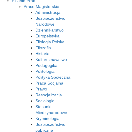
Pisanie Prac
Prace Magisterskie
Administracja
Bezpieczeństwo
Narodowe
Dziennikarstwo
Europeistyka
Filologia Polska
Filozofia
Historia
Kulturoznawstwo
Pedagogika
Politologia
Polityka Społeczna
Praca Socjalna
Prawo
Resocjalizacja
Socjologia
Stosunki
Międzynarodowe
Kryminologia
Bezpieczeństwo
publiczne