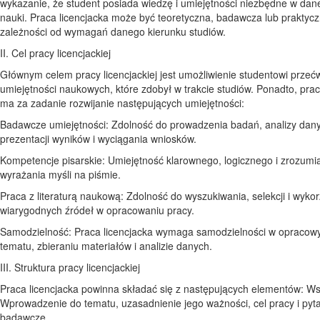
wykazanie, że student posiada wiedzę i umiejętności niezbędne w dane
nauki. Praca licencjacka może być teoretyczna, badawcza lub praktyc
zależności od wymagań danego kierunku studiów.
II. Cel pracy licencjackiej
Głównym celem pracy licencjackiej jest umożliwienie studentowi przeć
umiejętności naukowych, które zdobył w trakcie studiów. Ponadto, prac
ma za zadanie rozwijanie następujących umiejętności:
Badawcze umiejętności: Zdolność do prowadzenia badań, analizy dan
prezentacji wyników i wyciągania wniosków.
Kompetencje pisarskie: Umiejętność klarownego, logicznego i zrozumi
wyrażania myśli na piśmie.
Praca z literaturą naukową: Zdolność do wyszukiwania, selekcji i wykor
wiarygodnych źródeł w opracowaniu pracy.
Samodzielność: Praca licencjacka wymaga samodzielności w opracow
tematu, zbieraniu materiałów i analizie danych.
III. Struktura pracy licencjackiej
Praca licencjacka powinna składać się z następujących elementów: Ws
Wprowadzenie do tematu, uzasadnienie jego ważności, cel pracy i pyt
badawcze.