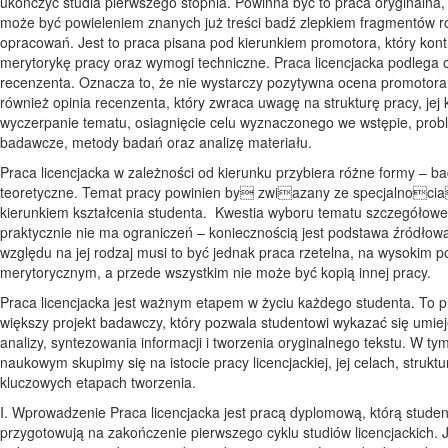
ukończyć studia pierwszego stopnia. Powinna być to praca oryginalna, 
może być powieleniem znanych już treści badź zlepkiem fragmentów 
opracowań. Jest to praca pisana pod kierunkiem promotora, który kont
merytorykę pracy oraz wymogi techniczne. Praca licencjacka podlega 
recenzenta. Oznacza to, że nie wystarczy pozytywna ocena promotora
również opinia recenzenta, który zwraca uwagę na strukturę pracy, jej
wyczerpanie tematu, osiagnięcie celu wyznaczonego we wstępie, prob
badawcze, metody badań oraz analizę materiału.
Praca licencjacka w zależności od kierunku przybiera różne formy – b
teoretyczne. Temat pracy powinien by zwiazany ze specjalnocia
kierunkiem kształcenia studenta. Kwestia wyboru tematu szczegółow
praktycznie nie ma ograniczeń – koniecznością jest podstawa źródłow
względu na jej rodzaj musi to być jednak praca rzetelna, na wysokim p
merytorycznym, a przede wszystkim nie może być kopią innej pracy.
Praca licencjacka jest ważnym etapem w życiu każdego studenta. To p
większy projekt badawczy, który pozwala studentowi wykazać się umie
analizy, syntezowania informacji i tworzenia oryginalnego tekstu. W tym
naukowym skupimy się na istocie pracy licencjackiej, jej celach, struktu
kluczowych etapach tworzenia.
I. Wprowadzenie Praca licencjacka jest pracą dyplomową, którą studen
przygotowują na zakończenie pierwszego cyklu studiów licencjackich. J